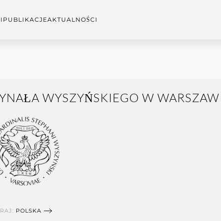
I
PUBLIKACJE
AKTUALNOŚCI
DYNAŁA WYSZYŃSKIEGO W WARSZAW
RAJ:
POLSKA