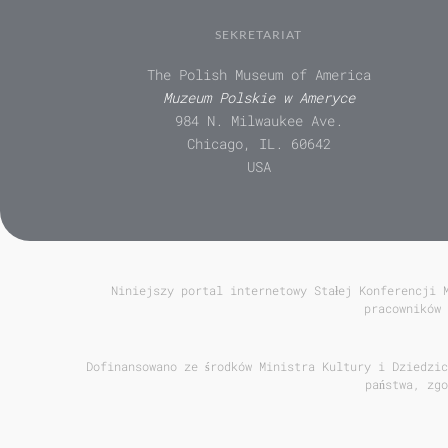
SEKRETARIAT
The Polish Museum of America
Muzeum Polskie w Ameryce
984 N. Milwaukee Ave.
Chicago, IL. 60642
USA
Niniejszy portal internetowy Stałej Konferencji 
pracowników 
Dofinansowano ze środków Ministra Kultury i Dziedzic
państwa, zg