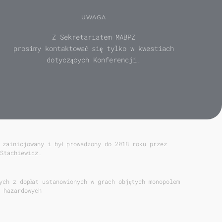
UWAGA
Z Sekretariatem MABPZ
prosimy kontaktować się tylko w kwestiach
dotyczących Konferencji.
 zainicjowany i był prowadzony do 2018 roku przez
Stachiewicz.
ych z dopłat ustanowionych w grach objętych monopolem
 hazardowych