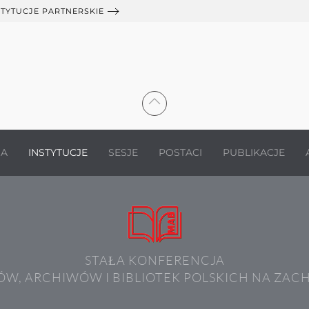
STYTUCJE PARTNERSKIE
JA
INSTYTUCJE
SESJE
POSTACI
PUBLIKACJE
STAŁA KONFERENCJA
W, ARCHIWÓW I BIBLIOTEK POLSKICH NA ZAC