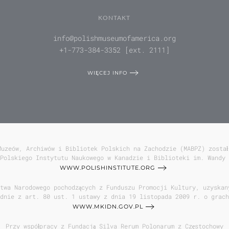
KONTAKT
info@polishmuseumofamerica.org
+1-773-384-3352 [ext. 2111]
WIĘCEJ INFO
Muzeów, Archiwów i Bibliotek Polskich na Zachodzie (MABPZ) został
Polskiego Instytutu Naukowego w Kanadzie i Biblioteki im. Wandy 
WWW.POLISHINSTITUTE.ORG
twa Narodowego pochodzących z Funduszu Promocji Kultury, uzyskan
odnie z art. 80 ust. 1 ustawy z dnia 19 listopada 2009 r. o grach
WWW.MKIDN.GOV.PL
Przy współpracy z Fundacją Silva Rerum Polonarum z Częstochowy