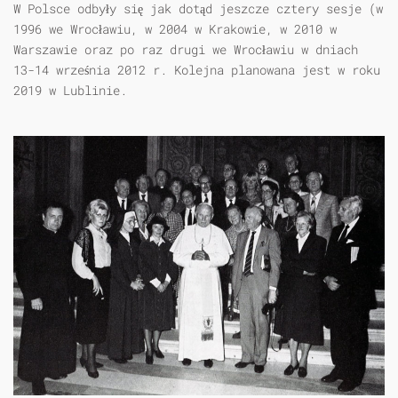
W Polsce odbyły się jak dotąd jeszcze cztery sesje (w
1996 we Wrocławiu, w 2004 w Krakowie, w 2010 w
Warszawie oraz po raz drugi we Wrocławiu w dniach
13-14 września 2012 r. Kolejna planowana jest w roku
2019 w Lublinie.