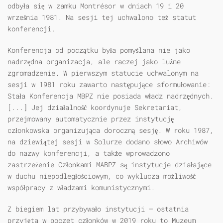
odbyła się w zamku Montrésor w dniach 19 i 20
września 1981. Na sesji tej uchwalono też statut
konferencji.
Konferencja od początku była pomyślana nie jako
nadrzędna organizacja, ale raczej jako luźne
zgromadzenie. W pierwszym statucie uchwalonym na
sesji w 1981 roku zawarto następujące sformułowanie:
Stała Konferencja MBPZ nie posiada władz nadrzędnych.
[...] Jej działalność koordynuje Sekretariat,
przejmowany automatycznie przez instytucję
członkowska organizująca doroczną sesję. W roku 1987,
na dziewiątej sesji w Solurze dodano słowo Archiwów
do nazwy konferencji, a także wprowadzono
zastrzeżenie Członkami MABPZ są instytucje działające
w duchu niepodległościowym, co wyklucza możliwość
współpracy z władzami komunistycznymi.
Z biegiem lat przybywało instytucji – ostatnia
przyjęta w poczet członków w 2019 roku to Muzeum