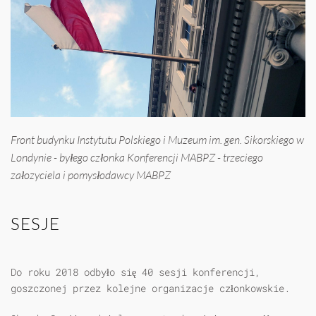
Front budynku Instytutu Polskiego i Muzeum im. gen. Sikorskiego w
Londynie - byłego członka Konferencji MABPZ - trzeciego
załozyciela i pomysłodawcy MABPZ
SESJE
Do roku 2018 odbyło się 40 sesji konferencji,
goszczonej przez kolejne organizacje członkowskie.