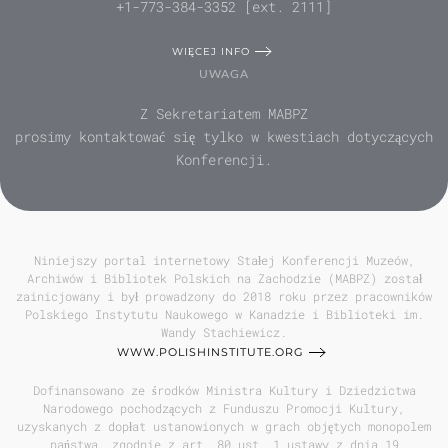
+1-773-384-3352 [ext. 2111]
WIĘCEJ INFO
UWAGA
Z Sekretariatem MABPZ
prosimy kontaktować się tylko w kwestiach dotyczących
Konferencji.
Niniejszy portal internetowy Stałej Konferencji Muzeów,
Archiwów i Bibliotek Polskich na Zachodzie (MABPZ) został
zainicjowany i był prowadzony do 2018 roku przez pracowników
Polskiego Instytutu Naukowego w Kanadzie i Biblioteki im.
Wandy Stachiewicz.
WWW.POLISHINSTITUTE.ORG
Dofinansowano ze środków Ministra Kultury i Dziedzictwa
Narodowego pochodzących z Funduszu Promocji Kultury,
uzyskanych z dopłat ustanowionych w grach objętych monopolem
państwa, zgodnie z art. 80 ust. 1 ustawy z dnia 19