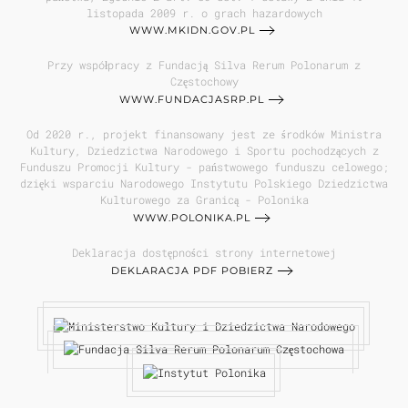
listopada 2009 r. o grach hazardowych
WWW.MKIDN.GOV.PL
Przy współpracy z Fundacją Silva Rerum Polonarum z
Częstochowy
WWW.FUNDACJASRP.PL
Od 2020 r., projekt finansowany jest ze środków Ministra
Kultury, Dziedzictwa Narodowego i Sportu pochodzących z
Funduszu Promocji Kultury - państwowego funduszu celowego;
dzięki wsparciu Narodowego Instytutu Polskiego Dziedzictwa
Kulturowego za Granicą - Polonika
WWW.POLONIKA.PL
Deklaracja dostępności strony internetowej
DEKLARACJA PDF POBIERZ