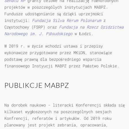
Senatu RP
granty celowe na realizację różnorodnych
projektów w poszczególych instytucjach MABPZ.
Fundusze udostępnianie są dzięki uprzejmości
instytucji:
Fundacja Silva Rerum Polonarum
z
Częstochowy (FSRP) oraz
Fundacja na Rzecz Dzidzictwa
Narodowego im. J. Piłsudskiego
w Łodzi.
W 2019 r. w życie wchodzi ustawa i przepisy
wykonawcze przygotowane przez MKiDN, stanowiące
podstawę prawną dla bezpośredniego wsparcia
finansowego Instyucji MABPZ przez Państwo Polskie.
PUBLIKCJE MABPZ
Na dorobek naukowo - literacki Konferencji składa się
kilkaset wygłoszonych na poszczególnych sesjach
Konfrencji, referatów i artykułów. Od 2019 roku
planowany jest projekt zebrania, opracowania,