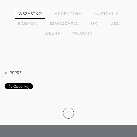
WSZYSTKO
ARGENTYNA
AUSTRALIA
KANADA
SZWAJCARIA
UK
USA
WĘGRY
WŁOCHY
« POPRZ.