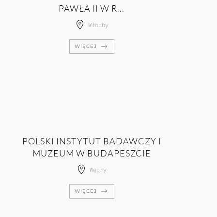
PAWŁA II W R...
Włochy
WIĘCEJ
POLSKI INSTYTUT BADAWCZY I
MUZEUM W BUDAPESZCIE
Węgry
WIĘCEJ