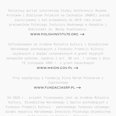
Niniejszy portal internetowy Stałej Konferencji Muzeów,
Archiwów i Bibliotek Polskich na Zachodzie (MABPZ) został
zainicjowany i był prowadzony do 2018 roku przez
pracowników Polskiego Instytutu Naukowego w Kanadzie i
Biblioteki im. Wandy Stachiewicz.
WWW.POLISHINSTITUTE.ORG
Dofinansowano ze środków Ministra Kultury i Dziedzictwa
Narodowego pochodzących z Funduszu Promocji Kultury,
uzyskanych z dopłat ustanowionych w grach objętych
monopolem państwa, zgodnie z art. 80 ust. 1 ustawy z dnia
19 listopada 2009 r. o grach hazardowych
WWW.MKIDN.GOV.PL
Przy współpracy z Fundacją Silva Rerum Polonarum z
Częstochowy
WWW.FUNDACJASRP.PL
Od 2020 r., projekt finansowany jest ze środków Ministra
Kultury, Dziedzictwa Narodowego i Sportu pochodzących z
Funduszu Promocji Kultury - państwowego funduszu celowego;
dzięki wsparciu Narodowego Instytutu Polskiego Dziedzictwa
Kulturowego za Granicą - Polonika