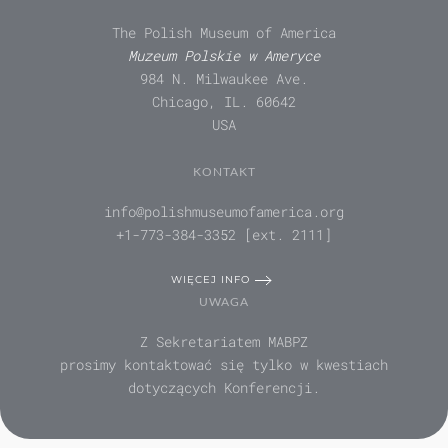
The Polish Museum of America
Muzeum Polskie w Ameryce
984 N. Milwaukee Ave.
Chicago, IL. 60642
USA
KONTAKT
info@polishmuseumofamerica.org
+1-773-384-3352 [ext. 2111]
WIĘCEJ INFO
UWAGA
Z Sekretariatem MABPZ
prosimy kontaktować się tylko w kwestiach
dotyczących Konferencji.