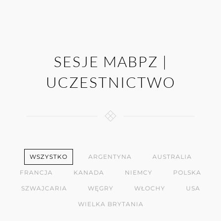
SESJE MABPZ |
UCZESTNICTWO
WSZYSTKO
ARGENTYNA
AUSTRALIA
FRANCJA
KANADA
NIEMCY
POLSKA
SZWAJCARIA
WĘGRY
WŁOCHY
USA
WIELKA BRYTANIA