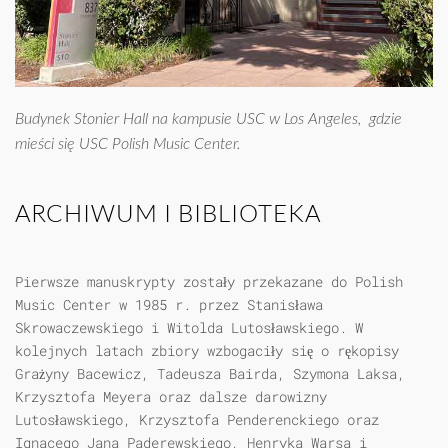
Budynek Stonier Hall na kampusie USC w Los Angeles, gdzie
mieści się USC Polish Music Center.
ARCHIWUM I BIBLIOTEKA
Pierwsze manuskrypty zostały przekazane do Polish
Music Center w 1985 r. przez Stanisława
Skrowaczewskiego i Witolda Lutosławskiego. W
kolejnych latach zbiory wzbogaciły się o rękopisy
Grażyny Bacewicz, Tadeusza Bairda, Szymona Laksa,
Krzysztofa Meyera oraz dalsze darowizny
Lutosławskiego, Krzysztofa Penderenckiego oraz
Ignacego Jana Paderewskiego, Henryka Warsa i