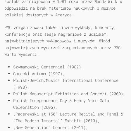
została zainicjowana w 1981 roku przez Wandę Wilk w
odpowiedzi na brak materiałów naukowych o muzyce
polskiej dostępnych w Ameryce.
PMC zorganizowało także liczne wykłady, koncerty,
konferencje oraz sesje nagraniowe z udziałem
najwybitniejszych wykładowców i muzyków. Wśród
najważniejszych wydarzeń zorganizowanych przez PMC
warto wymienić:
Szymanowski Centennial (1982),
Górecki Autumn (1997),
Polish/Jewish/Music! International Conference
(1998),
Polish Manuscript Exhibition and Concert (2000),
Polish Independence Day & Henry Vars Gala
Celebration (2005),
„Paderewski at 150” Lecture-Recital and Panel &
“The Modern Immortal” Exhibit (2010),
„New Generation” Concert (2011),