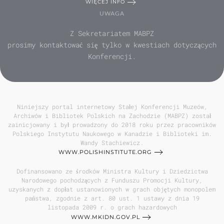
WIĘCEJ INFO
UWAGA
Z Sekretariatem MABPZ
prosimy kontaktować się tylko w kwestiach dotyczących
Konferencji.
Niniejszy portal internetowy Stałej Konferencji Muzeów,
Archiwów i Bibliotek Polskich na Zachodzie (MABPZ) został
zainicjowany i był prowadzony do 2018 roku przez pracowników
Polskiego Instytutu Naukowego w Kanadzie i Biblioteki im.
Wandy Stachiewicz.
WWW.POLISHINSTITUTE.ORG
Dofinansowano ze środków Ministra Kultury i Dziedzictwa
Narodowego pochodzących z Funduszu Promocji Kultury,
uzyskanych z dopłat ustanowionych w grach objętych monopolem
państwa, zgodnie z art. 80 ust. 1 ustawy z dnia 19
listopada 2009 r. o grach hazardowych
WWW.MKIDN.GOV.PL