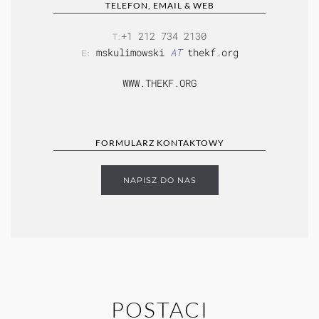
TELEFON, EMAIL & WEB
+1 212 734 2130
T:
mskulimowski
AT
thekf.org
E:
WWW.THEKF.ORG
FORMULARZ KONTAKTOWY
NAPISZ DO NAS
POSTACI