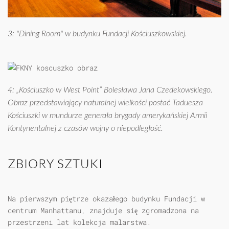
3: "Dining Room" w budynku Fundacji Kościuszkowskiej.
4: „Kościuszko w West Point” Bolesława Jana Czedekowskiego.
Obraz przedstawiający naturalnej wielkości postać Taduesza
Kościuszki w mundurze generała brygady amerykańskiej Armii
Kontynentalnej z czasów wojny o niepodległość.
ZBIORY SZTUKI
Na pierwszym piętrze okazałego budynku Fundacji w
centrum Manhattanu, znajduje się zgromadzona na
przestrzeni lat kolekcja malarstwa.