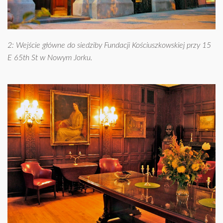
2: Wejście główne do siedziby Fundacji Kościuszkowskiej przy 15
E 65th St w Nowym Jorku.