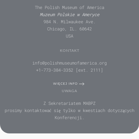
The Polish Museum of America
Muzeum Polskie w Ameryce
984 N. Milwaukee Ave.
Chicago, IL. 60642
USA
KONTAKT
info@polishmuseumofamerica.org
+1-773-384-3352 [ext. 2111]
WIĘCEJ INFO
UWAGA
Z Sekretariatem MABPZ
prosimy kontaktować się tylko w kwestiach dotyczących
Konferencji.