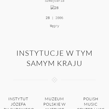
Szwajcaria
28
| 2006
Węgry
INSTYTUCJE W TYM
SAMYM KRAJU
INSTYTUT
MUZEUM
POLISH
JÓZEFA
POLSKIE W
MUSIC