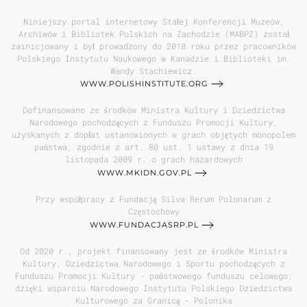
Niniejszy portal internetowy Stałej Konferencji Muzeów,
Archiwów i Bibliotek Polskich na Zachodzie (MABPZ) został
zainicjowany i był prowadzony do 2018 roku przez pracowników
Polskiego Instytutu Naukowego w Kanadzie i Biblioteki im.
Wandy Stachiewicz.
WWW.POLISHINSTITUTE.ORG
Dofinansowano ze środków Ministra Kultury i Dziedzictwa
Narodowego pochodzących z Funduszu Promocji Kultury,
uzyskanych z dopłat ustanowionych w grach objętych monopolem
państwa, zgodnie z art. 80 ust. 1 ustawy z dnia 19
listopada 2009 r. o grach hazardowych
WWW.MKIDN.GOV.PL
Przy współpracy z Fundacją Silva Rerum Polonarum z
Częstochowy
WWW.FUNDACJASRP.PL
Od 2020 r., projekt finansowany jest ze środków Ministra
Kultury, Dziedzictwa Narodowego i Sportu pochodzących z
Funduszu Promocji Kultury - państwowego funduszu celowego;
dzięki wsparciu Narodowego Instytutu Polskiego Dziedzictwa
Kulturowego za Granicą - Polonika