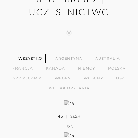
UCZESTNICTWO
WSZYSTKO
ARGENTYNA
AUSTRALIA
FRANCJA
KANADA
NIEMCY
POLSKA
SZWAJCARIA
WĘGRY
WŁOCHY
USA
WIELKA BRYTANIA
46
| 2024
USA