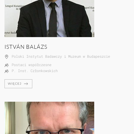
ISTVÁN BALÁZS
Polski Instytut Badawczy i Muzeum w Budapeszcie
Postaci współczesne
P. Inst. Członkowskich
WIĘCEJ