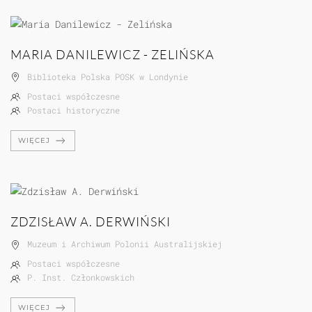
MARIA DANILEWICZ - ZELIŃSKA
Biblioteka Polska POSK w Londynie
Postaci współczesne
Postaci historyczne
WIĘCEJ
ZDZISŁAW A. DERWIŃSKI
Muzeum i Archiwum Polonii Australijskiej
Postaci współczesne
P. Inst. Członkowskich
WIĘCEJ