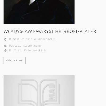
WŁADYSŁAW EWARYST HR. BROEL-PLATER
Muzeum Polskie w Rapperswilu
Postaci historyczne
P. Inst. Członkowskich
WIĘCEJ