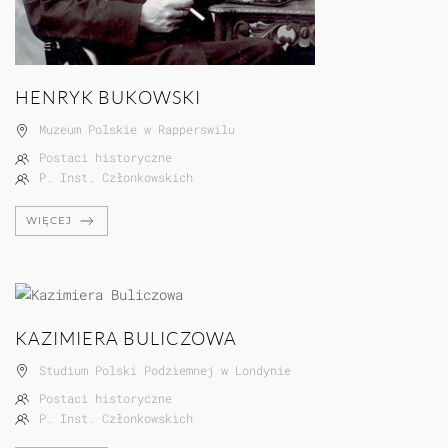
HENRYK BUKOWSKI
Muzeum Polskie w Rapperswilu
Postaci historyczne
P. Inst. Członkowskich
WIĘCEJ
KAZIMIERA BULICZOWA
Studium Polski Podziemnej w Londynie
Postaci historyczne
P. Inst. Członkowskich