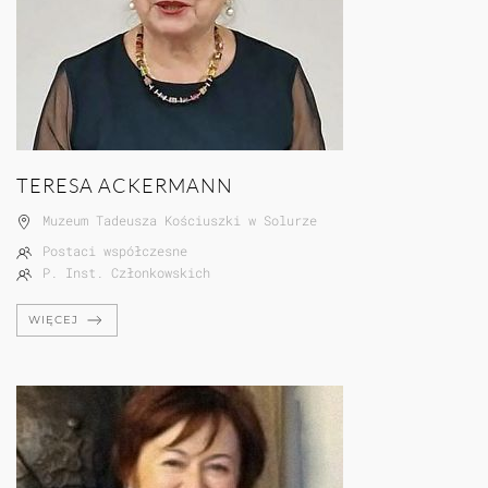
TERESA ACKERMANN
Muzeum Tadeusza Kościuszki w Solurze
Postaci współczesne
P. Inst. Członkowskich
WIĘCEJ