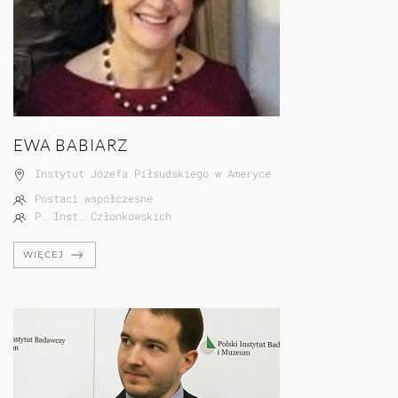
EWA BABIARZ
Instytut Józefa Piłsudskiego w Ameryce
Postaci współczesne
P. Inst. Członkowskich
WIĘCEJ