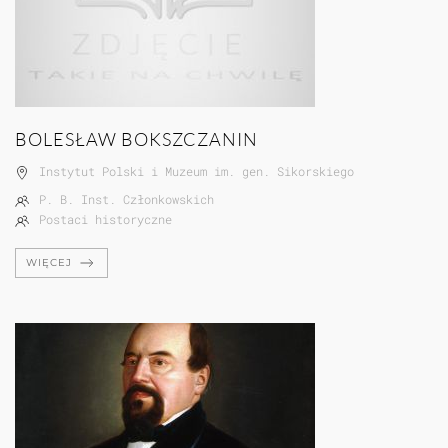
BOLESŁAW BOKSZCZANIN
Instytut Polski i Muzeum im. gen. Sikorskiego
P. B. Inst. Członkowskich
Postaci historyczne
WIĘCEJ