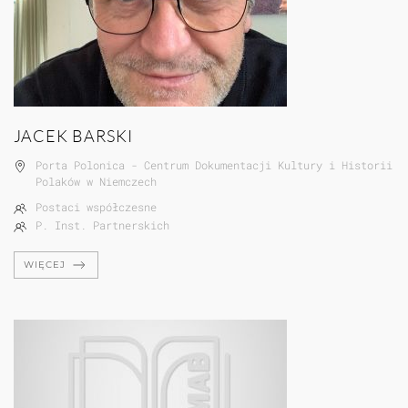
JACEK BARSKI
Porta Polonica - Centrum Dokumentacji Kultury i Historii
Polaków w Niemczech
Postaci współczesne
P. Inst. Partnerskich
WIĘCEJ