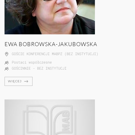
EWA BOBROWSKA-JAKUBOWSKA
GOŚCIE KONFERENCJI MABPZ (BEZ INSTYTUCJI)
Postaci współczesne
GOŚCINNIE - BEZ INSTYTUCJI
WIĘCEJ