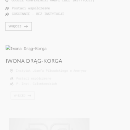
Postaci współczesne
GOŚCINNIE - BEZ INSTYTUCJI
WIĘCEJ
IWONA DRĄG-KORGA
Instytut Józefa Piłsudskiego w Ameryce
Postaci współczesne
P. Inst. Członkowskich
WIĘCEJ