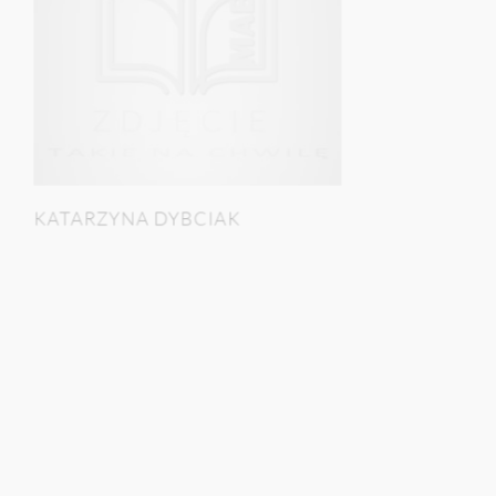
KATARZYNA DYBCIAK
GOŚCIE KONFERENCJI MABPZ (BEZ INSTYTUCJI)
Postaci współczesne
GOŚCINNIE - BEZ INSTYTUCJI
WIĘCEJ
KRZYSZTOF DYBCIAK