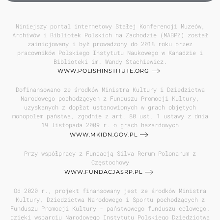
Niniejszy portal internetowy Stałej Konferencji Muzeów,
Archiwów i Bibliotek Polskich na Zachodzie (MABPZ) został
zainicjowany i był prowadzony do 2018 roku przez
pracowników Polskiego Instytutu Naukowego w Kanadzie i
Biblioteki im. Wandy Stachiewicz.
WWW.POLISHINSTITUTE.ORG
Dofinansowano ze środków Ministra Kultury i Dziedzictwa
Narodowego pochodzących z Funduszu Promocji Kultury,
uzyskanych z dopłat ustanowionych w grach objętych
monopolem państwa, zgodnie z art. 80 ust. 1 ustawy z dnia
19 listopada 2009 r. o grach hazardowych
WWW.MKIDN.GOV.PL
Przy współpracy z Fundacją Silva Rerum Polonarum z
Częstochowy
WWW.FUNDACJASRP.PL
Od 2020 r., projekt finansowany jest ze środków Ministra
Kultury, Dziedzictwa Narodowego i Sportu pochodzących z
Funduszu Promocji Kultury - państwowego funduszu celowego;
dzięki wsparciu Narodowego Instytutu Polskiego Dziedzictwa