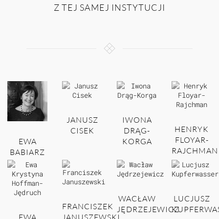
Z TEJ SAMEJ INSTYTUCJI
JANUSZ
IWONA
HENRYK
CISEK
DRĄG-
FLOYAR-
EWA
KORGA
RAJCHMAN
BABIARZ
WACŁAW
LUCJUSZ
FRANCISZEK
JĘDRZEJEWICZ
KUPFERWA
EWA
JANUSZEWSKI