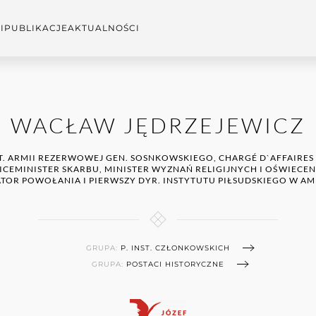
I
PUBLIKACJE
AKTUALNOŚCI
WACŁAW JĘDRZEJEWICZ
SZT. ARMII REZERWOWEJ GEN. SOSNKOWSKIEGO, CHARGÉ D`AFFAIRES
WICEMINISTER SKARBU, MINISTER WYZNAŃ RELIGIJNYCH I OŚWIECE
ATOR POWOŁANIA I PIERWSZY DYR. INSTYTUTU PIŁSUDSKIEGO W A
GRUPA:
P. INST. CZŁONKOWSKICH
GRUPA:
POSTACI HISTORYCZNE