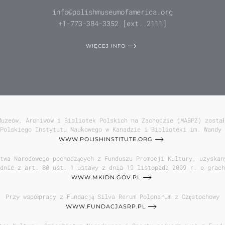
info@polishmuseumofamerica.org
+1-773-384-3352 [ext. 2111]
WIĘCEJ INFO
Muzeów, Archiwów i Bibliotek Polskich na Zachodzie (MABPZ) został
Polskiego Instytutu Naukowego w Kanadzie i Biblioteki im. Wandy 
WWW.POLISHINSTITUTE.ORG
twa Narodowego pochodzących z Funduszu Promocji Kultury, uzyskan
odnie z art. 80 ust. 1 ustawy z dnia 19 listopada 2009 r. o grach
WWW.MKIDN.GOV.PL
Przy współpracy z Fundacją Silva Rerum Polonarum z Częstochowy
WWW.FUNDACJASRP.PL