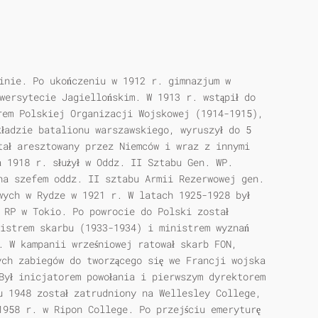
ainie. Po ukończeniu w 1912 r. gimnazjum w
wersytecie Jagiellońskim. W 1913 r. wstąpił do
orem Polskiej Organizacji Wojskowej (1914-1915),
kładzie batalionu warszawskiego, wyruszył do 5
tał aresztowany przez Niemców i wraz z innymi
 1918 r. służył w Oddz. II Sztabu Gen. WP.
na szefem oddz. II sztabu Armii Rezerwowej gen.
wych w Rydze w 1921 r. W latach 1925-1928 był
 RP w Tokio. Po powrocie do Polski został
istrem skarbu (1933-1934) i ministrem wyznań
. W kampanii wrześniowej ratował skarb FON,
ych zabiegów do tworzącego się we Francji wojska
Był inicjatorem powołania i pierwszym dyrektorem
u 1948 został zatrudniony na Wellesley College,
1958 r. w Ripon College. Po przejściu emeryturę