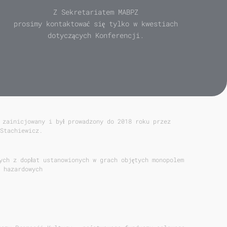
Z Sekretariatem MABPZ
prosimy kontaktować się tylko w kwestiach
dotyczących Konferencji.
 zainicjowany i był prowadzony do 2018 roku przez
Stachiewicz.
ych z dopłat ustanowionych w grach objętych monopolem
 hazardowych