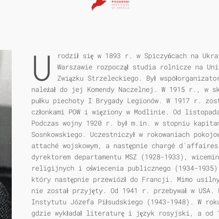
U
rodził się w 1893 r. w Spiczyńcach na Ukr
Warszawie rozpoczął studia rolnicze na Uni
Związku Strzeleckiego. Był współorganizat
należał do jej Komendy Naczelnej. W 1915 r., w s
pułku piechoty I Brygady Legionów. W 1917 r. zos
członkami POW i więziony w Modlinie. Od listopada
Podczas wojny 1920 r. był m.in. w stopniu kapita
Sosnkowskiego. Uczestniczył w rokowaniach pokojo
attaché wojskowym, a następnie chargé d`affaires
dyrektorem departamentu MSZ (1928-1933), wicemin
religijnych i oświecenia publicznego (1934-1935)
który następnie przewiózł do Francji. Mimo usiln
nie został przyjęty. Od 1941 r. przebywał w USA. 
Instytutu Józefa Piłsudskiego (1943-1948). W rok
gdzie wykładał literaturę i język rosyjski, a od 