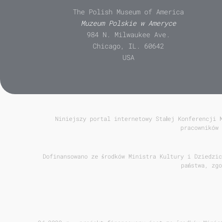
The Polish Museum of America
Muzeum Polskie w Ameryce
984 N. Milwaukee Ave.
Chicago, IL. 60642
USA
Niniejszy portal internetowy Stałej Konferencji 
pracowników 
Dofinansowano ze środków Ministra Kultury i Dziedzic
państwa, zg