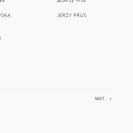
WSKA
JERZY PRUS
I
NAST. »