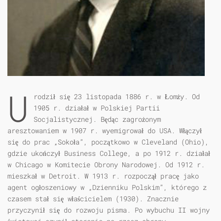
U
rodził się 23 listopada 1886 r. w Łomży. Od
1905 r. działał w Polskiej Partii
Socjalistycznej. Będąc zagrożonym
aresztowaniem w 1907 r. wyemigrował do USA. Włączył
się do prac „Sokoła”, początkowo w Cleveland (Ohio),
gdzie ukończył Business College, a po 1912 r. działał
w Chicago w Komitecie Obrony Narodowej. Od 1912 r.
mieszkał w Detroit. W 1913 r. rozpoczął pracę jako
agent ogłoszeniowy w „Dzienniku Polskim”, którego z
czasem stał się właścicielem (1930). Znacznie
przyczynił się do rozwoju pisma. Po wybuchu II wojny