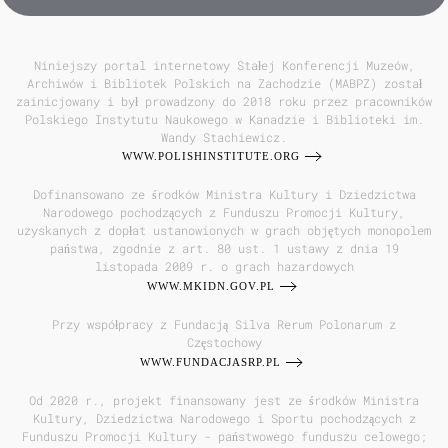
Niniejszy portal internetowy Stałej Konferencji Muzeów,
Archiwów i Bibliotek Polskich na Zachodzie (MABPZ) został
zainicjowany i był prowadzony do 2018 roku przez pracowników
Polskiego Instytutu Naukowego w Kanadzie i Biblioteki im.
Wandy Stachiewicz.
WWW.POLISHINSTITUTE.ORG
Dofinansowano ze środków Ministra Kultury i Dziedzictwa
Narodowego pochodzących z Funduszu Promocji Kultury,
uzyskanych z dopłat ustanowionych w grach objętych monopolem
państwa, zgodnie z art. 80 ust. 1 ustawy z dnia 19
listopada 2009 r. o grach hazardowych
WWW.MKIDN.GOV.PL
Przy współpracy z Fundacją Silva Rerum Polonarum z
Częstochowy
WWW.FUNDACJASRP.PL
Od 2020 r., projekt finansowany jest ze środków Ministra
Kultury, Dziedzictwa Narodowego i Sportu pochodzących z
Funduszu Promocji Kultury - państwowego funduszu celowego;