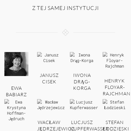
Z TEJ SAMEJ INSTYTUCJI
JANUSZ
IWONA
HENRYK
CISEK
DRĄG-
FLOYAR-
EWA
KORGA
RAJCHMAN
BABIARZ
WACŁAW
LUCJUSZ
STEFAN
JĘDRZEJEWICZ
KUPFERWASSER
ŁODZIESKI