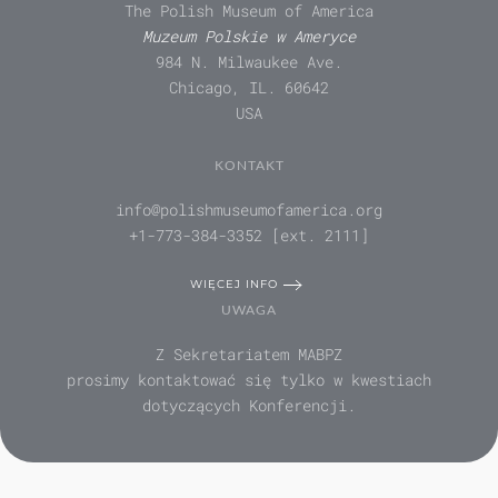
The Polish Museum of America
Muzeum Polskie w Ameryce
984 N. Milwaukee Ave.
Chicago, IL. 60642
USA
KONTAKT
info@polishmuseumofamerica.org
+1-773-384-3352 [ext. 2111]
WIĘCEJ INFO
UWAGA
Z Sekretariatem MABPZ
prosimy kontaktować się tylko w kwestiach
dotyczących Konferencji.