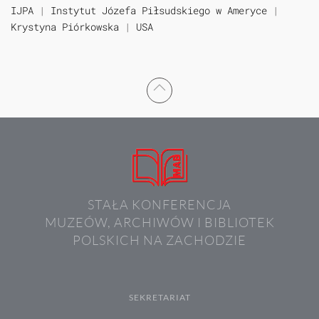
IJPA
|
Instytut Józefa Piłsudskiego w Ameryce
|
Krystyna Piórkowska
|
USA
STAŁA KONFERENCJA
MUZEÓW, ARCHIWÓW I BIBLIOTEK
POLSKICH NA ZACHODZIE
SEKRETARIAT