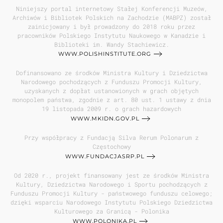
Niniejszy portal internetowy Stałej Konferencji Muzeów,
Archiwów i Bibliotek Polskich na Zachodzie (MABPZ) został
zainicjowany i był prowadzony do 2018 roku przez
pracowników Polskiego Instytutu Naukowego w Kanadzie i
Biblioteki im. Wandy Stachiewicz.
WWW.POLISHINSTITUTE.ORG
Dofinansowano ze środków Ministra Kultury i Dziedzictwa
Narodowego pochodzących z Funduszu Promocji Kultury,
uzyskanych z dopłat ustanowionych w grach objętych
monopolem państwa, zgodnie z art. 80 ust. 1 ustawy z dnia
19 listopada 2009 r. o grach hazardowych
WWW.MKIDN.GOV.PL
Przy współpracy z Fundacją Silva Rerum Polonarum z
Częstochowy
WWW.FUNDACJASRP.PL
Od 2020 r., projekt finansowany jest ze środków Ministra
Kultury, Dziedzictwa Narodowego i Sportu pochodzących z
Funduszu Promocji Kultury - państwowego funduszu celowego;
dzięki wsparciu Narodowego Instytutu Polskiego Dziedzictwa
Kulturowego za Granicą - Polonika
WWW.POLONIKA.PL