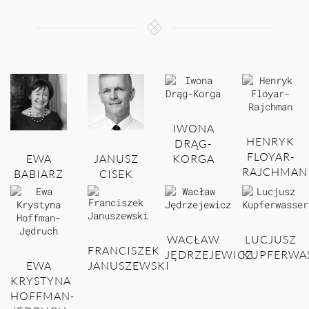
IWONA
HENRYK
DRĄG-
FLOYAR-
EWA
JANUSZ
KORGA
RAJCHMAN
BABIARZ
CISEK
WACŁAW
LUCJUSZ
FRANCISZEK
JĘDRZEJEWICZ
KUPFERWA
EWA
JANUSZEWSKI
KRYSTYNA
HOFFMAN-