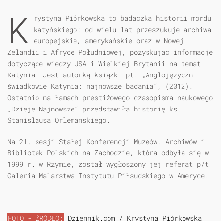
K
rystyna Piórkowska
to badaczka historii mordu
katyńskiego; od wielu lat przeszukuje archiwa
europejskie, amerykańskie oraz w Nowej
Zelandii i Afryce Południowej, pozyskując informacje
dotyczące wiedzy USA i Wielkiej Brytanii na temat
Katynia. Jest autorką książki pt. „Anglojęzyczni
świadkowie Katynia: najnowsze badania”, (2012).
Ostatnio na łamach prestiżowego czasopisma naukowego
„Dzieje Najnowsze” przedstawiła historię ks.
Stanislausa Orlemanskiego.
Na 21. sesji Stałej Konferencji Muzeów, Archiwów i
Bibliotek Polskich na Zachodzie, która odbyła się w
1999 r. w Rzymie, został wygłoszony jej referat p/t
Galeria Malarstwa Instytutu Piłsudskiego w Ameryce.
FOTO - ŹRÓDŁO:
Dziennik.com / Krystyna Piórkowska