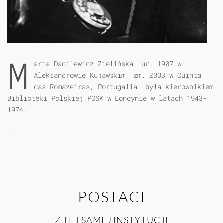
M
aria Danilewicz Zielińska, ur. 1907 w
Aleksandrowie Kujawskim, zm. 2003 w Quinta
das Romazeiras, Portugalia, była kierownikiem
Biblioteki Polskiej POSK w Londynie w latach 1943-
1974.
.
POSTACI
Z TEJ SAMEJ INSTYTUCJI