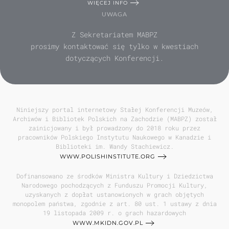
WIĘCEJ INFO
UWAGA
Z Sekretariatem MABPZ
prosimy kontaktować się tylko w kwestiach
dotyczących Konferencji.
Niniejszy portal internetowy Stałej Konferencji Muzeów,
Archiwów i Bibliotek Polskich na Zachodzie (MABPZ) został
zainicjowany i był prowadzony do 2018 roku przez
pracowników Polskiego Instytutu Naukowego w Kanadzie i
Biblioteki im. Wandy Stachiewicz.
WWW.POLISHINSTITUTE.ORG
Dofinansowano ze środków Ministra Kultury i Dziedzictwa
Narodowego pochodzących z Funduszu Promocji Kultury,
uzyskanych z dopłat ustanowionych w grach objętych
monopolem państwa, zgodnie z art. 80 ust. 1 ustawy z dnia
19 listopada 2009 r. o grach hazardowych
WWW.MKIDN.GOV.PL