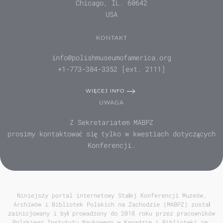
Chicago, IL. 60642
USA
KONTAKT
info@polishmuseumofamerica.org
+1-773-384-3352 [ext. 2111]
WIĘCEJ INFO
UWAGA
Z Sekretariatem MABPZ
prosimy kontaktować się tylko w kwestiach dotyczących
Konferencji.
Niniejszy portal internetowy Stałej Konferencji Muzeów,
Archiwów i Bibliotek Polskich na Zachodzie (MABPZ) został
zainicjowany i był prowadzony do 2018 roku przez pracowników
Polskiego Instytutu Naukowego w Kanadzie i Biblioteki im.