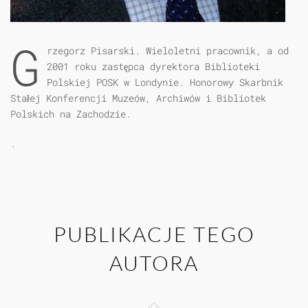
G
rzegorz Pisarski. Wieloletni pracownik, a od
2001 roku zastępca dyrektora Biblioteki
Polskiej POSK w Londynie. Honorowy Skarbnik
Stałej Konferencji Muzeów, Archiwów i Bibliotek
Polskich na Zachodzie.
.
PUBLIKACJE TEGO
AUTORA