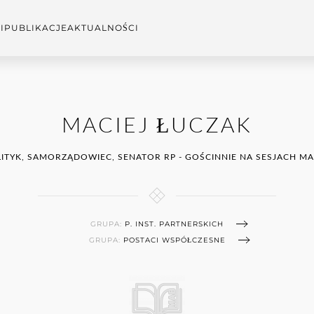
I
PUBLIKACJE
AKTUALNOŚCI
MACIEJ ŁUCZAK
ITYK, SAMORZĄDOWIEC, SENATOR RP - GOŚCINNIE NA SESJACH M
GRUPA:
P. INST. PARTNERSKICH
GRUPA:
POSTACI WSPÓŁCZESNE