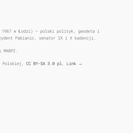
 1967 w Łodzi) – polski polityk, geodeta i
zydent Pabianic, senator IX i X kadencji.
i MABPZ.
j Polskiej,
CC BY-SA 3.0 pl
,
Link
→