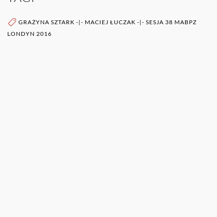
GRAŻYNA SZTARK
-|-
MACIEJ ŁUCZAK
-|-
SESJA 38 MABPZ
LONDYN 2016
WIĘCEJ O AUTORZE (AUTORACH)
0RAZ
POZOSTAŁE PUBLIKACJE TEGO AUTORA (ÓW)
GRAŻYNA SZTARK
Senator RP Grażyna Anna Sztark (ur. 17 grudnia
1954 w Czaplinku) – polska polityk, samorządowiec
i administratywistka. W 1998 wojewoda
koszaliński, senator VII, VIII i IX kadencji, w