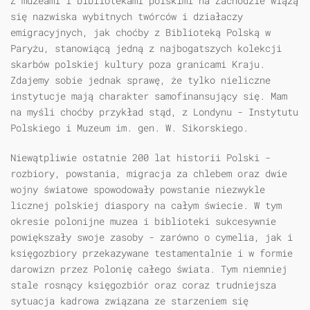
Z muzeami i bibliotekami polskimi na Zachodzie wiążą
się nazwiska wybitnych twórców i działaczy
emigracyjnych, jak choćby z Biblioteką Polską w
Paryżu, stanowiącą jedną z najbogatszych kolekcji
skarbów polskiej kultury poza granicami Kraju.
Zdajemy sobie jednak sprawę, że tylko nieliczne
instytucje mają charakter samofinansujący się. Mam
na myśli choćby przykład stąd, z Londynu - Instytutu
Polskiego i Muzeum im. gen. W. Sikorskiego.
Niewątpliwie ostatnie 200 lat historii Polski -
rozbiory, powstania, migracja za chlebem oraz dwie
wojny światowe spowodowały powstanie niezwykle
licznej polskiej diaspory na całym świecie. W tym
okresie polonijne muzea i biblioteki sukcesywnie
powiększały swoje zasoby - zarówno o cymelia, jak i
księgozbiory przekazywane testamentalnie i w formie
darowizn przez Polonię całego świata. Tym niemniej
stale rosnący księgozbiór oraz coraz trudniejsza
sytuacja kadrowa związana ze starzeniem się