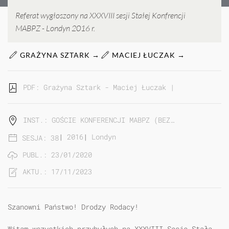
Referat wygłoszony na XXXVIII sesji Stałej Konfrencji
MABPZ - Londyn 2016 r.
GRAŻYNA SZTARK →
MACIEJ ŁUCZAK →
PDF: Grażyna Sztark - Maciej Łuczak | Wystąpienie 
INST.: GOŚCIE KONFERENCJI MABPZ (BEZ…
|
2016
|
Londyn
SESJA: 38
PUBL.: 23/01/2020
AKTU.: 17/11/2023
Szanowni Państwo! Drodzy Rodacy!
Witam wszystkich przybyłych na XXXVIII Sesję Stałą