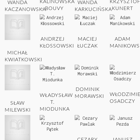
KALINOWSKA
KRZYSZTO
WANDA
WANDA
- BOUVY
KUNERT
KACZANOWSKA
KARKUCIŃSKA
ANDRZEJ
MACIEJ
ADAM
KŁOSSOWSKI
ŁUCZAK
MANIKOWS
MICHAŁ
KWIATKOWSKI
DOMINIK
WŁODZIMI
WŁADYSŁAW
MORAWSKI
OSADCZY
T.
SŁAW
MIODUNKA
MILEWSKI
CEZARY
JANUSZ