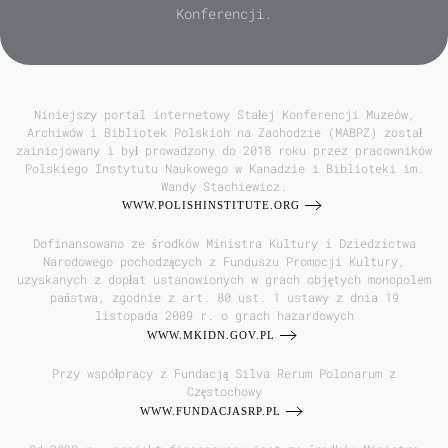
Konferencji.
Niniejszy portal internetowy Stałej Konferencji Muzeów,
Archiwów i Bibliotek Polskich na Zachodzie (MABPZ) został
zainicjowany i był prowadzony do 2018 roku przez pracowników
Polskiego Instytutu Naukowego w Kanadzie i Biblioteki im.
Wandy Stachiewicz.
WWW.POLISHINSTITUTE.ORG
Dofinansowano ze środków Ministra Kultury i Dziedzictwa
Narodowego pochodzących z Funduszu Promocji Kultury,
uzyskanych z dopłat ustanowionych w grach objętych monopolem
państwa, zgodnie z art. 80 ust. 1 ustawy z dnia 19
listopada 2009 r. o grach hazardowych
WWW.MKIDN.GOV.PL
Przy współpracy z Fundacją Silva Rerum Polonarum z
Częstochowy
WWW.FUNDACJASRP.PL