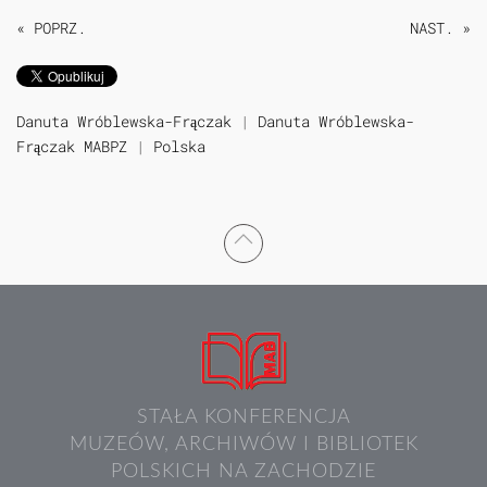
« POPRZ.
NAST. »
Danuta Wróblewska-Frączak
|
Danuta Wróblewska-
Frączak MABPZ
|
Polska
STAŁA KONFERENCJA
MUZEÓW, ARCHIWÓW I BIBLIOTEK
POLSKICH NA ZACHODZIE