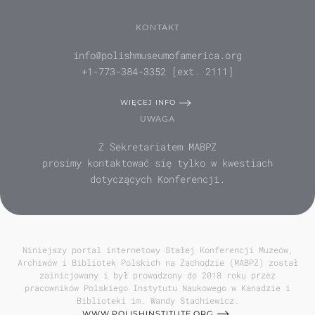
KONTAKT
info@polishmuseumofamerica.org
+1-773-384-3352 [ext. 2111]
WIĘCEJ INFO
UWAGA
Z Sekretariatem MABPZ
prosimy kontaktować się tylko w kwestiach
dotyczących Konferencji.
Niniejszy portal internetowy Stałej Konferencji Muzeów,
Archiwów i Bibliotek Polskich na Zachodzie (MABPZ) został
zainicjowany i był prowadzony do 2018 roku przez
pracowników Polskiego Instytutu Naukowego w Kanadzie i
Biblioteki im. Wandy Stachiewicz.
WWW.POLISHINSTITUTE.ORG