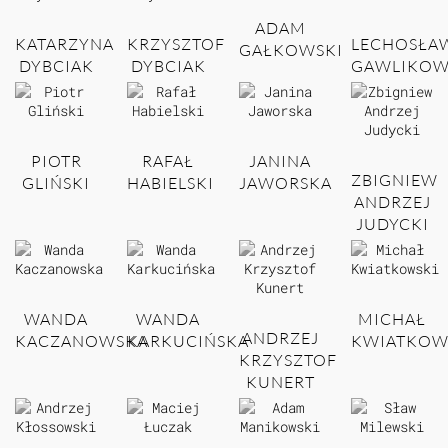
ADAM
KATARZYNA
KRZYSZTOF
LECHOSŁA
GAŁKOWSKI
DYBCIAK
DYBCIAK
GAWLIKOW
PIOTR
RAFAŁ
JANINA
ZBIGNIEW
GLIŃSKI
HABIELSKI
JAWORSKA
ANDRZEJ
JUDYCKI
WANDA
WANDA
MICHAŁ
ANDRZEJ
KACZANOWSKA
KARKUCIŃSKA
KWIATKOW
KRZYSZTOF
KUNERT