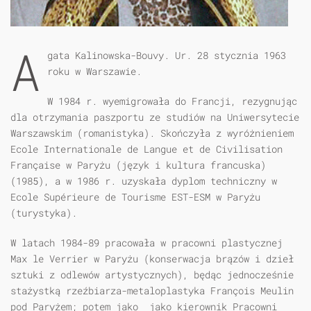
A
gata Kalinowska-Bouvy. Ur. 28 stycznia 1963
roku w Warszawie.
W 1984 r. wyemigrowała do Francji, rezygnując
dla otrzymania paszportu ze studiów na Uniwersytecie
Warszawskim (romanistyka). Skończyła z wyróżnieniem
Ecole Internationale de Langue et de Civilisation
Française w Paryżu (język i kultura francuska)
(1985), a w 1986 r. uzyskała dyplom techniczny w
Ecole Supérieure de Tourisme EST-ESM w Paryżu
(turystyka).
W latach 1984-89 pracowała w pracowni plastycznej
Max le Verrier w Paryżu (konserwacja brązów i dzieł
sztuki z odlewów artystycznych), będąc jednocześnie
stażystką rzeźbiarza-metaloplastyka François Meulin
pod Paryżem; potem jako jako kierownik Pracowni