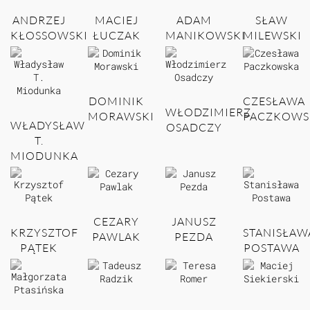
ANDRZEJ
MACIEJ
ADAM
SŁAW
KŁOSSOWSKI
ŁUCZAK
MANIKOWSKI
MILEWSKI
DOMINIK
CZESŁAWA
WŁODZIMIERZ
MORAWSKI
PACZKOWS
WŁADYSŁAW
OSADCZY
T.
MIODUNKA
CEZARY
JANUSZ
KRZYSZTOF
STANISŁAW
PAWLAK
PEZDA
PĄTEK
POSTAWA