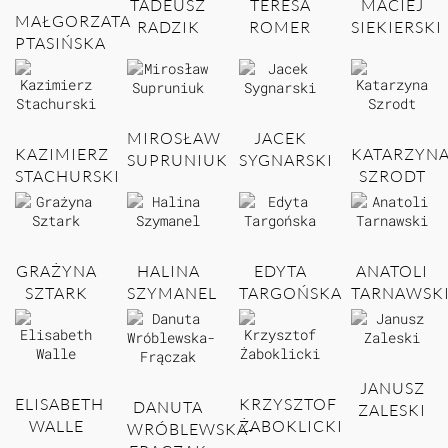
TADEUSZ
TERESA
MACIEJ
MAŁGORZATA
RADZIK
ROMER
SIEKIERSKI
PTASIŃSKA
MIROSŁAW
JACEK
KAZIMIERZ
KATARZYN
SUPRUNIUK
SYGNARSKI
STACHURSKI
SZRODT
GRAŻYNA
HALINA
EDYTA
ANATOLI
SZTARK
SZYMANEL
TARGOŃSKA
TARNAWSK
JANUSZ
ELISABETH
KRZYSZTOF
DANUTA
ZALESKI
WALLE
ŻABOKLICKI
WRÓBLEWSKA-