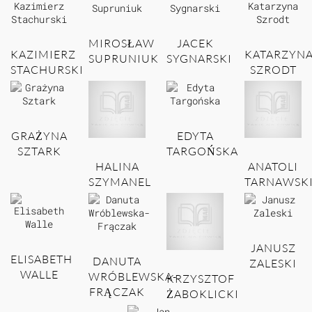
MIROSŁAW
JACEK
KAZIMIERZ
KATARZYN
SUPRUNIUK
SYGNARSKI
STACHURSKI
SZRODT
GRAŻYNA
EDYTA
SZTARK
TARGOŃSKA
HALINA
ANATOLI
SZYMANEL
TARNAWSK
JANUSZ
ELISABETH
DANUTA
ZALESKI
WALLE
WRÓBLEWSKA-
KRZYSZTOF
FRĄCZAK
ŻABOKLICKI