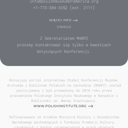
info@polishmuseumofamerica.org
+1-773-384-3352 [ext. 2111]
WIĘCEJ INFO
UWAGA
Z Sekretariatem MABPZ
prosimy kontaktować się tylko w kwestiach
dotyczących Konferencji.
Niniejszy portal internetowy Stałej Konferencji Muzeów,
Archiwów i Bibliotek Polskich na Zachodzie (MABPZ) został
zainicjowany i był prowadzony do 2018 roku przez
pracowników Polskiego Instytutu Naukowego w Kanadzie i
Biblioteki im. Wandy Stachiewicz.
WWW.POLISHINSTITUTE.ORG
Dofinansowano ze środków Ministra Kultury i Dziedzictwa
Narodowego pochodzących z Funduszu Promocji Kultury,
uzyskanych z dopłat ustanowionych w grach objętych