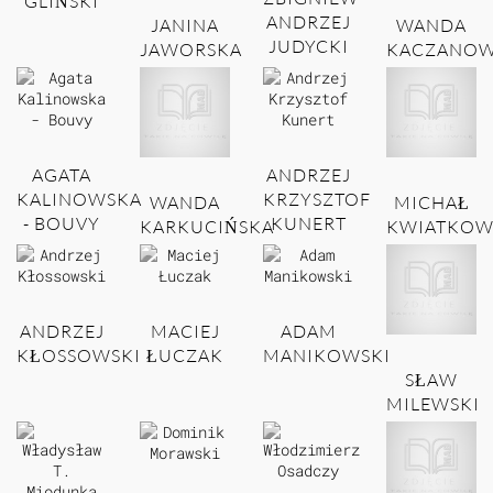
GLIŃSKI
ANDRZEJ
JANINA
WANDA
JUDYCKI
JAWORSKA
KACZANOW
AGATA
ANDRZEJ
KALINOWSKA
KRZYSZTOF
WANDA
MICHAŁ
- BOUVY
KUNERT
KARKUCIŃSKA
KWIATKOW
ANDRZEJ
MACIEJ
ADAM
KŁOSSOWSKI
ŁUCZAK
MANIKOWSKI
SŁAW
MILEWSKI