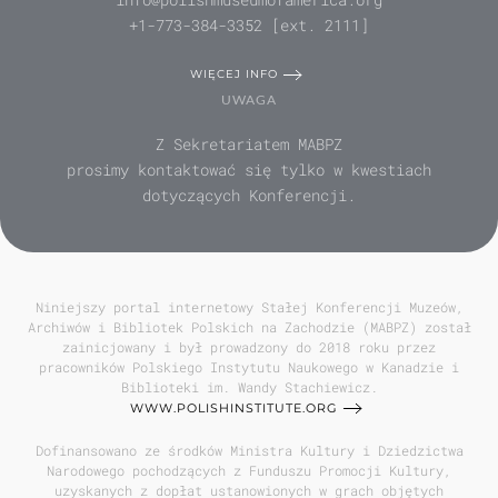
+1-773-384-3352 [ext. 2111]
WIĘCEJ INFO
UWAGA
Z Sekretariatem MABPZ
prosimy kontaktować się tylko w kwestiach
dotyczących Konferencji.
Niniejszy portal internetowy Stałej Konferencji Muzeów,
Archiwów i Bibliotek Polskich na Zachodzie (MABPZ) został
zainicjowany i był prowadzony do 2018 roku przez
pracowników Polskiego Instytutu Naukowego w Kanadzie i
Biblioteki im. Wandy Stachiewicz.
WWW.POLISHINSTITUTE.ORG
Dofinansowano ze środków Ministra Kultury i Dziedzictwa
Narodowego pochodzących z Funduszu Promocji Kultury,
uzyskanych z dopłat ustanowionych w grach objętych