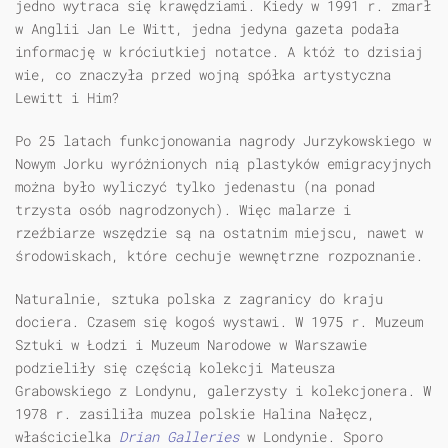
jedno wytraca się krawędziami. Kiedy w 1991 r. zmarł
w Anglii Jan Le Witt, jedna jedyna gazeta podała
informację w króciutkiej notatce. A któż to dzisiaj
wie, co znaczyła przed wojną spółka artystyczna
Lewitt i Him?
Po 25 latach funkcjonowania nagrody Jurzykowskiego w
Nowym Jorku wyróżnionych nią plastyków emigracyjnych
można było wyliczyć tylko jedenastu (na ponad
trzysta osób nagrodzonych). Więc malarze i
rzeźbiarze wszędzie są na ostatnim miejscu, nawet w
środowiskach, które cechuje wewnętrzne rozpoznanie.
Naturalnie, sztuka polska z zagranicy do kraju
dociera. Czasem się kogoś wystawi. W 1975 r. Muzeum
Sztuki w Łodzi i Muzeum Narodowe w Warszawie
podzieliły się częścią kolekcji Mateusza
Grabowskiego z Londynu, galerzysty i kolekcjonera. W
1978 r. zasiliła muzea polskie Halina Nałęcz,
właścicielka
Drian
Galleries
w Londynie. Sporo