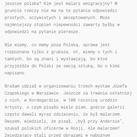
jeszcze polska? Kim jest malarz emigracyjny? W
gruncie rzeczy nie ma na te pytania odpowiedzi
prostych, oczywistych i akceptowanych. Może
najmniejszy stopień niepewności zawarty byłby w
odpowiedzi na pytanie pierwsze.
Nie wiemy, co mamy poza Polską, sprawa jest
rozpoznana tylko z grubsza, ot, wiemy o tych i
tamtych, bo są znani i wystawiają, bo ktoś
przyjeżdża do Polski ze swoją sztuką, bo o kimś
napisano.
Brałam udział w organizowaniu trzech wystaw Józefa
Czapskiego w Warszawie. Jeszcze za trwania ostatniej
z nich, w Kordegardzie, w 100 rocznicę urodzin
Artysty, o czym pisało wiele pism, goście galerii
często dawali wyraz zdziwieniu, że był malarzem.
Owszem, wiedzieli, że pisał, „był przy Andersie”,
szukał polskich oficerów w Rosji. Ale malarzem?
Zwiedzający stali przed obrazami w nabożnym