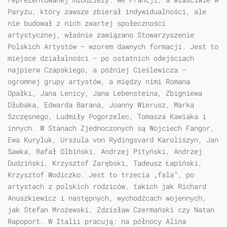
Paryżu, który zawsze zbierał indywidualności, ale
nie budował z nich zwartej społeczności
artystycznej, właśnie zawiązano Stowarzyszenie
Polskich Artystów — wzorem dawnych formacji. Jest to
miejsce działalności — po ostatnich odejściach
najpierw Czapskiego, a później Cieślewicza —
ogromnej grupy artystów, a między nimi Romana
Opałki, Jana Lenicy, Jana Lebensteina, Zbigniewa
Dłubaka, Edwarda Barana, Joanny Wierusz, Marka
Szczęsnego, Ludmiły Pogorzelec, Tomasza Kawiaka i
innych. W Stanach Zjednoczonych są Wojciech Fangor,
Ewa Kuryluk, Urszula von Rydingsvard Karoliszyn, Jan
Sawka, Rafał Olbiński, Andrzej Pityński, Andrzej
Dudziński, Krzysztof Zarębski, Tadeusz Łapiński,
Krzysztof Wodiczko. Jest to trzecia „fala”, po
artystach z polskich rodziców, takich jak Richard
Anuszkiewicz i następnych, wychodźcach wojennych,
jak Stefan Mrożewski, Zdzisław Czermański czy Natan
Rapoport. W Italii pracują: na północy Alina