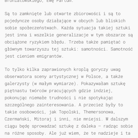
Broniatowskiego, Ewę Partum.
Są to zamknięte lub otwarte zbiorowości i są to
pojedyncze osoby działające w obcych lub bliskich
sobie społeczeństwach. Każda sytuacja takiej sztuki
jest inna i wszelkie generalizacje w tym obszarze są
obciążone ryzykiem błędu. Trzeba także pamiętać o
głównym towarzyszu tej sztuki: samotności. Samotność
jest cieniem emigrantów.
To tylko kilka zaprawionych kroplą goryczy uwag
obserwatora sceny artystycznej w Polsce, a także
galerzysty (w małym wymiarze). Pokazywałam sztukę
piętnastu twórców pracujących gdzie indziej,
pokonując niemałe trudności i nie spotykając
szczególnego zainteresowania. A przecież były to
takie osobowości, jak Topolski, Themersonowa,
Czermański, Mitoraj i inni, nie mniejsi. W dalszym
ciągu będę sprowadzać sztukę z daleka — radząc sobie
na różne sposoby. Ale już wiem, że te nadzieje i ta