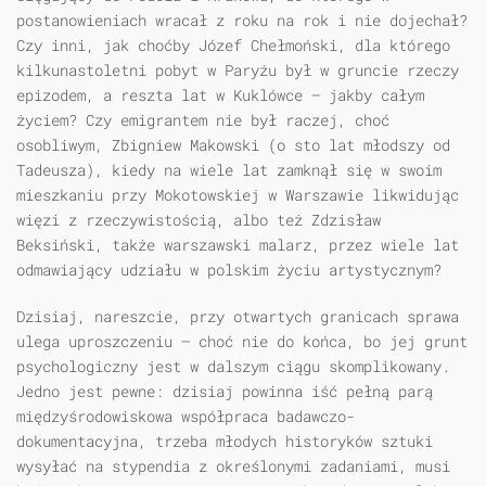
postanowieniach wracał z roku na rok i nie dojechał?
Czy inni, jak choćby Józef Chełmoński, dla którego
kilkunastoletni pobyt w Paryżu był w gruncie rzeczy
epizodem, a reszta lat w Kuklówce — jakby całym
życiem? Czy emigrantem nie był raczej, choć
osobliwym, Zbigniew Makowski (o sto lat młodszy od
Tadeusza), kiedy na wiele lat zamknął się w swoim
mieszkaniu przy Mokotowskiej w Warszawie likwidując
więzi z rzeczywistością, albo też Zdzisław
Beksiński, także warszawski malarz, przez wiele lat
odmawiający udziału w polskim życiu artystycznym?
Dzisiaj, nareszcie, przy otwartych granicach sprawa
ulega uproszczeniu — choć nie do końca, bo jej grunt
psychologiczny jest w dalszym ciągu skomplikowany.
Jedno jest pewne: dzisiaj powinna iść pełną parą
międzyśrodowiskowa współpraca badawczo-
dokumentacyjna, trzeba młodych historyków sztuki
wysyłać na stypendia z określonymi zadaniami, musi