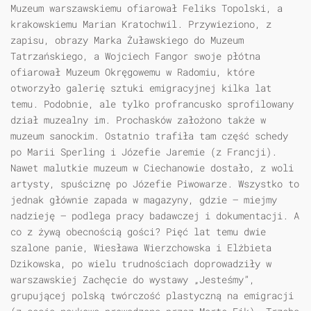
Muzeum warszawskiemu ofiarował Feliks Topolski, a
krakowskiemu Marian Kratochwil. Przywieziono, z
zapisu, obrazy Marka Żuławskiego do Muzeum
Tatrzańskiego, a Wojciech Fangor swoje płótna
ofiarował Muzeum Okręgowemu w Radomiu, które
otworzyło galerię sztuki emigracyjnej kilka lat
temu. Podobnie, ale tylko profrancusko sprofilowany
dział muzealny im. Prochasków założono także w
muzeum sanockim. Ostatnio trafiła tam część schedy
po Marii Sperling i Józefie Jaremie (z Francji).
Nawet malutkie muzeum w Ciechanowie dostało, z woli
artysty, spuściznę po Józefie Piwowarze. Wszystko to
jednak głównie zapada w magazyny, gdzie — miejmy
nadzieję — podlega pracy badawczej i dokumentacji. A
co z żywą obecnością gości? Pięć lat temu dwie
szalone panie, Wiesława Wierzchowska i Elżbieta
Dzikowska, po wielu trudnościach doprowadziły w
warszawskiej Zachęcie do wystawy „Jesteśmy”,
grupującej polską twórczość plastyczną na emigracji