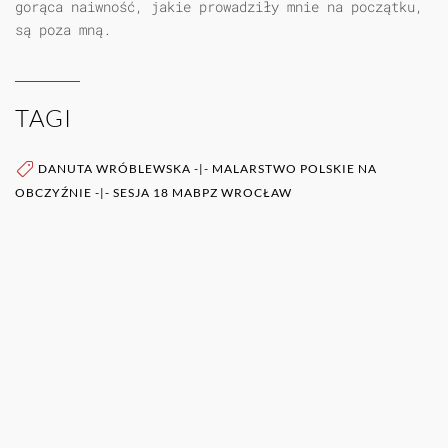
gorąca naiwność, jakie prowadziły mnie na początku,
są poza mną.
TAGI
DANUTA WRÓBLEWSKA
-|-
MALARSTWO POLSKIE NA
OBCZYŹNIE
-|-
SESJA 18 MABPZ WROCŁAW
WIĘCEJ O AUTORZE (AUTORACH)
0RAZ
POZOSTAŁE PUBLIKACJE TEGO AUTORA (ÓW)