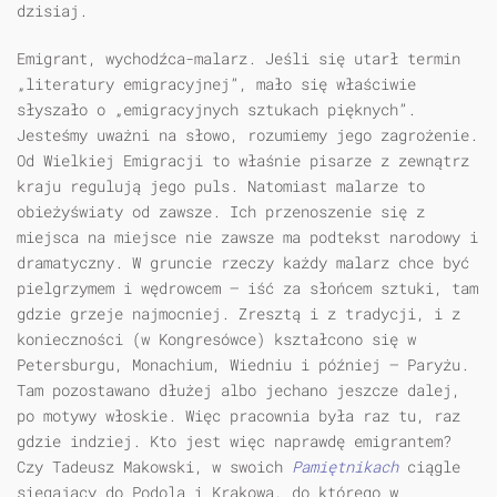
dzisiaj.
Emigrant, wychodźca-malarz. Jeśli się utarł termin
„literatury emigracyjnej”, mało się właściwie
słyszało o „emigracyjnych sztukach pięknych”.
Jesteśmy uważni na słowo, rozumiemy jego zagrożenie.
Od Wielkiej Emigracji to właśnie pisarze z zewnątrz
kraju regulują jego puls. Natomiast malarze to
obieżyświaty od zawsze. Ich przenoszenie się z
miejsca na miejsce nie zawsze ma podtekst narodowy i
dramatyczny. W gruncie rzeczy każdy malarz chce być
pielgrzymem i wędrowcem — iść za słońcem sztuki, tam
gdzie grzeje najmocniej. Zresztą i z tradycji, i z
konieczności (w Kongresówce) kształcono się w
Petersburgu, Monachium, Wiedniu i później — Paryżu.
Tam pozostawano dłużej albo jechano jeszcze dalej,
po motywy włoskie. Więc pracownia była raz tu, raz
gdzie indziej. Kto jest więc naprawdę emigrantem?
Czy Tadeusz Makowski, w swoich
Pamiętnikach
ciągle
sięgający do Podola i Krakowa, do którego w