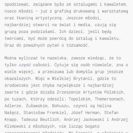
spodziewać, związane było ze sztalugami i kawaletem,
nieco młodsi — już z grafiką drukowaną i warsztatową
oraz tkaniną artystyczną. Jeszcze młodsi,
najbardziej otwarci na świat i media, czują się
grupą poza podziałami. Ich dzieci, jeśli będą
twórcami, być może powrócą do sztalug i kawaletu.
Oraz do poważnych pytań o tożsamość.
Można wyliczać te nazwiska, zawsze wiedząc, że to
tylko
część
całości. Cytuje się osób niewiele, zna o
wiele więcej, a przeczuwa lub domyśla grup jeszcze
okazalszych. Więc w Wielkiej Brytanii, gdzie to
środowisko jest chyba największe i najbardziej
zwarte i gdzie działa Zrzeszenie Artystów Polskich,
po tuzach, którzy odeszli: Topolskim, Themersonach,
Adlerze, Żuławskim, Bohuszu, czynni są Halina
Nałęcz, Stanisław Frenkiel, Józef Herman, Stefan
Knapp, Tadeusz Beutlich, Andrzej Jackowski i Andrzej
Klimowski z młodszych, nie licząc bogato
reprezentowanej młodzieży. We Francji, a właściwie w