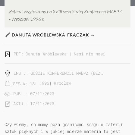
Referat wygłoszony na XVIII sesji Stałej Konferencji MABPZ
- Wrocław 1996 r.
DANUTA WRÓBLEWSKA-FRĄCZAK →
PDF: Danuta Wróblewska | Nasi nie nasi...
INST.: GOŚCIE KONFERENCJI MABPZ (BEZ…
|
1996
|
Wrocław
SESJA: 18
PUBL.: 07/11/2023
AKTU.: 17/11/2023
Czy wiemy, co mamy poza granicami kraju w materii
sztuk pięknych i w jakiej mierze materia ta jest