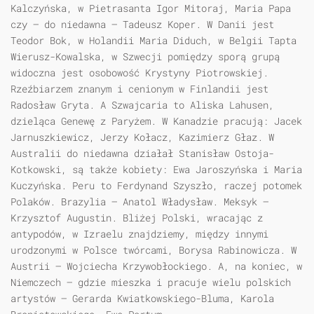
Kalczyńska, w Pietrasanta Igor Mitoraj, Maria Papa
czy — do niedawna — Tadeusz Koper. W Danii jest
Teodor Bok, w Holandii Maria Diduch, w Belgii Tapta
Wierusz-Kowalska, w Szwecji pomiędzy sporą grupą
widoczna jest osobowość Krystyny Piotrowskiej.
Rzeźbiarzem znanym i cenionym w Finlandii jest
Radosław Gryta. A Szwajcaria to Aliska Lahusen,
dzieląca Genewę z Paryżem. W Kanadzie pracują: Jacek
Jarnuszkiewicz, Jerzy Kołacz, Kazimierz Głaz. W
Australii do niedawna działał Stanisław Ostoja-
Kotkowski, są także kobiety: Ewa Jaroszyńska i Maria
Kuczyńska. Peru to Ferdynand Szyszło, raczej potomek
Polaków. Brazylia — Anatol Władysław. Meksyk —
Krzysztof Augustin. Bliżej Polski, wracając z
antypodów, w Izraelu znajdziemy, między innymi
urodzonymi w Polsce twórcami, Borysa Rabinowicza. W
Austrii — Wojciecha Krzywobłockiego. A, na koniec, w
Niemczech — gdzie mieszka i pracuje wielu polskich
artystów — Gerarda Kwiatkowskiego-Bluma, Karola