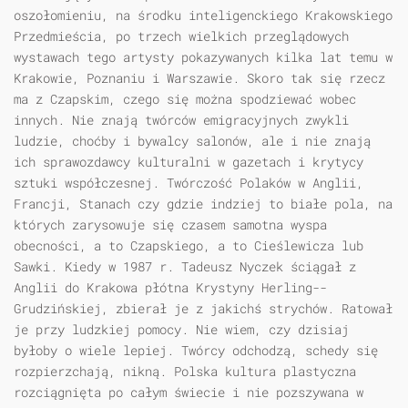
oszołomieniu, na środku inteligenckiego Krakowskiego
Przedmieścia, po trzech wielkich przeglądowych
wystawach tego artysty pokazywanych kilka lat temu w
Krakowie, Poznaniu i Warszawie. Skoro tak się rzecz
ma z Czapskim, czego się można spodziewać wobec
innych. Nie znają twórców emigracyjnych zwykli
ludzie, choćby i bywalcy salonów, ale i nie znają
ich sprawozdawcy kulturalni w gazetach i krytycy
sztuki współczesnej. Twórczość Polaków w Anglii,
Francji, Stanach czy gdzie indziej to białe pola, na
których zarysowuje się czasem samotna wyspa
obecności, a to Czapskiego, a to Cieślewicza lub
Sawki. Kiedy w 1987 r. Tadeusz Nyczek ściągał z
Anglii do Krakowa płótna Krystyny Herling--
Grudzińskiej, zbierał je z jakichś strychów. Ratował
je przy ludzkiej pomocy. Nie wiem, czy dzisiaj
byłoby o wiele lepiej. Twórcy odchodzą, schedy się
rozpierzchają, nikną. Polska kultura plastyczna
rozciągnięta po całym świecie i nie pozszywana w