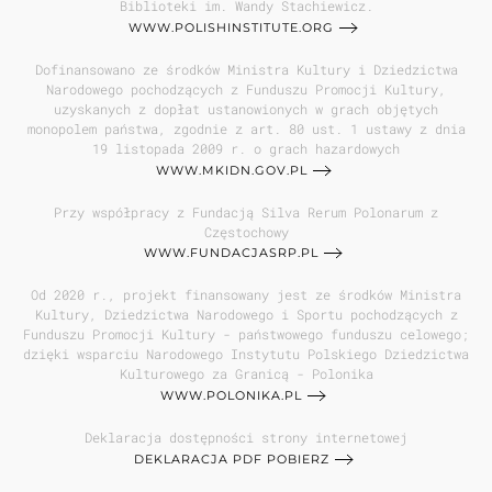
Biblioteki im. Wandy Stachiewicz.
WWW.POLISHINSTITUTE.ORG
Dofinansowano ze środków Ministra Kultury i Dziedzictwa
Narodowego pochodzących z Funduszu Promocji Kultury,
uzyskanych z dopłat ustanowionych w grach objętych
monopolem państwa, zgodnie z art. 80 ust. 1 ustawy z dnia
19 listopada 2009 r. o grach hazardowych
WWW.MKIDN.GOV.PL
Przy współpracy z Fundacją Silva Rerum Polonarum z
Częstochowy
WWW.FUNDACJASRP.PL
Od 2020 r., projekt finansowany jest ze środków Ministra
Kultury, Dziedzictwa Narodowego i Sportu pochodzących z
Funduszu Promocji Kultury - państwowego funduszu celowego;
dzięki wsparciu Narodowego Instytutu Polskiego Dziedzictwa
Kulturowego za Granicą - Polonika
WWW.POLONIKA.PL
Deklaracja dostępności strony internetowej
DEKLARACJA PDF POBIERZ