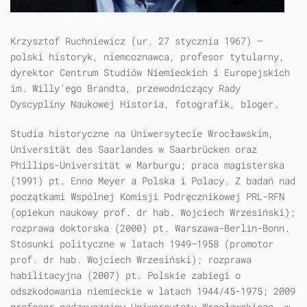
Krzysztof Ruchniewicz (ur. 27 stycznia 1967) –
polski historyk, niemcoznawca, profesor tytularny,
dyrektor Centrum Studiów Niemieckich i Europejskich
im. Willy’ego Brandta, przewodniczący Rady
Dyscypliny Naukowej Historia, fotografik, bloger.
Studia historyczne na Uniwersytecie Wrocławskim,
Universität des Saarlandes w Saarbrücken oraz
Phillips-Universität w Marburgu; praca magisterska
(1991) pt. Enno Meyer a Polska i Polacy. Z badań nad
początkami Wspólnej Komisji Podręcznikowej PRL-RFN
(opiekun naukowy prof. dr hab. Wojciech Wrzesiński);
rozprawa doktorska (2000) pt. Warszawa-Berlin-Bonn.
Stosunki polityczne w latach 1949–1958 (promotor
prof. dr hab. Wojciech Wrzesiński); rozprawa
habilitacyjna (2007) pt. Polskie zabiegi o
odszkodowania niemieckie w latach 1944/45-1975; 2009
profesor nadzwyczajny Uniwersytetu Wrocławskiego, w