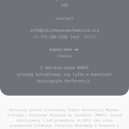
USA
KONTAKT
info@polishmuseumofamerica.org
+1-773-384-3352 [ext. 2111]
WIĘCEJ INFO
UWAGA
Z Sekretariatem MABPZ
prosimy kontaktować się tylko w kwestiach
dotyczących Konferencji.
Niniejszy portal internetowy Stałej Konferencji Muzeów,
Archiwów i Bibliotek Polskich na Zachodzie (MABPZ) został
zainicjowany i był prowadzony do 2018 roku przez
pracowników Polskiego Instytutu Naukowego w Kanadzie i