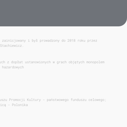
 zainicjowany i był prowadzony do 2018 roku przez
Stachiewicz.
ych z dopłat ustanowionych w grach objętych monopolem
 hazardowych
uszu Promocji Kultury - państwowego funduszu celowego;
icą - Polonika