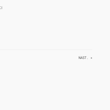
KI
NAST. »