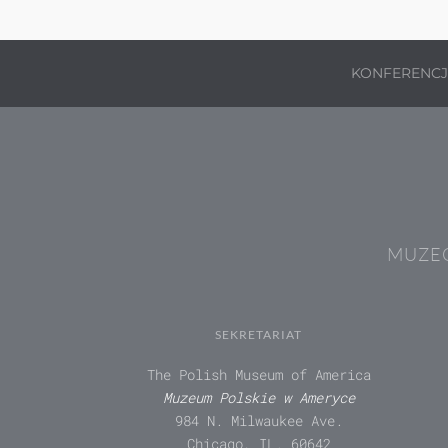
KONFERENC
MUZEÓ
SEKRETARIAT
The Polish Museum of America
Muzeum Polskie w Ameryce
984 N. Milwaukee Ave.
Chicago, IL. 60642