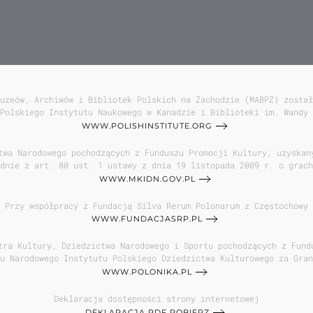
uzeów, Archiwów i Bibliotek Polskich na Zachodzie (MABPZ) został
Polskiego Instytutu Naukowego w Kanadzie i Biblioteki im. Wandy 
WWW.POLISHINSTITUTE.ORG
twa Narodowego pochodzących z Funduszu Promocji Kultury, uzyskan
dnie z art. 80 ust. 1 ustawy z dnia 19 listopada 2009 r. o grach
WWW.MKIDN.GOV.PL
Przy współpracy z Fundacją Silva Rerum Polonarum z Częstochowy
WWW.FUNDACJASRP.PL
tra Kultury, Dziedzictwa Narodowego i Sportu pochodzących z Fund
u Narodowego Instytutu Polskiego Dziedzictwa Kulturowego za Gran
WWW.POLONIKA.PL
Deklaracja dostępności strony internetowej
DEKLARACJA PDF POBIERZ