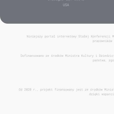
USA
Niniejszy portal internetowy Stałej Konferencji M
pracowników 
Dofinansowano ze środków Ministra Kultury i Dziedzic
państwa, zgo
Od 2020 r., projekt finansowany jest ze środków Minis
dzięki wsparci