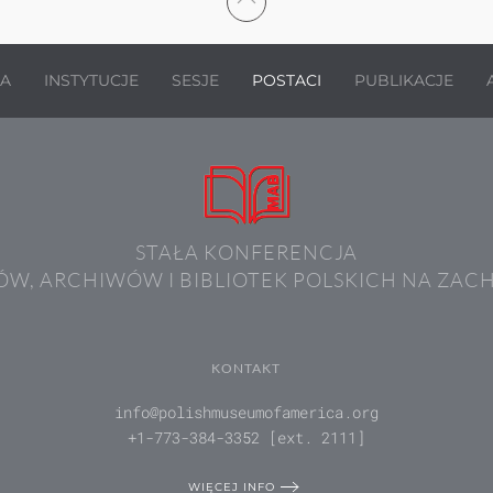
JA
INSTYTUCJE
SESJE
POSTACI
PUBLIKACJE
STAŁA KONFERENCJA
W, ARCHIWÓW I BIBLIOTEK POLSKICH NA ZAC
KONTAKT
info@polishmuseumofamerica.org
+1-773-384-3352 [ext. 2111]
WIĘCEJ INFO