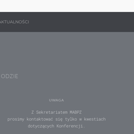
AKTUALNOŚCI
HODZIE
UWAGA
Z Sekretariatem MABPZ
prosimy kontaktować się tylko w kwestiach
dotyczących Konferencji.