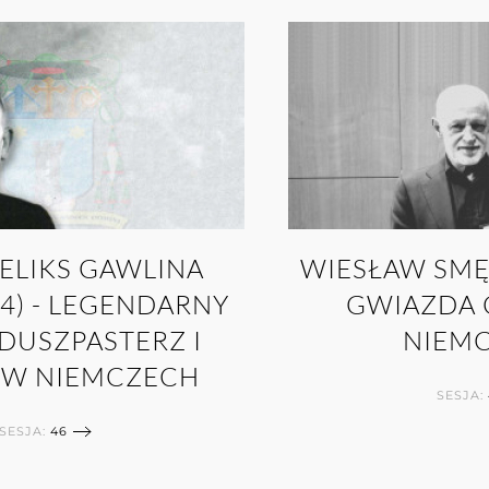
FELIKS GAWLINA
WIESŁAW SMĘ
64) - LEGENDARNY
GWIAZDA 
 DUSZPASTERZ I
NIEM
 W NIEMCZECH
SESJA:
SESJA:
46