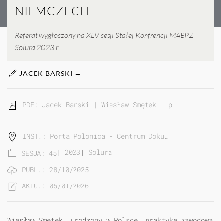
NIEMCZECH
Referat wygłoszony na XLV sesji Stałej Konfrencji MABPZ -
Solura 2023 r.
JACEK BARSKI →
PDF: Jacek Barski | Wiesław Smętek - polska gwiazd
INST.: Porta Polonica - Centrum Doku…
|
2023
|
Solura
SESJA: 45
PUBL.: 28/10/2025
AKTU.: 06/01/2026
Wiesław Smętek, urodzony w Polsce, praktykę zawodową