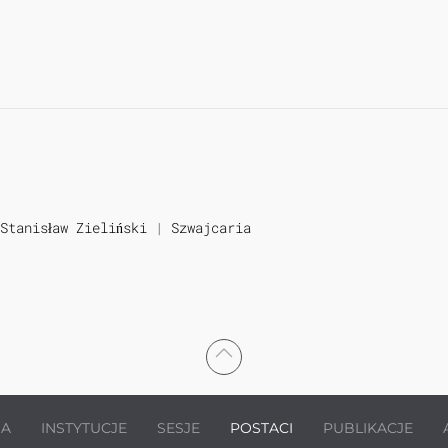
Stanisław Zieliński
|
Szwajcaria
JA
INSTYTUCJE
SESJE
POSTACI
PUBLIKACJE