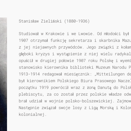
Stanisław Zieliński (1880-1936)
Studiował w Krakowie i we Lwowie. Od młodości był 
1907 otrzymał funkcję sekretarza i skarbnika Maz
z jej niejawnych przywódców. Jego związki z koła
głęboki kryzys i wystąpienie z niej wielu radykal
opuścił w drugiej połowie 1907 roku Polskę i wyem
stanowisko kierownika biblioteki Muzeum Narodu P
1913-1914 redagował miesięcznik: „Mitteilungen d
był kierownikiem Polskiego Biura Prasowego Nacze
początku 1919 powrócił wraz z żoną Danutą do Pols
plebiscytu, za co został przez polskie władze od
brał udział w wojnie polsko-bolszewickiej. Zajmow
Następnie związał swoje losy z Ligą Morską i Kolo
kolonialnej.