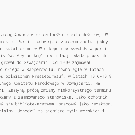
zaangażowany w działalność niepodległościową. W
urskiej Partii Ludowej, a zarazem został jednym
mi katolickimi w Wielkopolsce wywołały w partii
istów. Aby uniknąć inwigilacji władz pruskich
igrował do Szwajcarii. Od 1910 zajmował
olskiego w Rapperswilu, równolegle w latach
es polnischen Pressebureau”, w latach 1916-1918
lnego Komitetu Narodowego w Szwajcarii. Na
ki. Zasłynął próbą zmiany niekorzystnego terminu
wołany z zajmowanego stanowiska. Jako ochotnik
ał się bibliotekarstwem, pracował jako redaktor.
nialną. Uchodził za pioniera myśli morskiej i