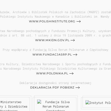
Muzeów, Archiwów i Bibliotek Polskich na Zachodzie (MABPZ) został
Polskiego Instytutu Naukowego w Kanadzie i Biblioteki im. Wandy 
WWW.POLISHINSTITUTE.ORG
twa Narodowego pochodzących z Funduszu Promocji Kultury, uzyskan
odnie z art. 80 ust. 1 ustawy z dnia 19 listopada 2009 r. o grach
WWW.MKIDN.GOV.PL
Przy współpracy z Fundacją Silva Rerum Polonarum z Częstochowy
WWW.FUNDACJASRP.PL
tra Kultury, Dziedzictwa Narodowego i Sportu pochodzących z Fund
iu Narodowego Instytutu Polskiego Dziedzictwa Kulturowego za Gran
WWW.POLONIKA.PL
Deklaracja dostępności strony internetowej
DEKLARACJA PDF POBIERZ