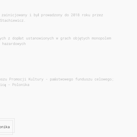
 zainicjowany i był prowadzony do 2018 roku przez
Stachiewicz.
ych z dopłat ustanowionych w grach objętych monopolem
 hazardowych
uszu Promocji Kultury - państwowego funduszu celowego;
icą - Polonika