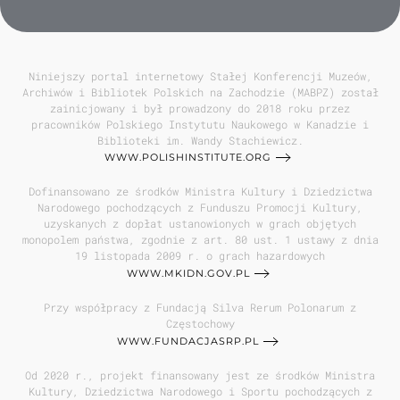
Niniejszy portal internetowy Stałej Konferencji Muzeów,
Archiwów i Bibliotek Polskich na Zachodzie (MABPZ) został
zainicjowany i był prowadzony do 2018 roku przez
pracowników Polskiego Instytutu Naukowego w Kanadzie i
Biblioteki im. Wandy Stachiewicz.
WWW.POLISHINSTITUTE.ORG
Dofinansowano ze środków Ministra Kultury i Dziedzictwa
Narodowego pochodzących z Funduszu Promocji Kultury,
uzyskanych z dopłat ustanowionych w grach objętych
monopolem państwa, zgodnie z art. 80 ust. 1 ustawy z dnia
19 listopada 2009 r. o grach hazardowych
WWW.MKIDN.GOV.PL
Przy współpracy z Fundacją Silva Rerum Polonarum z
Częstochowy
WWW.FUNDACJASRP.PL
Od 2020 r., projekt finansowany jest ze środków Ministra
Kultury, Dziedzictwa Narodowego i Sportu pochodzących z