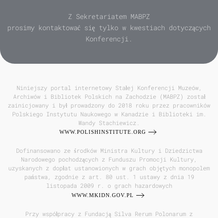
Z Sekretariatem MABPZ
prosimy kontaktować się tylko w kwestiach dotyczących
Konferencji.
Niniejszy portal internetowy Stałej Konferencji Muzeów,
Archiwów i Bibliotek Polskich na Zachodzie (MABPZ) został
zainicjowany i był prowadzony do 2018 roku przez pracowników
Polskiego Instytutu Naukowego w Kanadzie i Biblioteki im.
Wandy Stachiewicz.
WWW.POLISHINSTITUTE.ORG
Dofinansowano ze środków Ministra Kultury i Dziedzictwa
Narodowego pochodzących z Funduszu Promocji Kultury,
uzyskanych z dopłat ustanowionych w grach objętych monopolem
państwa, zgodnie z art. 80 ust. 1 ustawy z dnia 19
listopada 2009 r. o grach hazardowych
WWW.MKIDN.GOV.PL
Przy współpracy z Fundacją Silva Rerum Polonarum z