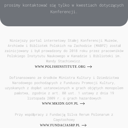
prosimy kontaktować się tylko w kwestiach dotyczących
Konferencji.
Niniejszy portal internetowy Stałej Konferencji Muzeów,
Archiwów i Bibliotek Polskich na Zachodzie (MABPZ) został
zainicjowany i był prowadzony do 2018 roku przez pracowników
Polskiego Instytutu Naukowego w Kanadzie i Biblioteki im.
Wandy Stachiewicz.
WWW.POLISHINSTITUTE.ORG
Dofinansowano ze środków Ministra Kultury i Dziedzictwa
Narodowego pochodzących z Funduszu Promocji Kultury,
uzyskanych z dopłat ustanowionych w grach objętych monopolem
państwa, zgodnie z art. 80 ust. 1 ustawy z dnia 19
listopada 2009 r. o grach hazardowych
WWW.MKIDN.GOV.PL
Przy współpracy z Fundacją Silva Rerum Polonarum z
Częstochowy
WWW.FUNDACJASRP.PL