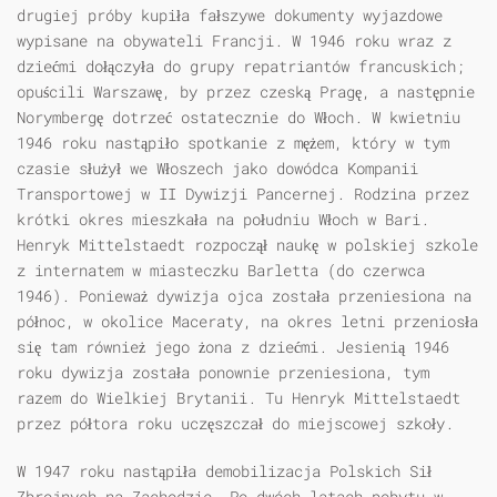
drugiej próby kupiła fałszywe dokumenty wyjazdowe
wypisane na obywateli Francji. W 1946 roku wraz z
dziećmi dołączyła do grupy repatriantów francuskich;
opuścili Warszawę, by przez czeską Pragę, a następnie
Norymbergę dotrzeć ostatecznie do Włoch. W kwietniu
1946 roku nastąpiło spotkanie z mężem, który w tym
czasie służył we Włoszech jako dowódca Kompanii
Transportowej w II Dywizji Pancernej. Rodzina przez
krótki okres mieszkała na południu Włoch w Bari.
Henryk Mittelstaedt rozpoczął naukę w polskiej szkole
z internatem w miasteczku Barletta (do czerwca
1946). Ponieważ dywizja ojca została przeniesiona na
północ, w okolice Maceraty, na okres letni przeniosła
się tam również jego żona z dziećmi. Jesienią 1946
roku dywizja została ponownie przeniesiona, tym
razem do Wielkiej Brytanii. Tu Henryk Mittelstaedt
przez półtora roku uczęszczał do miejscowej szkoły.
W 1947 roku nastąpiła demobilizacja Polskich Sił
Zbrojnych na Zachodzie. Po dwóch latach pobytu w