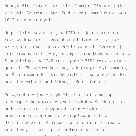
Henryk Mittelstaedt
ur. się 19 maja 1936 w majątku
ziemskim Czerwonka koło Sochaczewa, zmarł w czerwcu
2019 r. w Argentynie.
Jego ojciec Kazimierz, w 1939 r. jako porucznik
rezerwy kawalerii, został zmobilizowany i został
wzięty do niewoli przez żołnierzy Armii Czerwonej i
internowany na Litwie, następnie osadzony w obozie w
Starobielsku. W 1942 roku opuścił ZSRR wraz z armią
generała Władysława Andersa, z którą przebył kampanię
na Środkowym i Bliskim Wschodzie i we Włoszech. Brał
udział w walkach pod Ankoną i Monte Cassino.
Po wybuchu wojny Henryk Mittelstaedt z matką,
siostrą, babcią oraz wujem mieszkał w Karskich. Tam
podczas okupacji rozpoczął naukę w szkole
powszechnej. Jego matka zaangażowana była w
działalność Armii Krajowej. W majątku aresztowany
został wuj, który zginął następnie w obozie