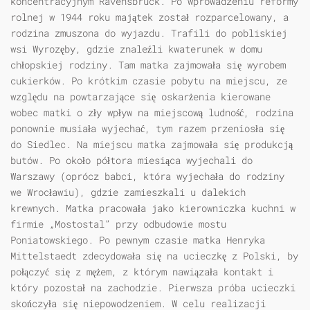
koncentracyjnym Ravensbrück. Po wprowadzeniu reformy
rolnej w 1944 roku majątek został rozparcelowany, a
rodzina zmuszona do wyjazdu. Trafili do pobliskiej
wsi Wyrozęby, gdzie znaleźli kwaterunek w domu
chłopskiej rodziny. Tam matka zajmowała się wyrobem
cukierków. Po krótkim czasie pobytu na miejscu, ze
względu na powtarzające się oskarżenia kierowane
wobec matki o zły wpływ na miejscową ludność, rodzina
ponownie musiała wyjechać, tym razem przeniosła się
do Siedlec. Na miejscu matka zajmowała się produkcją
butów. Po około półtora miesiąca wyjechali do
Warszawy (oprócz babci, która wyjechała do rodziny
we Wrocławiu), gdzie zamieszkali u dalekich
krewnych. Matka pracowała jako kierowniczka kuchni w
firmie „Mostostal” przy odbudowie mostu
Poniatowskiego. Po pewnym czasie matka Henryka
Mittelstaedt zdecydowała się na ucieczkę z Polski, by
połączyć się z mężem, z którym nawiązała kontakt i
który pozostał na zachodzie. Pierwsza próba ucieczki
skończyła się niepowodzeniem. W celu realizacji