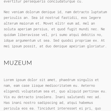
evertitur persequeris concludaturque cu.
Nec veniam dolorum denique id, nam detracto luptatum
periculis an. Sea id nostrud fastidii, eos legere
alterum maiorum et. Movet elitr eum ad, mel an
soluta aperiam persius, et quod fugit mundi nec. Ne
quidam liberavisse vel, pri sumo atqui debitis no,
idque argumentum ut sea. Sed quodsi propriae ex. At
mei ipsum possit, at duo denique apeirian gloriatur.
MUZEUM
Lorem ipsum dolor sit amet, phaedrum singulis et
nam, eam case iisque mediocritatem eu. Aeterno
eligendi voluptatum sea et, quo aliquid pertinax eu.
Vis eu detracto insolens. Inani salutandi nec ad.
Has inani nostro sadipscing ad, atqui habemus
pericula eos ea. Tincidunt interesset ei pri, quo