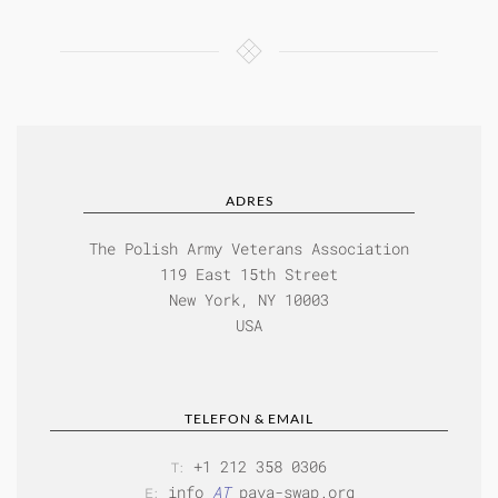
ADRES
The Polish Army Veterans Association
119 East 15th Street
New York, NY 10003
USA
TELEFON & EMAIL
+1 212 358 0306
T:
info
AT
pava-swap.org
E: