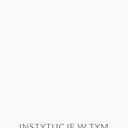
Francja
26
| 2004
Polska
25
| 2003
Szwajcaria
24
| 2002
Wielka Brytania
INSTYTUCJE W TYM