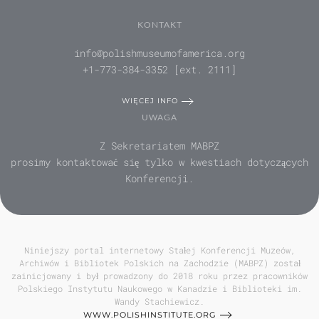
KONTAKT
info@polishmuseumofamerica.org
+1-773-384-3352 [ext. 2111]
WIĘCEJ INFO
UWAGA
Z Sekretariatem MABPZ
prosimy kontaktować się tylko w kwestiach dotyczących
Konferencji.
Niniejszy portal internetowy Stałej Konferencji Muzeów,
Archiwów i Bibliotek Polskich na Zachodzie (MABPZ) został
zainicjowany i był prowadzony do 2018 roku przez pracowników
Polskiego Instytutu Naukowego w Kanadzie i Biblioteki im.
Wandy Stachiewicz.
WWW.POLISHINSTITUTE.ORG