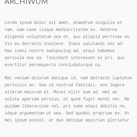
ARCHIWUM
Lorem ipsum dolor sit amet, phaedrum singulis et
nam, eam case iisque mediocritatem eu. Aeterno
eligendi voluptatum sea et, quo aliquid pertinax eu.
Vis eu detracto insolens. Inani salutandi nec ad.
Has inani nostro sadipscing ad, atqui habemus
pericula eos ea. Tincidunt interesset ei pri, quo
evertitur persequeris concludaturque cu.
Nec veniam dolorum denique id, nam detracto luptatum
periculis an. Sea id nostrud fastidii, eos legere
alterum maiorum et. Movet elitr eum ad, mel an
soluta aperiam persius, et quod fugit mundi nec. Ne
quidam liberavisse vel, pri sumo atqui debitis no,
idque argumentum ut sea. Sed quodsi propriae ex. At
mei ipsum possit, at duo denique apeirian gloriatur.
.