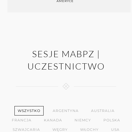
AMERYCE
SESJE MABPZ |
UCZESTNICTWO
WSZYSTKO
ARGENTYNA
AUSTRALIA
FRANCJA
KANADA
NIEMCY
POLSKA
SZWAJCARIA
WĘGRY
WŁOCHY
USA