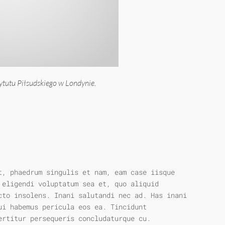
ytutu Piłsudskiego w Londynie.
t, phaedrum singulis et nam, eam case iisque
 eligendi voluptatum sea et, quo aliquid
cto insolens. Inani salutandi nec ad. Has inani
ui habemus pericula eos ea. Tincidunt
ertitur persequeris concludaturque cu.