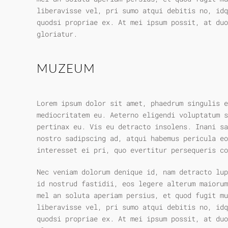
liberavisse vel, pri sumo atqui debitis no, idq
quodsi propriae ex. At mei ipsum possit, at duo
gloriatur.
MUZEUM
Lorem ipsum dolor sit amet, phaedrum singulis e
mediocritatem eu. Aeterno eligendi voluptatum s
pertinax eu. Vis eu detracto insolens. Inani sa
nostro sadipscing ad, atqui habemus pericula eo
interesset ei pri, quo evertitur persequeris co
Nec veniam dolorum denique id, nam detracto lu
id nostrud fastidii, eos legere alterum maiorum
mel an soluta aperiam persius, et quod fugit mu
liberavisse vel, pri sumo atqui debitis no, idq
quodsi propriae ex. At mei ipsum possit, at duo