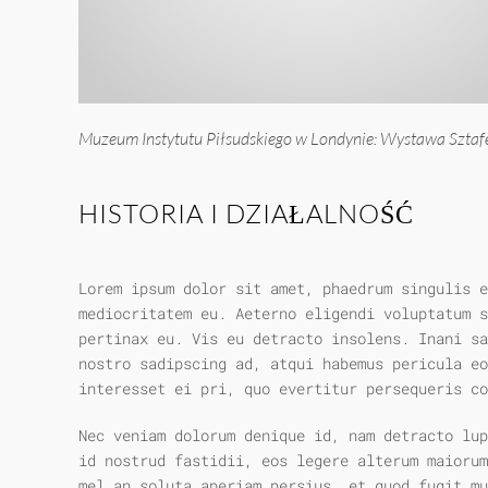
Muzeum Instytutu Piłsudskiego w Londynie: Wystawa Sztaf
HISTORIA I DZIAŁALNOŚĆ
Lorem ipsum dolor sit amet, phaedrum singulis e
mediocritatem eu. Aeterno eligendi voluptatum s
pertinax eu. Vis eu detracto insolens. Inani sa
nostro sadipscing ad, atqui habemus pericula eo
interesset ei pri, quo evertitur persequeris co
Nec veniam dolorum denique id, nam detracto lu
id nostrud fastidii, eos legere alterum maiorum
mel an soluta aperiam persius, et quod fugit mu