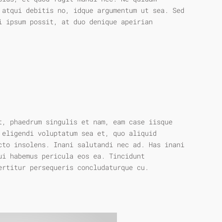
 atqui debitis no, idque argumentum ut sea. Sed
i ipsum possit, at duo denique apeirian
t, phaedrum singulis et nam, eam case iisque
 eligendi voluptatum sea et, quo aliquid
cto insolens. Inani salutandi nec ad. Has inani
ui habemus pericula eos ea. Tincidunt
ertitur persequeris concludaturque cu.