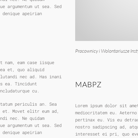
ue argumentum ut sea. Sed
 denique apeirian
Pracownicy i Wolontariusze Inst
t nam, eam case iisque
ea et, quo aliquid
lutandi nec ad. Has inani
MABPZ
s ea. Tincidunt
ncludaturque cu.
ptatum periculis an. Sea
Lorem ipsum dolor sit ame
 et. Movet elitr eum ad,
mediocritatem eu. Aeterno
ndi nec. Ne quidam
pertinax eu. Vis eu detra
ue argumentum ut sea. Sed
nostro sadipscing ad, atq
 denique apeirian
interesset ei pri, quo ev