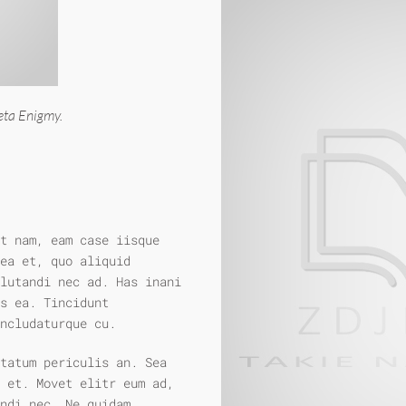
eta Enigmy.
t nam, eam case iisque
ea et, quo aliquid
lutandi nec ad. Has inani
s ea. Tincidunt
ncludaturque cu.
ptatum periculis an. Sea
 et. Movet elitr eum ad,
ndi nec. Ne quidam