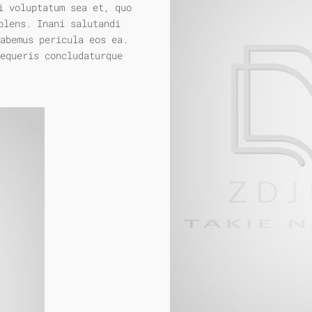
i voluptatum sea et, quo
olens. Inani salutandi
habemus pericula eos ea.
equeris concludaturque