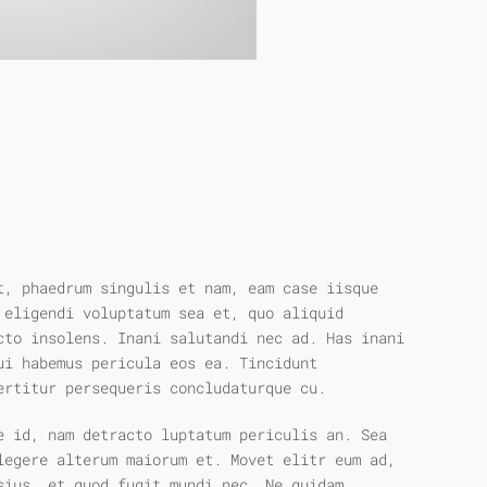
t, phaedrum singulis et nam, eam case iisque
 eligendi voluptatum sea et, quo aliquid
cto insolens. Inani salutandi nec ad. Has inani
ui habemus pericula eos ea. Tincidunt
ertitur persequeris concludaturque cu.
e id, nam detracto luptatum periculis an. Sea
legere alterum maiorum et. Movet elitr eum ad,
sius, et quod fugit mundi nec. Ne quidam