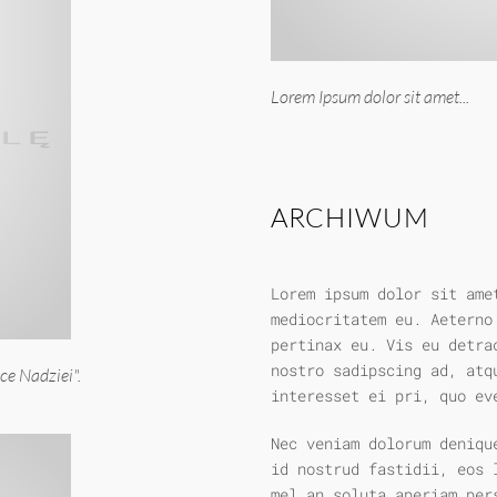
Lorem Ipsum dolor sit amet...
ARCHIWUM
Lorem ipsum dolor sit ame
mediocritatem eu. Aeterno
pertinax eu. Vis eu detra
nostro sadipscing ad, atq
e Nadziei".
interesset ei pri, quo ev
Nec veniam dolorum deniqu
id nostrud fastidii, eos 
mel an soluta aperiam per