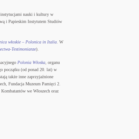
instytucjami nauki i kultury w
ową i Papieskim Instytutem Studiów
ica włoskie – Polonica in Italia
. W
ectwa-Testimonianze
).
rmacyjnego
Polonia Włoska
, organu
 początku (od ponad 20. lat) w
tają także inne zaprzyjaźnione
szech, Fundacja Muzeum Pamięci 2.
ch Kombatantów we Włoszech oraz