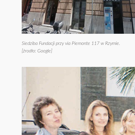
Siedziba Fundacji przy via Piemonte 117 w Rzymie.
[źrodło: Google]