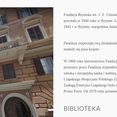
Fundacja Rzymska im. J. Z. Umias
powstała w 1944 roku w Rzymie. Gł
1941 r w Rzymie, margrabina Jani
Fundacja rozpoczęła swą działalnoś
znaleźli się poza krajem.
W 1968 roku kierownictwo Fundacj
prezesury przez Fundację stypendi
włoską i europejską nauką i kultur
Czapskiego Hospicjum Polskiego Z
Zasługą Emeryka Czapskiego było r
Prima Porta. Od 1979 roku prezese
BIBLIOTEKA