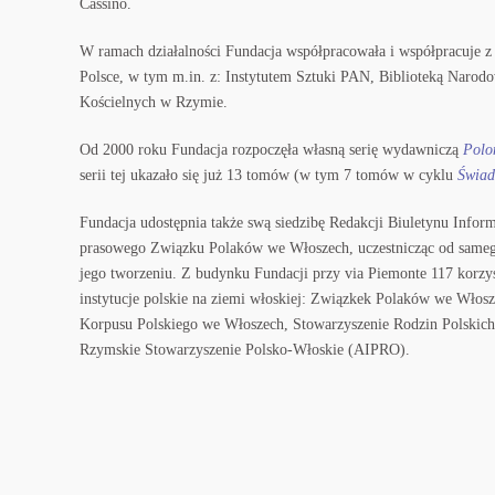
Cassino.
W ramach działalności Fundacja współpracowała i współpracuje z 
Polsce, w tym m.in. z: Instytutem Sztuki PAN, Biblioteką Narod
Kościelnych w Rzymie.
Od 2000 roku Fundacja rozpoczęła własną serię wydawniczą
Polon
serii tej ukazało się już 13 tomów (w tym 7 tomów w cyklu
Świad
Fundacja udostępnia także swą siedzibę Redakcji Biuletynu Info
prasowego Związku Polaków we Włoszech, uczestnicząc od samego
jego tworzeniu. Z budynku Fundacji przy via Piemonte 117 korzys
instytucje polskie na ziemi włoskiej: Związkek Polaków we Wło
Korpusu Polskiego we Włoszech, Stowarzyszenie Rodzin Polski
Rzymskie Stowarzyszenie Polsko-Włoskie (AIPRO).