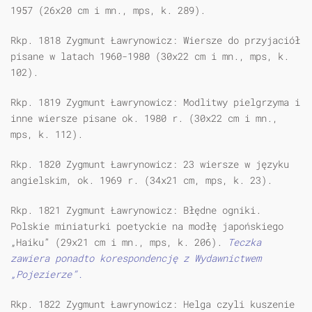
1957 (26x20 cm i mn., mps, k. 289).
Rkp. 1818 Zygmunt Ławrynowicz: Wiersze do przyjaciół
pisane w latach 1960-1980 (30x22 cm i mn., mps, k.
102).
Rkp. 1819 Zygmunt Ławrynowicz: Modlitwy pielgrzyma i
inne wiersze pisane ok. 1980 r. (30x22 cm i mn.,
mps, k. 112).
Rkp. 1820 Zygmunt Ławrynowicz: 23 wiersze w języku
angielskim, ok. 1969 r. (34x21 cm, mps, k. 23).
Rkp. 1821 Zygmunt Ławrynowicz: Błędne ogniki.
Polskie miniaturki poetyckie na modłę japońskiego
„Haiku” (29x21 cm i mn., mps, k. 206).
Teczka
zawiera ponadto korespondencję z Wydawnictwem
„Pojezierze”.
Rkp. 1822 Zygmunt Ławrynowicz: Helga czyli kuszenie