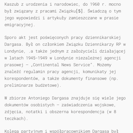
Kaszub z urodzenia i narodowiec, do 1960 r. mocno
był związany z pracami Związku
[5]
. Świadczą o tym
jego wypowiedzi i artykuły zamieszczane w prasie
emigracyjnej.
Sporo akt jest poświęconych pracy dziennikarskiej
Dargasa. Był on członkiem Związku Dziennikarzy RP w
Londynie, .a także jednym z założycieli działającej
w latach 1945-1949 w Londynie niezależnej agencji
prasowej — „Continental News Service”. Możemy
znaleźć regulamin pracy agencji, komunikaty jej
korespondentów, a także dokumenty finansowe (np.
preliminarze budżetowe).
W zbiorze Antoniego Dargasa znajduje się wiele jego
dokumentów osobistych — zaświadczenia wojskowe,
zdjęcia, notatki i obszerna korespondencja (w 8
teczkach).
Kolegą partyjnym i współpracownikiem Dargasa był