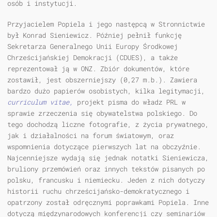
osób i instytucji.
Przyjacielem Popiela i jego następcą w Stronnictwie
był Konrad Sieniewicz. Później pełnił funkcję
Sekretarza Generalnego Unii Europy Środkowej
Chrześcijańskiej Demokracji (CDUES), a także
reprezentował ją w ONZ. Zbiór dokumentów, które
zostawił, jest obszerniejszy (0,27 m.b.). Zawiera
bardzo dużo papierów osobistych, kilka legitymacji,
curriculum vitae,
projekt pisma do władz PRL w
sprawie zrzeczenia się obywatelstwa polskiego. Do
tego dochodzą liczne fotografie, z życia prywatnego,
jak i działalności na forum światowym, oraz
wspomnienia dotyczące pierwszych lat na obczyźnie.
Najcenniejsze wydają się jednak notatki Sieniewicza,
bruliony przemówień oraz innych tekstów pisanych po
polsku, francusku i niemiecku. Jeden z nich dotyczy
historii ruchu chrześcijańsko-demokratycznego i
opatrzony został odręcznymi poprawkami Popiela. Inne
dotyczą międzynarodowych konferencji czy seminariów