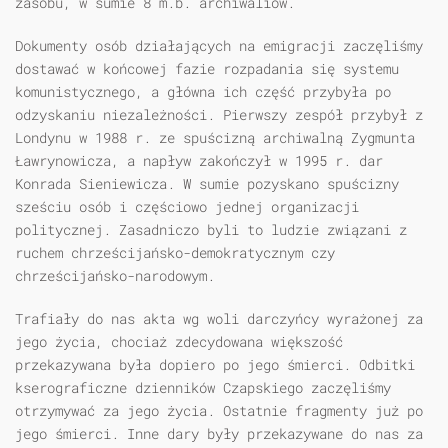
zasobu, w sumie 8 m.b. archiwaliów.
Dokumenty osób działających na emigracji zaczęliśmy
dostawać w końcowej fazie rozpadania się systemu
komunistycznego, a główna ich część przybyła po
odzyskaniu niezależności. Pierwszy zespół przybył z
Londynu w 1988 r. ze spuścizną archiwalną Zygmunta
Ławrynowicza, a napływ zakończył w 1995 r. dar
Konrada Sieniewicza. W sumie pozyskano spuścizny
sześciu osób i częściowo jednej organizacji
politycznej. Zasadniczo byli to ludzie związani z
ruchem chrześcijańsko-demokratycznym czy
chrześcijańsko-narodowym.
Trafiały do nas akta wg woli darczyńcy wyrażonej za
jego życia, chociaż zdecydowana większość
przekazywana była dopiero po jego śmierci. Odbitki
kserograficzne dzienników Czapskiego zaczęliśmy
otrzymywać za jego życia. Ostatnie fragmenty już po
jego śmierci. Inne dary były przekazywane do nas za