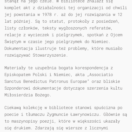
stanął na jego czele. W bibliotece znalazł się
komplet akt z działalności tej organizacji od chwili
jej powstania w 1978 r. aż do jej rozwiązania w 12
lat później. Są to statut, protokoły z posiedzeń,
listy członków, teksty wygłoszonych referatów,
relacje z wycieczek i pielgrzymek, spotkań z Ojcem
Świętym w czasie jego pielgrzymek do Niemiec.
Dokumentacja ilustruje też problemy, które musiało
rozwiązywać Stowarzyszenie.
Materiały te uzupełnia bogata korespondencja z
Episkopatem Polski i Niemiec, akta „Associatio
Sanctus Benedictus Patronus Europae” oraz bliskie
Szponderowi dokumentacje dotyczące szerzenia kultu
Miłosierdzia Bożego.
Ciekawą kolekcję w bibliotece stanowi spuścizna po
poecie i tłumaczu Zygmuncie Ławrynowiczu. Głównie są
to maszynopisy poezji, które w większości ukazały
się drukiem. Zdarzają się wiersze z licznymi