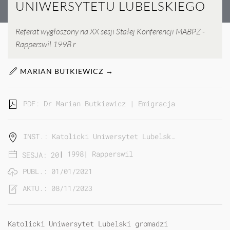
UNIWERSYTETU LUBELSKIEGO
Referat wygłoszony na XX sesji Stałej Konferencji MABPZ -
Rapperswil 1998 r
MARIAN BUTKIEWICZ →
PDF: Dr Marian Butkiewicz | Emigracja polska w zas
INST.: Katolicki Uniwersytet Lubelsk…
|
1998
|
Rapperswil
SESJA: 20
PUBL.: 01/01/2021
AKTU.: 08/11/2023
Katolicki Uniwersytet Lubelski gromadzi