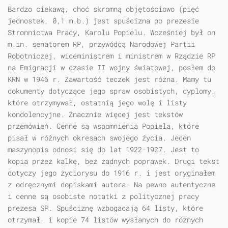
Bardzo ciekawą, choć skromną objętościowo (pięć
jednostek, 0,1 m.b.) jest spuścizna po prezesie
Stronnictwa Pracy, Karolu Popielu. Wcześniej był on
m.in. senatorem RP, przywódcą Narodowej Partii
Robotniczej, wiceministrem i ministrem w Rządzie RP
na Emigracji w czasie II wojny światowej, posłem do
KRN w 1946 r. Zawartość teczek jest różna. Mamy tu
dokumenty dotyczące jego spraw osobistych, dyplomy,
które otrzymywał, ostatnią jego wolę i listy
kondolencyjne. Znacznie więcej jest tekstów
przemówień. Cenne są wspomnienia Popiela, które
pisał w różnych okresach swojego życia. Jeden
maszynopis odnosi się do lat 1922-1927. Jest to
kopia przez kalkę, bez żadnych poprawek. Drugi tekst
dotyczy jego życiorysu do 1916 r. i jest oryginałem
z odręcznymi dopiskami autora. Na pewno autentyczne
i cenne są osobiste notatki z politycznej pracy
prezesa SP. Spuściznę wzbogacają 64 listy, które
otrzymał, i kopie 74 listów wysłanych do różnych