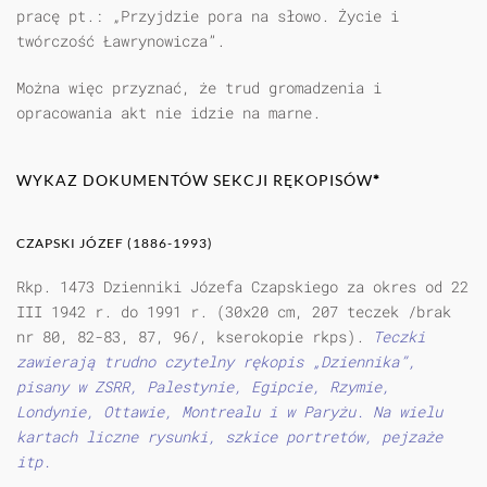
pracę pt.: „Przyjdzie pora na słowo. Życie i
twórczość Ławrynowicza”.
Można więc przyznać, że trud gromadzenia i
opracowania akt nie idzie na marne.
WYKAZ DOKUMENTÓW SEKCJI RĘKOPISÓW
*
CZAPSKI JÓZEF (1886-1993)
Rkp. 1473 Dzienniki Józefa Czapskiego za okres od 22
III 1942 r. do 1991 r. (30x20 cm, 207 teczek /brak
nr 80, 82-83, 87, 96/, kserokopie rkps).
Teczki
zawierają trudno czytelny rękopis „Dziennika”,
pisany w ZSRR, Palestynie, Egipcie, Rzymie,
Londynie, Ottawie, Montrealu i w Paryżu. Na wielu
kartach liczne rysunki, szkice portretów, pejzaże
itp.