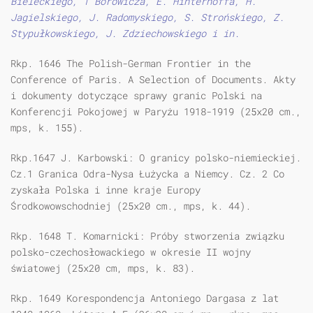
Bieleckiego, T Borowicza, E. Hinterhoffa, H.
Jagielskiego, J. Radomyskiego, S. Strońskiego, Z.
Stypułkowskiego, J. Zdziechowskiego i in.
Rkp. 1646 The Polish-German Frontier in the
Conference of Paris. A Selection of Documents. Akty
i dokumenty dotyczące sprawy granic Polski na
Konferencji Pokojowej w Paryżu 1918-1919 (25x20 cm.,
mps, k. 155).
Rkp.1647 J. Karbowski: O granicy polsko-niemieckiej.
Cz.1 Granica Odra-Nysa Łużycka a Niemcy. Cz. 2 Co
zyskała Polska i inne kraje Europy
Środkowowschodniej (25x20 cm., mps, k. 44).
Rkp. 1648 T. Komarnicki: Próby stworzenia związku
polsko-czechosłowackiego w okresie II wojny
światowej (25x20 cm, mps, k. 83).
Rkp. 1649 Korespondencja Antoniego Dargasa z lat