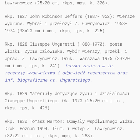
Ławrynowicz (25x20 cm, rkps, mps, k. 326).
Rkp. 1827 John Robinson Jeffers (1887-1962): Wiersze
wybrane. Wybrał i przełożył Z. Ławrynowicz. 1968-
1974 (33x20 cm i mn., rkps, mps, k. 225).
Rkp. 1828 Giuseppe Ungaretti (1888-1970), poeta
włoski. Życie człowieka. Wybór wierszy, przekł. i
oprac. Z. Ławrynowicz. Druk.: Warszawa 1975 (33x20
cm i mn., mps, k. 241).
Teczka zawiera m.in.
recenzję wydawnictwa i odpowiedź recenzentom oraz
inf. biograficzne nt. Ungarettiego.
Rkp. 1829 Materiały dotyczące życia i działalności
Giuseppe Ungarettiego. Ok. 1970 (26x20 cm i mn.,
rkps, mps, k. 426).
Rkp. 1830 Tomasz Merton: Domysły współwinnego widza.
Druk: Poznań 1994. Tłum. i wstęp Z. Ławrynowicz.
(32x22 cm i mn., rkps, mps, k. 288).