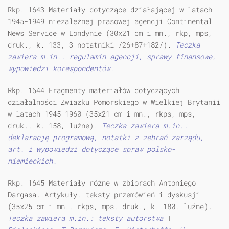
Rkp. 1643 Materiały dotyczące działającej w latach
1945-1949 niezależnej prasowej agencji Continental
News Service w Londynie (30x21 cm i mn., rkp, mps,
druk., k. 133, 3 notatniki /26+87+182/).
Teczka
zawiera m.in.: regulamin agencji, sprawy finansowe,
wypowiedzi korespondentów.
Rkp. 1644 Fragmenty materiałów dotyczących
działalności Związku Pomorskiego w Wielkiej Brytanii
w latach 1945-1960 (35x21 cm i mn., rkps, mps,
druk., k. 158, luźne).
Teczka zawiera m.in.:
deklarację programową, notatki z zebrań zarządu,
art. i wypowiedzi dotyczące spraw polsko-
niemieckich.
Rkp. 1645 Materiały różne w zbiorach Antoniego
Dargasa. Artykuły, teksty przemówień i dyskusji
(35x25 cm i mn., rkps, mps, druk., k. 180, luźne).
Teczka zawiera m.in.: teksty autorstwa
T