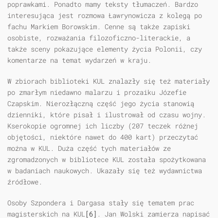
poprawkami. Ponadto mamy teksty tłumaczeń. Bardzo
interesująca jest rozmowa Ławrynowicza z kolegą po
fachu Markiem Borowskim. Cenne są także zapiski
osobiste, rozważania filozoficzno-literackie, a
także sceny pokazujące elementy życia Polonii, czy
komentarze na temat wydarzeń w kraju.
W zbiorach biblioteki KUL znalazły się też materiały
po zmarłym niedawno malarzu i prozaiku Józefie
Czapskim. Nierozłączną część jego życia stanowią
dzienniki, które pisał i ilustrował od czasu wojny.
Kserokopie ogromnej ich liczby (207 teczek różnej
objętości, niektóre nawet do 400 kart) przeczytać
można w KUL. Duża część tych materiałów ze
zgromadzonych w bibliotece KUL została spożytkowana
w badaniach naukowych. Ukazały się też wydawnictwa
źródłowe.
Osoby Szpondera i Dargasa stały się tematem prac
magisterskich na KUL
[6]
. Jan Wolski zamierza napisać