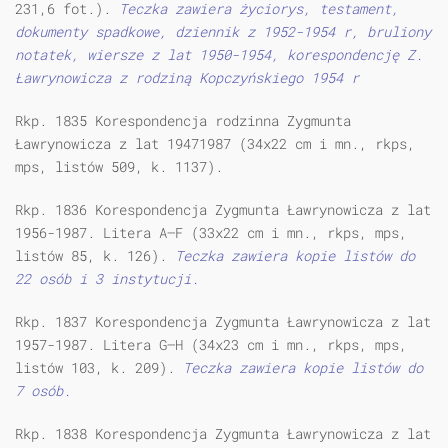
231,6 fot.).
Teczka zawiera życiorys, testament,
dokumenty spadkowe, dziennik z 1952-1954 r, bruliony
notatek, wiersze z lat 1950-1954, korespondencję Z.
Ławrynowicza z rodziną Kopczyńskiego 1954 r
Rkp. 1835 Korespondencja rodzinna Zygmunta
Ławrynowicza z lat 19471987 (34x22 cm i mn., rkps,
mps, listów 509, k. 1137).
Rkp. 1836 Korespondencja Zygmunta Ławrynowicza z lat
1956-1987. Litera A—F (33x22 cm i mn., rkps, mps,
listów 85, k. 126).
Teczka zawiera kopie listów do
22 osób i 3 instytucji.
Rkp. 1837 Korespondencja Zygmunta Ławrynowicza z lat
1957-1987. Litera G—H (34x23 cm i mn., rkps, mps,
listów 103, k. 209).
Teczka zawiera kopie listów do
7 osób.
Rkp. 1838 Korespondencja Zygmunta Ławrynowicza z lat