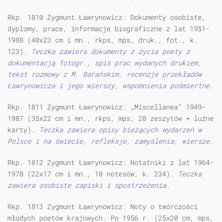
Rkp. 1810 Zygmunt Ławrynowicz: Dokumenty osobiste,
dyplomy, prace, informacje biograficzne z lat 1951-
1988 (40x23 cm i mn., rkps, mps, druk., fot., k.
123).
Teczka zawiera dokumenty z życia poety z
dokumentacją fotogr., spis prac wydanych drukiem,
tekst rozmowy z M. Barańskim, recenzje przekładów
Ławrynowicza i jego wierszy, wspomnienia pośmiertne.
Rkp. 1811 Zygmunt Ławrynowicz: „Miscellanea” 1949-
1987 (35x22 cm i mn., rkps, mps, 28 zeszytów + luźne
karty).
Teczka zawiera opisy bieżących wydarzeń w
Polsce i na świecie, refleksje, zamyślenia, wiersze.
Rkp. 1812 Zygmunt Ławrynowicz: Notatniki z lat 1964-
1978 (22x17 cm i mn., 10 notesów, k. 234).
Teczka
zawiera osobiste zapiski i spostrzeżenia.
Rkp. 1813 Zygmunt Ławrynowicz: Noty o twórczości
młodych poetów krajowych. Po 1956 r. (25x20 cm, mps,