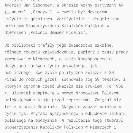
Andrzej Jan Szponder. W okresie wojny partyzant AK
(„Janusz”, „Gradyw”), w cywilu był doktorem
inżynierem górnictwa, założycielem i długoletnim
prezesem Stowarzyszenia Katolików Polskich w
Niemczech „Polonia Semper Fidelis”.
Do biblioteki trafiły jego świadectwa szkolne,
różnego rodzaju zaświadczenia, papiery z czasu pracy
zawodowej w Niemczech, a także korespondencja
dotycząca zarówno życia prywatnego, jak i
publicznego. Swe życie polityczne związał z SN.
Pisał do różnych gazet. Zachowało się 59 tekstów, z
których ogromna część ukazała się drukiem. Po 1968
r. ułatwiał adaptację w nowym środowisku Polakom
uciekającym z kraju przed represjami. Związał się
też z pracami Kościoła. Aktywnie zaczął wcielać w
życie myśl Prymasa Wyszyńskiego o odbudowie laikatu
polskiego na obczyźnie. W rezultacie tego stworzył
Stowarzyszenie Katolików Polskich w Niemczech i