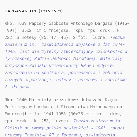
DARGAS ANTONI (1915-1991)
Rkp. 1639 Papiery osobiste Antoniego Dargasa (1915-
1991), 35x21 cm i mniejsze, rkps, mps, druk., k.
232, 3 notesy (25, 17, 45), 2 fot., luźne.
Teczka
zawiera m.in.: zaświadczenia wojskowe z lat 1944-
1945, list wierzytelny stwierdzający członkostwo w
Tymczasowej Radzie Jedności Narodowej, materiały
dotyczące Związku Dziennikarzy RP w Londynie,
zaproszenia na spotkania, posiedzenia i zebrania
różnych organizacji, notesy z adresami i zapiskami
A. Dargasa.
Rkp. 1640 Materiały szczątkowe dotyczące Rządu
Polskiego w Londynie i Stronnictwa Narodowego na
Emigracji z lat 1941-1953 (30x25 cm i mn., rkps,
mps, druk., k. 253, luźne).
Teczka zawiera m.in.:
Okólnik do umowy polsko-sowieckiej w 1941, raport
prasowy Poselstwa RP z Teheranu, oświadczenia