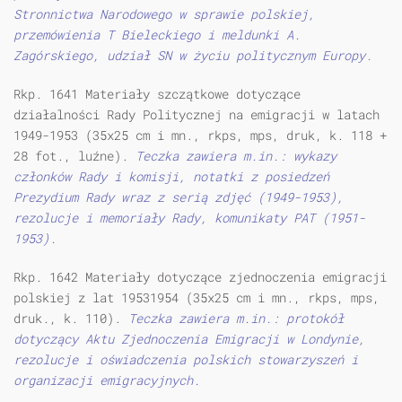
Stronnictwa Narodowego w sprawie polskiej,
przemówienia T Bieleckiego i meldunki A.
Zagórskiego, udział SN w życiu politycznym Europy.
Rkp. 1641 Materiały szczątkowe dotyczące
działalności Rady Politycznej na emigracji w latach
1949-1953 (35x25 cm i mn., rkps, mps, druk, k. 118 +
28 fot., luźne).
Teczka zawiera m.in.: wykazy
członków Rady i komisji, notatki z posiedzeń
Prezydium Rady wraz z serią zdjęć (1949-1953),
rezolucje i memoriały Rady, komunikaty PAT (1951-
1953).
Rkp. 1642 Materiały dotyczące zjednoczenia emigracji
polskiej z lat 19531954 (35x25 cm i mn., rkps, mps,
druk., k. 110).
Teczka zawiera m.in.: protokół
dotyczący Aktu Zjednoczenia Emigracji w Londynie,
rezolucje i oświadczenia polskich stowarzyszeń i
organizacji emigracyjnych.