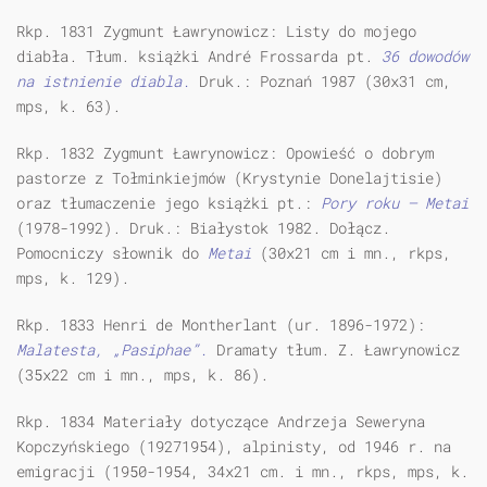
Rkp. 1831 Zygmunt Ławrynowicz: Listy do mojego
diabła. Tłum. książki André Frossarda pt.
36 dowodów
na istnienie diabla.
Druk.: Poznań 1987 (30x31 cm,
mps, k. 63).
Rkp. 1832 Zygmunt Ławrynowicz: Opowieść o dobrym
pastorze z Tołminkiejmów (Krystynie Donelajtisie)
oraz tłumaczenie jego książki pt.:
Pory roku — Metai
(1978-1992). Druk.: Białystok 1982. Dołącz.
Pomocniczy słownik do
Metai
(30x21 cm i mn., rkps,
mps, k. 129).
Rkp. 1833 Henri de Montherlant (ur. 1896-1972):
Malatesta, „Pasiphae”.
Dramaty tłum. Z. Ławrynowicz
(35x22 cm i mn., mps, k. 86).
Rkp. 1834 Materiały dotyczące Andrzeja Seweryna
Kopczyńskiego (19271954), alpinisty, od 1946 r. na
emigracji (1950-1954, 34x21 cm. i mn., rkps, mps, k.