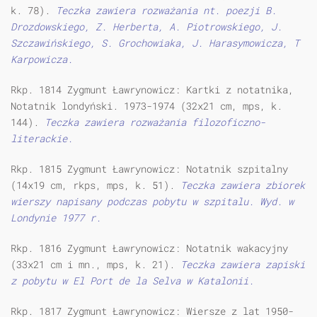
k. 78).
Teczka zawiera rozważania nt. poezji B.
Drozdowskiego, Z. Herberta, A. Piotrowskiego, J.
Szczawińskiego, S. Grochowiaka, J. Harasymowicza, T
Karpowicza.
Rkp. 1814 Zygmunt Ławrynowicz: Kartki z notatnika,
Notatnik londyński. 1973-1974 (32x21 cm, mps, k.
144).
Teczka zawiera rozważania filozoficzno-
literackie.
Rkp. 1815 Zygmunt Ławrynowicz: Notatnik szpitalny
(14x19 cm, rkps, mps, k. 51).
Teczka zawiera zbiorek
wierszy napisany podczas pobytu w szpitalu. Wyd. w
Londynie 1977 r.
Rkp. 1816 Zygmunt Ławrynowicz: Notatnik wakacyjny
(33x21 cm i mn., mps, k. 21).
Teczka zawiera zapiski
z pobytu w El Port de la Selva w Katalonii.
Rkp. 1817 Zygmunt Ławrynowicz: Wiersze z lat 1950-