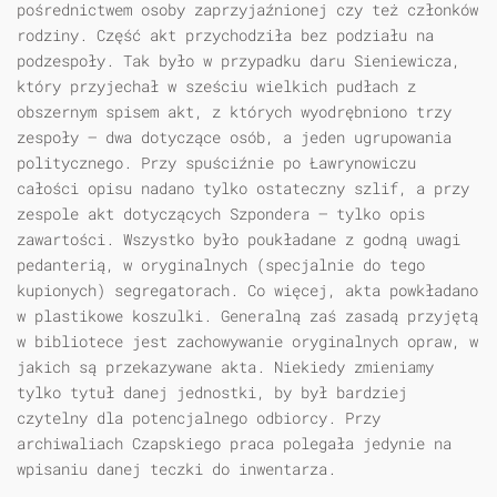
pośrednictwem osoby zaprzyjaźnionej czy też członków
rodziny. Część akt przychodziła bez podziału na
podzespoły. Tak było w przypadku daru Sieniewicza,
który przyjechał w sześciu wielkich pudłach z
obszernym spisem akt, z których wyodrębniono trzy
zespoły — dwa dotyczące osób, a jeden ugrupowania
politycznego. Przy spuściźnie po Ławrynowiczu
całości opisu nadano tylko ostateczny szlif, a przy
zespole akt dotyczących Szpondera — tylko opis
zawartości. Wszystko było poukładane z godną uwagi
pedanterią, w oryginalnych (specjalnie do tego
kupionych) segregatorach. Co więcej, akta powkładano
w plastikowe koszulki. Generalną zaś zasadą przyjętą
w bibliotece jest zachowywanie oryginalnych opraw, w
jakich są przekazywane akta. Niekiedy zmieniamy
tylko tytuł danej jednostki, by był bardziej
czytelny dla potencjalnego odbiorcy. Przy
archiwaliach Czapskiego praca polegała jedynie na
wpisaniu danej teczki do inwentarza.