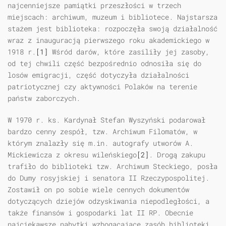
najcenniejsze pamiątki przeszłości w trzech
miejscach: archiwum, muzeum i bibliotece. Najstarsza
stażem jest biblioteka: rozpoczęła swoją działalność
wraz z inauguracją pierwszego roku akademickiego w
1918 r.
[1]
Wśród darów, które zasiliły jej zasoby,
od tej chwili część bezpośrednio odnosiła się do
losów emigracji, część dotyczyła działalności
patriotycznej czy aktywności Polaków na terenie
państw zaborczych.
W 1970 r. ks. Kardynał Stefan Wyszyński podarował
bardzo cenny zespół, tzw. Archiwum Filomatów, w
którym znalazły się m.in. autografy utworów A.
Mickiewicza z okresu wileńskiego
[2]
. Drogą zakupu
trafiło do biblioteki tzw. Archiwum Steckiego, posła
do Dumy rosyjskiej i senatora II Rzeczypospolitej.
Zostawił on po sobie wiele cennych dokumentów
dotyczących dziejów odzyskiwania niepodległości, a
także finansów i gospodarki lat II RP. Obecnie
najciekawsze nabytki wzbogacające zasób biblioteki