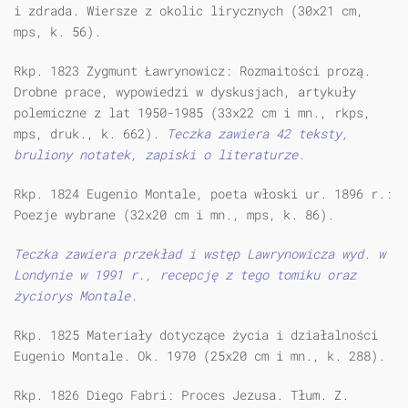
i zdrada. Wiersze z okolic lirycznych (30x21 cm,
mps, k. 56).
Rkp. 1823 Zygmunt Ławrynowicz: Rozmaitości prozą.
Drobne prace, wypowiedzi w dyskusjach, artykuły
polemiczne z lat 1950-1985 (33x22 cm i mn., rkps,
mps, druk., k. 662).
Teczka zawiera 42 teksty,
bruliony notatek, zapiski o literaturze.
Rkp. 1824 Eugenio Montale, poeta włoski ur. 1896 r.:
Poezje wybrane (32x20 cm i mn., mps, k. 86).
Teczka zawiera przekład i wstęp Lawrynowicza wyd. w
Londynie w 1991 r., recepcję z tego tomiku oraz
życiorys Montale.
Rkp. 1825 Materiały dotyczące życia i działalności
Eugenio Montale. Ok. 1970 (25x20 cm i mn., k. 288).
Rkp. 1826 Diego Fabri: Proces Jezusa. Tłum. Z.