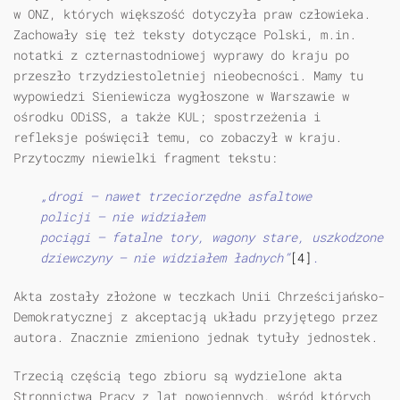
w ONZ, których większość dotyczyła praw człowieka.
Zachowały się też teksty dotyczące Polski, m.in.
notatki z czternastodniowej wyprawy do kraju po
przeszło trzydziestoletniej nieobecności. Mamy tu
wypowiedzi Sieniewicza wygłoszone w Warszawie w
ośrodku ODiSS, a także KUL; spostrzeżenia i
refleksje poświęcił temu, co zobaczył w kraju.
Przytoczmy niewielki fragment tekstu:
„drogi — nawet trzeciorzędne asfaltowe
policji — nie widziałem
pociągi — fatalne tory, wagony stare, uszkodzone
dziewczyny — nie widziałem ładnych”
[4]
.
Akta zostały złożone w teczkach Unii Chrześcijańsko-
Demokratycznej z akceptacją układu przyjętego przez
autora. Znacznie zmieniono jednak tytuły jednostek.
Trzecią częścią tego zbioru są wydzielone akta
Stronnictwa Pracy z lat powojennych, wśród których