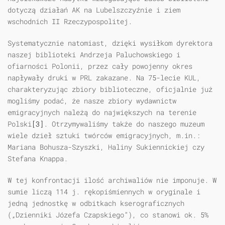
dotyczą działań AK na Lubelszczyźnie i ziem
wschodnich II Rzeczypospolitej.
Systematycznie natomiast, dzięki wysiłkom dyrektora
naszej biblioteki Andrzeja Paluchowskiego i
ofiarności Polonii, przez cały powojenny okres
napływały druki w PRL zakazane. Na 75-lecie KUL,
charakteryzując zbiory biblioteczne, oficjalnie już
mogliśmy podać, że nasze zbiory wydawnictw
emigracyjnych należą do największych na terenie
Polski
[3]
. Otrzymywaliśmy także do naszego muzeum
wiele dzieł sztuki twórców emigracyjnych, m.in.:
Mariana Bohusza-Szyszki, Haliny Sukiennickiej czy
Stefana Knappa.
W tej konfrontacji ilość archiwaliów nie imponuje. W
sumie liczą 114 j. rękopiśmiennych w oryginale i
jedną jednostkę w odbitkach kserograficznych
(„Dzienniki Józefa Czapskiego”), co stanowi ok. 5%