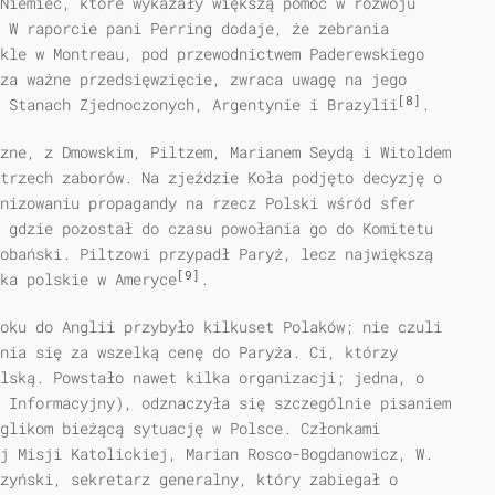
Niemiec, które wykazały większą pomoc w rozwoju
 W raporcie pani Perring dodaje, że zebrania
kle w Montreau, pod przewodnictwem Paderewskiego
za ważne przedsięwzięcie, zwraca uwagę na jego
[8]
 Stanach Zjednoczonych, Argentynie i Brazylii
.
zne, z Dmowskim, Piltzem, Marianem Seydą i Witoldem
trzech zaborów. Na zjeździe Koła podjęto decyzję o
nizowaniu propagandy na rzecz Polski wśród sfer
 gdzie pozostał do czasu powołania go do Komitetu
obański. Piltzowi przypadł Paryż, lecz największą
[9]
ka polskie w Ameryce
.
oku do Anglii przybyło kilkuset Polaków; nie czuli
nia się za wszelką cenę do Paryża. Ci, którzy
lską. Powstało nawet kilka organizacji; jedna, o
 Informacyjny), odznaczyła się szczególnie pisaniem
nglikom bieżącą sytuację w Polsce. Członkami
j Misji Katolickiej, Marian Rosco-Bogdanowicz, W.
zyński, sekretarz generalny, który zabiegał o