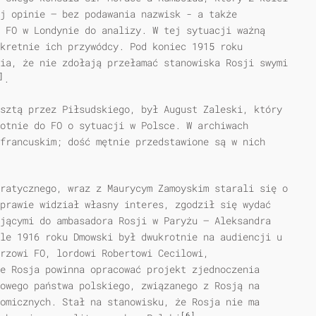
ej opinie – bez podawania nazwisk - a także
 FO w Londynie do analizy. W tej sytuacji ważną
nkretnie ich przywódcy. Pod koniec 1915 roku
ia, że nie zdołają przełamać stanowiska Rosji swymi
]
.
sztą przez Piłsudskiego, był August Zaleski, który
otnie do FO o sytuacji w Polsce. W archiwach
francuskim; dość mętnie przedstawione są w nich
ratycznego, wraz z Maurycym Zamoyskim starali się o
prawie widział własny interes, zgodził się wydać
jącymi do ambasadora Rosji w Paryżu — Aleksandra
le 1916 roku Dmowski był dwukrotnie na audiencji u
rzowi FO, lordowi Robertowi Cecilowi,
e Rosja powinna opracować projekt zjednoczenia
owego państwa polskiego, związanego z Rosją na
omicznych. Stał na stanowisku, że Rosja nie ma
[6]