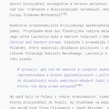
opinii brytyjskiej szczególnie w okresie paryskiej 
nad tzw. traktatem o mniejszościach narodowych, maj
[13]
Europy Środkowo-Wschodniej
.
Niektórzy przedstawiciele brytyjskiego społeczeństw
pomoc. Przykładem może być flandryjska rodzina mala
Jego córka Laurencja była w dobrych relacjach z Dm
Central and Eastern Europe
. Założyła i prowadziła
P
Polakom), który wspierali działacze polityczni i ar
członek Polskiego Komitetu Narodowego. Laurencja w 
roku pisała:
W sytuacji, gdy nie ma obecnie w Londynie żadne
reprezentowana w kolach dyplomatycznych i polit
do działalności wielu ambitnych młodych ludzi z
[14]
której nie mają prawa poruszać
.
Na ogół byli to Polacy z rodzin hrabiowskich, ziemi
którzy przyjeżdżali do Anglii, by studiować na popu
się wśród nich Tytus Filipowicz i Józef Retinger, o