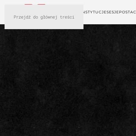
KONFERENCJA
INSTYTUCJE
SESJE
POSTAC
Przejdź do głównej treści