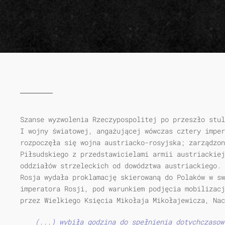
Szanse wyzwolenia Rzeczypospolitej po przeszło stul
I wojny światowej, angażującej wówczas cztery imper
rozpoczęła się wojna austriacko-rosyjska; zarządzon
Piłsudskiego z przedstawicielami armii austriackiej
oddziałów strzeleckich od dowództwa austriackiego. 
Rosja wydała proklamację skierowaną do Polaków w s
imperatora Rosji, pod warunkiem podjęcia mobilizacj
przez Wielkiego Księcia Mikołaja Mikołajewicza, Nac
(...) wybiła godzina do spełnienia dotychczasow