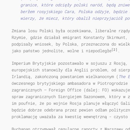
granice, które odcięły polski naród, będą zniwe
berłem rosyjskiego Cara, Polska odżyje, będzie 
wierzy, że miecz, który obalił nieprzyjaciół po
Zmiana losu Polski była oczekiwana, liberalne rządy
Rzymie, gdzie działał emigrant Konstanty Skirmunt, 
podpisały wniosek, by Polska, przeznaczona do wielk
[2]
jako państwo jednolite, wolne i niepodległe
.
Imperium Brytyjskie pozostawało w sojuszu z Rosją,
europejskich stanowiły dla Anglii problem, od sierp
Irlandią, zakończoną powstaniem wielkanocnym (
The E
ówczesnego brytyjskiego ambasadora w Piotrogrodzie 
zagranicznych — Foreign Office (dalej: FO) wskazuje
spraw zagranicznych Siergiejem Sazonowem, który w z
im poufnie, że po wojnie Rosja planuje włączyć Gali
będzie dobrze odebrana przez pewien odłam polityczn
proklamację uważała za kwestię wewnętrzną - czysto 
Buchanan otrzymywał regularne raporty z Warszawy od