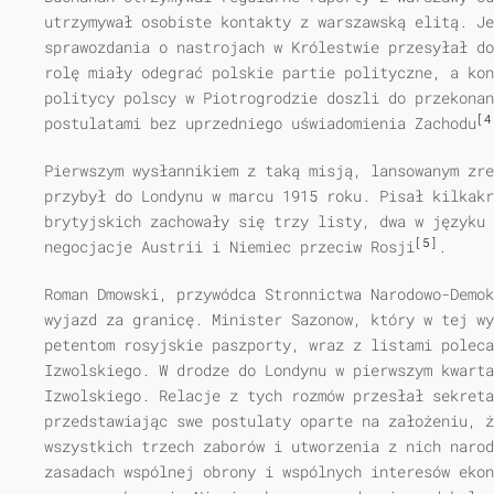
utrzymywał osobiste kontakty z warszawską elitą. J
sprawozdania o nastrojach w Królestwie przesyłał do
rolę miały odegrać polskie partie polityczne, a ko
politycy polscy w Piotrogrodzie doszli do przekonan
[4
postulatami bez uprzedniego uświadomienia Zachodu
Pierwszym wysłannikiem z taką misją, lansowanym zre
przybył do Londynu w marcu 1915 roku. Pisał kilkakr
brytyjskich zachowały się trzy listy, dwa w języku 
[5]
negocjacje Austrii i Niemiec przeciw Rosji
.
Roman Dmowski, przywódca Stronnictwa Narodowo-Demok
wyjazd za granicę. Minister Sazonow, który w tej wy
petentom rosyjskie paszporty, wraz z listami poleca
Izwolskiego. W drodze do Londynu w pierwszym kwarta
Izwolskiego. Relacje z tych rozmów przesłał sekreta
przedstawiając swe postulaty oparte na założeniu, ż
wszystkich trzech zaborów i utworzenia z nich narod
zasadach wspólnej obrony i wspólnych interesów ekon