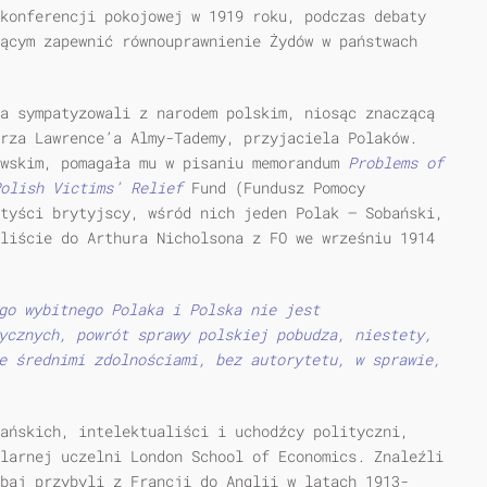
konferencji pokojowej w 1919 roku, podczas debaty
ącym zapewnić równouprawnienie Żydów w państwach
a sympatyzowali z narodem polskim, niosąc znaczącą
rza Lawrence’a Almy-Tademy, przyjaciela Polaków.
owskim, pomagała mu w pisaniu memorandum
Problems of
olish Victims’ Relief
Fund (Fundusz Pomocy
tyści brytyjscy, wśród nich jeden Polak — Sobański,
liście do Arthura Nicholsona z FO we wrześniu 1914
go wybitnego Polaka i Polska nie jest
ycznych, powrót sprawy polskiej pobudza, niestety,
e średnimi zdolnościami, bez autorytetu, w sprawie,
ańskich, intelektualiści i uchodźcy polityczni,
larnej uczelni London School of Economics. Znaleźli
baj przybyli z Francji do Anglii w latach 1913-