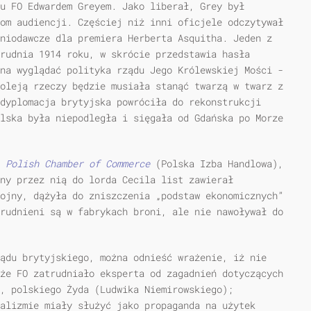
u FO Edwardem Greyem. Jako liberał, Grey był
om audiencji. Częściej niż inni oficjele odczytywał
niodawcze dla premiera Herberta Asquitha. Jeden z
rudnia 1914 roku, w skrócie przedstawia hasła
na wyglądać polityka rządu Jego Królewskiej Mości -
oleją rzeczy będzie musiała stanąć twarzą w twarz z
dyplomacja brytyjska powróciła do rekonstrukcji
lska była niepodległa i sięgała od Gdańska po Morze
a
Polish Chamber of Commerce
(Polska Izba Handlowa),
ny przez nią do lorda Cecila list zawierał
ojny, dążyła do zniszczenia „podstaw ekonomicznych”
rudnieni są w fabrykach broni, ale nie nawoływał do
ądu brytyjskiego, można odnieść wrażenie, iż nie
że FO zatrudniało eksperta od zagadnień dotyczących
a, polskiego Żyda (Ludwika Niemirowskiego);
alizmie miały służyć jako propaganda na użytek