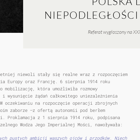
POLSKA 
NIEPODLEGŁOŚCI 
Referat wygłoszony na XXX
etniej niewoli stały się realne wraz z rozpoczęciem
ia Europy oraz Francję. 6 sierpnia 1914 roku
o mobilizację, która umożliwiła rozmowy
 i wysunięcie żądań całkowitego uniezależnienia
W oczekiwaniu na rozpoczęcie operacji zbrojnych
woim zaborze —z ofertą autonomii pod berłem
i. Proklamacja z 1 sierpnia 1914 roku, podpisana
zelnego Wodza Jego Imperialnej Mości, nawoływała:
ych pustych ambicji waszych ojców i przodków. Niech