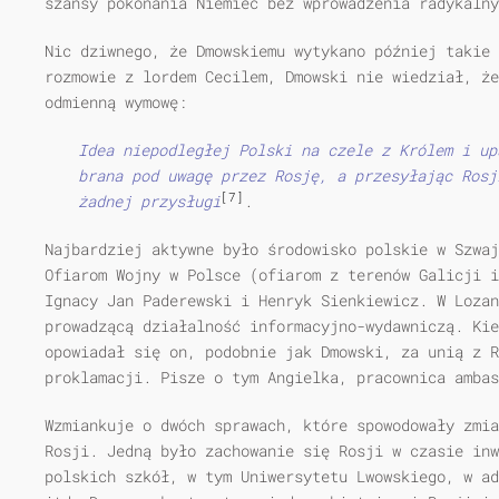
szansy pokonania Niemiec bez wprowadzenia radykalny
Nic dziwnego, że Dmowskiemu wytykano później takie
rozmowie z lordem Cecilem, Dmowski nie wiedział, że
odmienną wymowę:
Idea niepodległej Polski na czele z Królem i up
brana pod uwagę przez Rosję, a przesyłając Rosj
[7]
żadnej przysługi
.
Najbardziej aktywne było środowisko polskie w Szwaj
Ofiarom Wojny w Polsce (ofiarom z terenów Galicji i
Ignacy Jan Paderewski i Henryk Sienkiewicz. W Lozan
prowadzącą działalność informacyjno-wydawniczą. Kie
opowiadał się on, podobnie jak Dmowski, za unią z 
proklamacji. Pisze o tym Angielka, pracownica ambas
Wzmiankuje o dwóch sprawach, które spowodowały zmia
Rosji. Jedną było zachowanie się Rosji w czasie inw
polskich szkół, w tym Uniwersytetu Lwowskiego, w ad