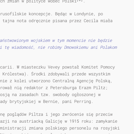
ch zmian w polityce wobec Polski
.
 rusofilskie koncepcje. Będąc w Londynie, po
 tajna nota odręcznie pisana przez Cecila miała
aństwowionym wojskiem w tym momencie nie będzie
i tę wiadomość, nie robimy Dmowskiemu ani Polakom
carii. W miasteczku Vevey powstał Komitet Pomocy
 Królestwa). Środki zdobywali przede wszystkim
nie z kolei utworzono Centralną Agencję Polską,
rował nią redaktor z Petersburga Erazm Piltz;
Rosją na zasadach tzw. swobody ogłoszonej w
ady brytyjskiej w Bernie, pani Perring.
nę poglądów Piltza i jego zwrócenie się przeciw
azji na austriacką Galicję w 1915 roku: zamykanie
ministracji zmiana polskiego personelu na rosyjski