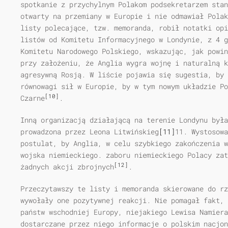
spotkanie z przychylnym Polakom podsekretarzem stan
otwarty na przemiany w Europie i nie odmawiał Polak
listy polecające, tzw. memoranda, robił notatki opi
listów od Komitetu Informacyjnego w Londynie, z 4 g
Komitetu Narodowego Polskiego, wskazując, jak powin
przy założeniu, że Anglia wygra wojnę i naturalną k
agresywną Rosją. W liście pojawia się sugestia, by 
równowagi sił w Europie, by w tym nowym układzie Po
[10]
Czarne
.
Inną organizacją działającą na terenie Londynu był
prowadzona przez Leona Litwińskieg
[11]
11. Wystosowa
postulat, by Anglia, w celu szybkiego zakończenia w
wojska niemieckiego. zaboru niemieckiego Polacy zat
[12]
żadnych akcji zbrojnych
.
Przeczytawszy te listy i memoranda skierowane do rz
wywołały one pozytywnej reakcji. Nie pomagał fakt, 
państw wschodniej Europy, niejakiego Lewisa Namier
dostarczane przez niego informacje o polskim nacjon