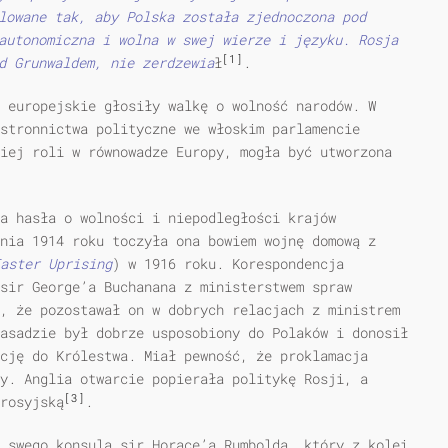
lowane tak, aby Polska została zjednoczona pod
autonomiczna i wolna w swej wierze i języku. Rosja
[1]
d Grunwaldem, nie zerdzewia
ł
.
 europejskie głosiły walkę o wolność narodów. W
stronnictwa polityczne we włoskim parlamencie
iej roli w równowadze Europy, mogła być utworzona
 a hasła o wolności i niepodległości krajów
nia 1914 roku toczyła ona bowiem wojnę domową z
aster Uprising
) w 1916 roku. Korespondencja
sir George’a Buchanana z ministerstwem spraw
, że pozostawał on w dobrych relacjach z ministrem
asadzie był dobrze usposobiony do Polaków i donosił
cję do Królestwa. Miał pewność, że proklamacja
y. Anglia otwarcie popierała politykę Rosji, a
[3]
rosyjską
.
 swego konsula sir Horace’a Rumbolda, który z kolei