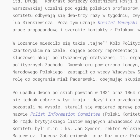
itd. Drugą - kontrast pomiędzy obietnicami Rosji i 
warszawskiej uczelni pod egidą polskich profesorów.
Komitetu odbywają się dwa-trzy razy w tygodniu, zwy
lub Sienkiewicza. Poza tym uznaje
Komitet Veveyski
pracę propagandową i szerokie kontakty z Polakami w
W Lozannie mieściło się także „tajne”“ Koło Polityc
Czartoryskim na czele, dające pozory reprezentacji 
kluczowej akcji polityczno-dyplomatycznej, tj. orga
politycznych Zachodu. Dmowskiemu powierzono Londyn,
Narodowego Polskiego; zastąpił go wtedy Władysław S
rolę do odegrania miał Paderewski, obejmując skupis
Po upadku dwóch polskich powstań w 1831 oraz 1864 r
się jednak dobrze w tym kraju i dążyli do przedosta
pozostali na wyspie, starali się wspierać sprawę po
nazwie
Polish Information Committee
(Polski Komitet
do rządu brytyjskiego listów mających uświadomić A
Komitetu byli m.in.: ks. Jan Symior, rektor Polskie
Majdewicz, Tadeusz Sobieniowski oraz Kazimierz Prós