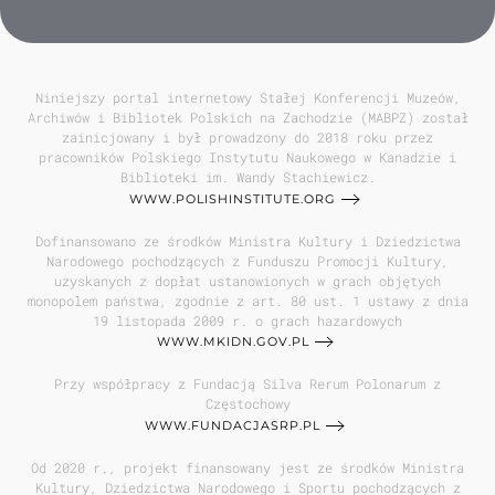
Niniejszy portal internetowy Stałej Konferencji Muzeów,
Archiwów i Bibliotek Polskich na Zachodzie (MABPZ) został
zainicjowany i był prowadzony do 2018 roku przez
pracowników Polskiego Instytutu Naukowego w Kanadzie i
Biblioteki im. Wandy Stachiewicz.
WWW.POLISHINSTITUTE.ORG
Dofinansowano ze środków Ministra Kultury i Dziedzictwa
Narodowego pochodzących z Funduszu Promocji Kultury,
uzyskanych z dopłat ustanowionych w grach objętych
monopolem państwa, zgodnie z art. 80 ust. 1 ustawy z dnia
19 listopada 2009 r. o grach hazardowych
WWW.MKIDN.GOV.PL
Przy współpracy z Fundacją Silva Rerum Polonarum z
Częstochowy
WWW.FUNDACJASRP.PL
Od 2020 r., projekt finansowany jest ze środków Ministra
Kultury, Dziedzictwa Narodowego i Sportu pochodzących z