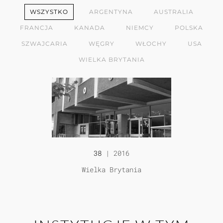
WSZYSTKO
ARGENTYNA
AUSTRALIA
FRANCJA
KANADA
NIEMCY
POLSKA
SZWAJCARIA
WĘGRY
WŁOCHY
USA
WIELKA BRYTANIA
38
| 2016
Wielka Brytania