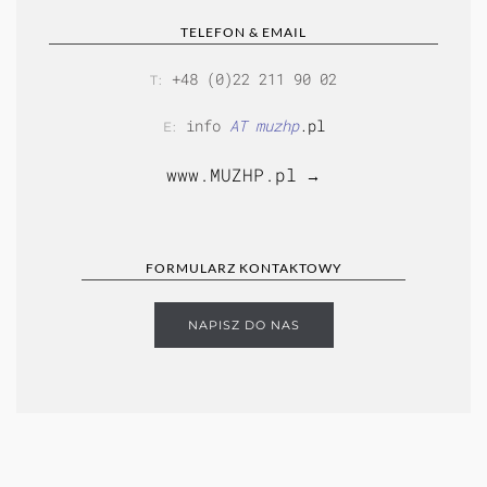
TELEFON & EMAIL
+48 (0)22 211 90 02
T:
info
AT muzhp
.pl
E:
www.MUZHP.pl
→
FORMULARZ KONTAKTOWY
NAPISZ DO NAS