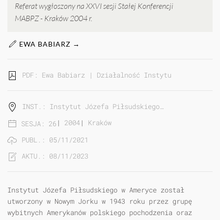
Referat wygłoszony na XXVI sesji Stałej Konferencji
MABPZ - Kraków 2004 r.
EWA BABIARZ →
PDF: Ewa Babiarz | Działalność Instytutu Józefa Pi
INST.: Instytut Józefa Piłsudskiego…
|
2004
|
Kraków
SESJA: 26
PUBL.: 05/11/2021
AKTU.: 08/11/2023
Instytut Józefa Piłsudskiego w Ameryce został
utworzony w Nowym Jorku w 1943 roku przez grupę
wybitnych Amerykanów polskiego pochodzenia oraz