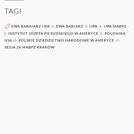
TAGI
EWA BABAIARZ IJPA
-|-
EWA BABIARZ
-|-
IJPA
-|-
IJPA MABPZ
-
|-
INSTYTUT JÓZEFA PIŁSUDSKIEGO W AMERYCE
-|-
POLONIKA
USA
-|-
POLSKIE DZIEDZICTWO NARODOWE W AMERYCE
-|-
SESJA 26 MABPZ KRAKÓW
WIĘCEJ O AUTORZE (AUTORACH)
0RAZ
POZOSTAŁE PUBLIKACJE TEGO AUTORA (ÓW)
EWA BABIARZ