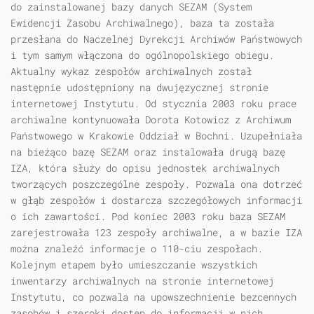
do zainstalowanej bazy danych SEZAM (System
Ewidencji Zasobu Archiwalnego), baza ta została
przesłana do Naczelnej Dyrekcji Archiwów Państwowych
i tym samym włączona do ogólnopolskiego obiegu.
Aktualny wykaz zespołów archiwalnych został
następnie udostępniony na dwujęzycznej stronie
internetowej Instytutu. Od stycznia 2003 roku prace
archiwalne kontynuowała Dorota Kotowicz z Archiwum
Państwowego w Krakowie Oddział w Bochni. Uzupełniała
na bieżąco bazę SEZAM oraz instalowała drugą bazę
IZA, która służy do opisu jednostek archiwalnych
tworzących poszczególne zespoły. Pozwala ona dotrzeć
w głąb zespołów i dostarcza szczegółowych informacji
o ich zawartości. Pod koniec 2003 roku baza SEZAM
zarejestrowała 123 zespoły archiwalne, a w bazie IZA
można znaleźć informacje o 110-ciu zespołach.
Kolejnym etapem było umieszczanie wszystkich
inwentarzy archiwalnych na stronie internetowej
Instytutu, co pozwala na upowszechnienie bezcennych
zasobów i szeroki dostęp do informacji w nich