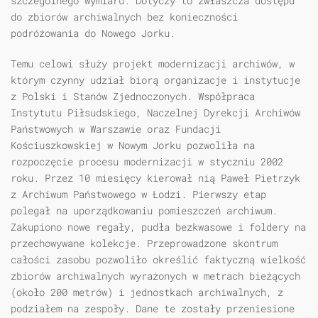
szczególnego wymiaru. Dotyczy to zwłaszcza dostępu
do zbiorów archiwalnych bez konieczności
podróżowania do Nowego Jorku.
Temu celowi służy projekt modernizacji archiwów, w
którym czynny udział biorą organizacje i instytucje
z Polski i Stanów Zjednoczonych. Współpraca
Instytutu Piłsudskiego, Naczelnej Dyrekcji Archiwów
Państwowych w Warszawie oraz Fundacji
Kościuszkowskiej w Nowym Jorku pozwoliła na
rozpoczęcie procesu modernizacji w styczniu 2002
roku. Przez 10 miesięcy kierował nią Paweł Pietrzyk
z Archiwum Państwowego w Łodzi. Pierwszy etap
polegał na uporządkowaniu pomieszczeń archiwum.
Zakupiono nowe regały, pudła bezkwasowe i foldery na
przechowywane kolekcje. Przeprowadzone skontrum
całości zasobu pozwoliło określić faktyczną wielkość
zbiorów archiwalnych wyrażonych w metrach bieżących
(około 200 metrów) i jednostkach archiwalnych, z
podziałem na zespoły. Dane te zostały przeniesione