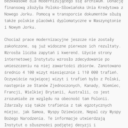
bezkwasowe dla modernizującego się archiwum. Donację
finansową złożyła Polsko-Słowiańska Unia Kredytowa z
Nowego Jorku. Pomocą w transporcie dokumentów służą
także polskie placówki dyplomatyczne w Waszyngtonie
i Nowym Jorku.
Chociaż prace modernizacyjne jeszcze nie zostały
zakończone, są już widoczne pierwsze ich rezultaty.
Wzrosła liczba zapytań i kwerend. Użycie strony
internetowej Instytutu wzrosło zdecydowanie po
umieszczeniu na niej zawartości zbiorów. Zanotowano
średnio 4 100 wizyt miesięcznie i 110 000 trafień.
Oczywiście najwięcej wizyt i trafień było z Polski,
następnie ze Stanów Zjednoczonych, Kanady, Niemiec,
Francji, Wielkiej Brytanii, Australii, co jest
zrozumiałe ze względu na obecność tam Polonii.
Zdarzały się także trafienia z tak egzotycznych
miejsc, jak Samoa, Wyspy Dziewicze, Nepal czy Wyspy
Bożego Narodzenia. Te informacje utwierdzają
Instytut o słuszności podjętej decyzji i