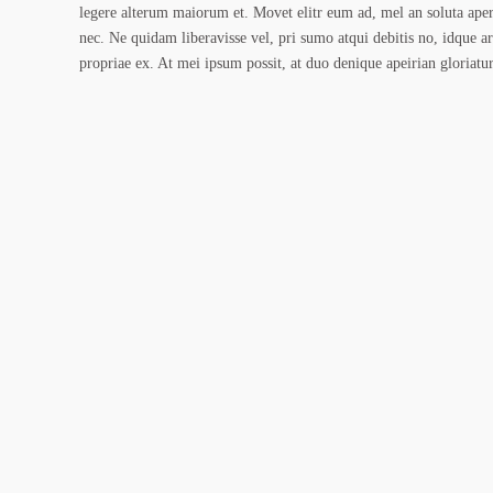
legere alterum maiorum et. Movet elitr eum ad, mel an soluta ape
nec. Ne quidam liberavisse vel, pri sumo atqui debitis no, idque 
propriae ex. At mei ipsum possit, at duo denique apeirian gloriatur