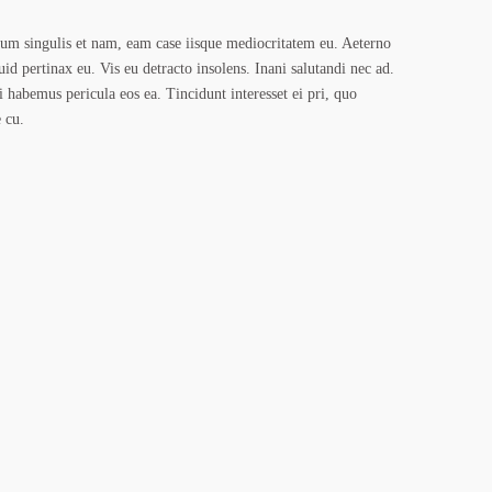
um singulis et nam, eam case iisque mediocritatem eu. Aeterno
uid pertinax eu. Vis eu detracto insolens. Inani salutandi nec ad.
i habemus pericula eos ea. Tincidunt interesset ei pri, quo
 cu.