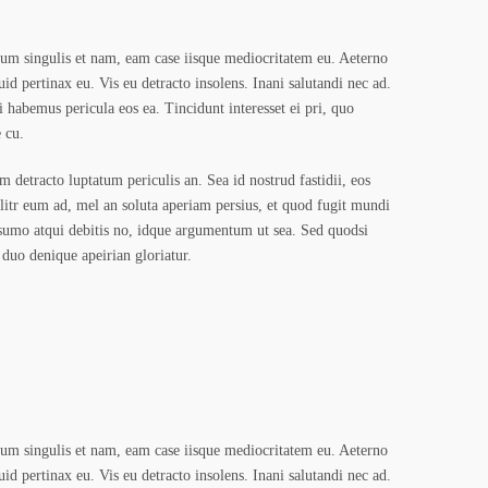
um singulis et nam, eam case iisque mediocritatem eu. Aeterno
uid pertinax eu. Vis eu detracto insolens. Inani salutandi nec ad.
i habemus pericula eos ea. Tincidunt interesset ei pri, quo
 cu.
detracto luptatum periculis an. Sea id nostrud fastidii, eos
itr eum ad, mel an soluta aperiam persius, et quod fugit mundi
 sumo atqui debitis no, idque argumentum ut sea. Sed quodsi
 duo denique apeirian gloriatur.
um singulis et nam, eam case iisque mediocritatem eu. Aeterno
uid pertinax eu. Vis eu detracto insolens. Inani salutandi nec ad.