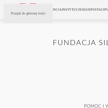
KONFERENCJA
INSTYTUCJE
SESJE
POSTACI
P
Przejdź do głównej treści
FUNDACJA S
POMOC I 