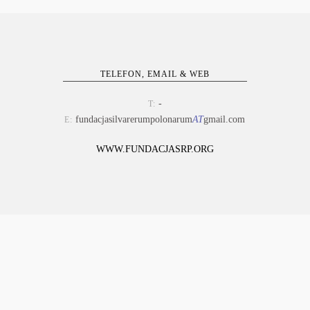
TELEFON, EMAIL & WEB
-
T:
fundacjasilvarerumpolonarum
AT
gmail.com
E:
WWW.FUNDACJASRP.ORG