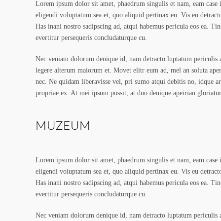
Lorem ipsum dolor sit amet, phaedrum singulis et nam, eam case 
eligendi voluptatum sea et, quo aliquid pertinax eu. Vis eu detracto
Has inani nostro sadipscing ad, atqui habemus pericula eos ea. Tinc
evertitur persequeris concludaturque cu.
Nec veniam dolorum denique id, nam detracto luptatum periculis an
legere alterum maiorum et. Movet elitr eum ad, mel an soluta ape
nec. Ne quidam liberavisse vel, pri sumo atqui debitis no, idque 
propriae ex. At mei ipsum possit, at duo denique apeirian gloriatur
MUZEUM
Lorem ipsum dolor sit amet, phaedrum singulis et nam, eam case 
eligendi voluptatum sea et, quo aliquid pertinax eu. Vis eu detracto
Has inani nostro sadipscing ad, atqui habemus pericula eos ea. Tinc
evertitur persequeris concludaturque cu.
Nec veniam dolorum denique id, nam detracto luptatum periculis an