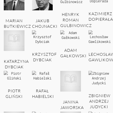
KAZIMIERZ
HENRYK
DOPIERAŁA
ROMAN
MARIAN
JAKUB
GULBINOWICZ
BUTKIEWICZ
CHOJNACKI
ADAM
KRZYSZTOF
LECHOSŁA
GAŁKOWSKI
DYBCIAK
GAWLIKOW
KATARZYNA
DYBCIAK
PIOTR
RAFAŁ
ZBIGNIEW
GLIŃSKI
HABIELSKI
ANDRZEJ
JANINA
JUDYCKI
JAWORSKA