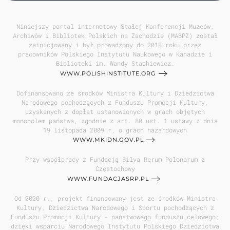
Niniejszy portal internetowy Stałej Konferencji Muzeów,
Archiwów i Bibliotek Polskich na Zachodzie (MABPZ) został
zainicjowany i był prowadzony do 2018 roku przez
pracowników Polskiego Instytutu Naukowego w Kanadzie i
Biblioteki im. Wandy Stachiewicz.
WWW.POLISHINSTITUTE.ORG
Dofinansowano ze środków Ministra Kultury i Dziedzictwa
Narodowego pochodzących z Funduszu Promocji Kultury,
uzyskanych z dopłat ustanowionych w grach objętych
monopolem państwa, zgodnie z art. 80 ust. 1 ustawy z dnia
19 listopada 2009 r. o grach hazardowych
WWW.MKIDN.GOV.PL
Przy współpracy z Fundacją Silva Rerum Polonarum z
Częstochowy
WWW.FUNDACJASRP.PL
Od 2020 r., projekt finansowany jest ze środków Ministra
Kultury, Dziedzictwa Narodowego i Sportu pochodzących z
Funduszu Promocji Kultury - państwowego funduszu celowego;
dzięki wsparciu Narodowego Instytutu Polskiego Dziedzictwa