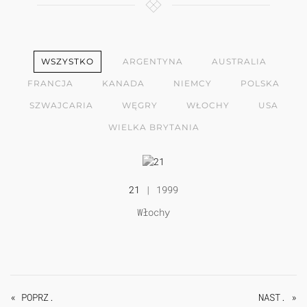
WSZYSTKO
ARGENTYNA
AUSTRALIA
FRANCJA
KANADA
NIEMCY
POLSKA
SZWAJCARIA
WĘGRY
WŁOCHY
USA
WIELKA BRYTANIA
21
| 1999
Włochy
« POPRZ.
NAST. »