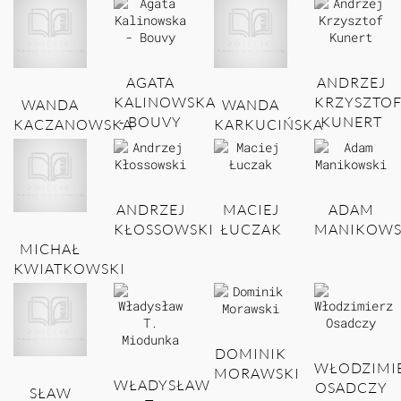
AGATA
ANDRZEJ
KALINOWSKA
KRZYSZTO
WANDA
WANDA
- BOUVY
KUNERT
KACZANOWSKA
KARKUCIŃSKA
ANDRZEJ
MACIEJ
ADAM
KŁOSSOWSKI
ŁUCZAK
MANIKOWS
MICHAŁ
KWIATKOWSKI
DOMINIK
WŁODZIMI
MORAWSKI
WŁADYSŁAW
OSADCZY
SŁAW