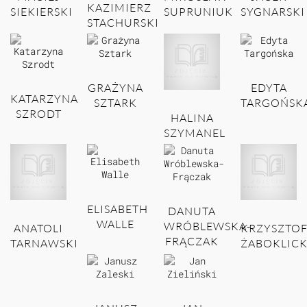
KAZIMIERZ
SIEKIERSKI
SUPRUNIUK
SYGNARSKI
STACHURSKI
GRAŻYNA
EDYTA
KATARZYNA
SZTARK
TARGOŃSK
SZRODT
HALINA
SZYMANEL
ELISABETH
DANUTA
WALLE
WRÓBLEWSKA-
ANATOLI
KRZYSZTO
FRĄCZAK
TARNAWSKI
ŻABOKLICK