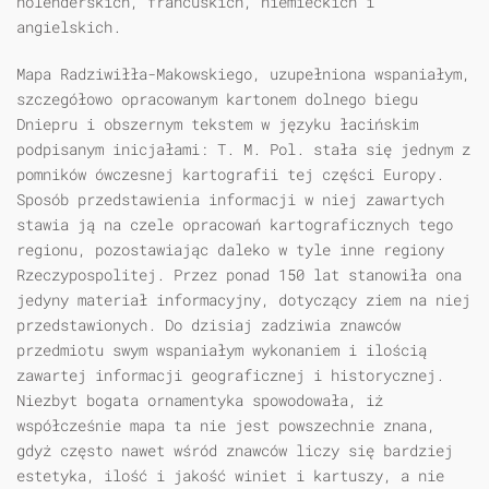
holenderskich, francuskich, niemieckich i
angielskich.
Mapa Radziwiłła-Makowskiego, uzupełniona wspaniałym,
szczegółowo opracowanym kartonem dolnego biegu
Dniepru i obszernym tekstem w języku łacińskim
podpisanym inicjałami: T. M. Pol. stała się jednym z
pomników ówczesnej kartografii tej części Europy.
Sposób przedstawienia informacji w niej zawartych
stawia ją na czele opracowań kartograficznych tego
regionu, pozostawiając daleko w tyle inne regiony
Rzeczypospolitej. Przez ponad 150 lat stanowiła ona
jedyny materiał informacyjny, dotyczący ziem na niej
przedstawionych. Do dzisiaj zadziwia znawców
przedmiotu swym wspaniałym wykonaniem i ilością
zawartej informacji geograficznej i historycznej.
Niezbyt bogata ornamentyka spowodowała, iż
współcześnie mapa ta nie jest powszechnie znana,
gdyż często nawet wśród znawców liczy się bardziej
estetyka, ilość i jakość winiet i kartuszy, a nie