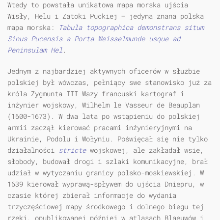
Wtedy to powstała unikatowa mapa morska ujścia
Wisły, Helu i Zatoki Puckiej — jedyna znana polska
mapa morska:
Tabula topographica demonstrans situm
Sinus Pucensis a Porta Weisselmunde usque ad
Peninsulam Hel
.
Jednym z najbardziej aktywnych oficerów w służbie
polskiej był wówczas, pełniący swe stanowisko już za
króla Zygmunta III Wazy francuski kartograf i
inżynier wojskowy, Wilhelm le Vasseur de Beauplan
(1600-1673). W dwa lata po wstąpieniu do polskiej
armii zaczął kierować pracami inżynieryjnymi na
Ukrainie, Podolu i Wołyniu. Poświęcał się nie tylko
działalności
stricte
wojskowej, ale zakładał wsie,
słobody, budował drogi i szlaki komunikacyjne, brał
udział w wytyczaniu granicy polsko-moskiewskiej. W
1639 kierował wyprawą-spływem do ujścia Dniepru, w
czasie której zbierał informacje do wydania
trzyczęściowej mapy środkowego i dolnego biegu tej
rzeki, opublikowanej później w atlasach Blaeuwów i