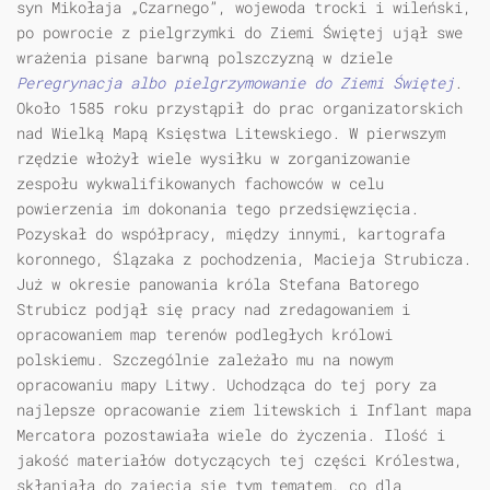
syn Mikołaja „Czarnego”, wojewoda trocki i wileński,
po powrocie z pielgrzymki do Ziemi Świętej ujął swe
wrażenia pisane barwną polszczyzną w dziele
Peregrynacja albo pielgrzymowanie do Ziemi Świętej
.
Około 1585 roku przystąpił do prac organizatorskich
nad Wielką Mapą Księstwa Litewskiego. W pierwszym
rzędzie włożył wiele wysiłku w zorganizowanie
zespołu wykwalifikowanych fachowców w celu
powierzenia im dokonania tego przedsięwzięcia.
Pozyskał do współpracy, między innymi, kartografa
koronnego, Ślązaka z pochodzenia, Macieja Strubicza.
Już w okresie panowania króla Stefana Batorego
Strubicz podjął się pracy nad zredagowaniem i
opracowaniem map terenów podległych królowi
polskiemu. Szczególnie zależało mu na nowym
opracowaniu mapy Litwy. Uchodząca do tej pory za
najlepsze opracowanie ziem litewskich i Inflant mapa
Mercatora pozostawiała wiele do życzenia. Ilość i
jakość materiałów dotyczących tej części Królestwa,
skłaniała do zajęcia się tym tematem, co dla