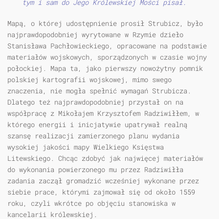
tym i sam do Jego Królewskiej Mości pisał.
Mapą, o której udostępnienie prosił Strubicz, było
najprawdopodobniej wyrytowane w Rzymie dzieło
Stanisława Pachłowieckiego, opracowane na podstawie
materiałów wojskowych, sporządzonych w czasie wojny
połockiej. Mapa ta, jako pierwszy nowożytny pomnik
polskiej kartografii wojskowej, mimo swego
znaczenia, nie mogła spełnić wymagań Strubicza.
Dlatego też najprawdopodobniej przystał on na
współpracę z Mikołajem Krzysztofem Radziwiłłem, w
którego energii i inicjatywie upatrywał realną
szansę realizacji zamierzonego planu wydania
wysokiej jakości mapy Wielkiego Księstwa
Litewskiego. Chcąc zdobyć jak najwięcej materiałów
do wykonania powierzonego mu przez Radziwiłła
zadania zaczął gromadzić wcześniej wykonane przez
siebie prace, którymi zajmował się od około 1559
roku, czyli wkrótce po objęciu stanowiska w
kancelarii królewskiej.