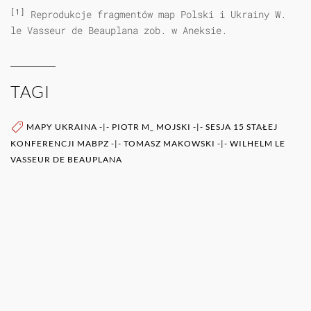
[1]
Reprodukcje fragmentów map Polski i Ukrainy W.
le Vasseur de Beauplana zob. w Aneksie.
TAGI
MAPY UKRAINA
-|-
PIOTR M_ MOJSKI
-|-
SESJA 15 STAŁEJ
KONFERENCJI MABPZ
-|-
TOMASZ MAKOWSKI
-|-
WILHELM LE
VASSEUR DE BEAUPLANA
WIĘCEJ O AUTORZE (AUTORACH)
0RAZ
POZOSTAŁE PUBLIKACJE TEGO AUTORA (ÓW)