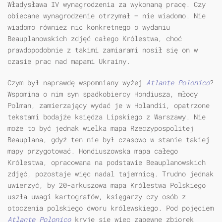
Władysława IV wynagrodzenia za wykonaną pracę. Czy
obiecane wynagrodzenie otrzymał — nie wiadomo. Nie
wiadomo również nic konkretnego o wydaniu
Beauplanowskich zdjęć całego Królestwa, choć
prawdopodobnie z takimi zamiarami nosił się on w
czasie prac nad mapami Ukrainy.
Czym był naprawdę wspomniany wyżej
Atlante Polonico
?
Wspomina o nim syn spadkobiercy Hondiusza, młody
Polman, zamierzający wydać je w Holandii, opatrzone
tekstami bodajże księdza Lipskiego z Warszawy. Nie
może to być jednak wielka mapa Rzeczypospolitej
Beauplana, gdyż ten nie był czasowo w stanie takiej
mapy przygotować. Hondiuszowska mapa całego
Królestwa, opracowana na podstawie Beauplanowskich
zdjęć, pozostaje więc nadal tajemnicą. Trudno jednak
uwierzyć, by 20-arkuszowa mapa Królestwa Polskiego
uszła uwagi kartografów, księgarzy czy osób z
otoczenia polskiego dworu królewskiego. Pod pojęciem
Atlante Polonico
kryje się więc zapewne zbiorek