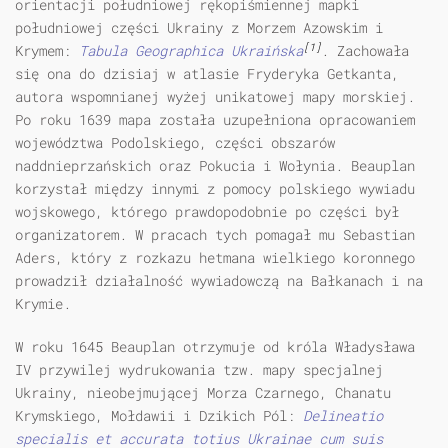
orientacji południowej rękopiśmiennej mapki
południowej części Ukrainy z Morzem Azowskim i
[1]
Krymem:
Tabula Geographica Ukraińska
. Zachowała
się ona do dzisiaj w atlasie Fryderyka Getkanta,
autora wspomnianej wyżej unikatowej mapy morskiej.
Po roku 1639 mapa została uzupełniona opracowaniem
województwa Podolskiego, części obszarów
naddnieprzańskich oraz Pokucia i Wołynia. Beauplan
korzystał między innymi z pomocy polskiego wywiadu
wojskowego, którego prawdopodobnie po części był
organizatorem. W pracach tych pomagał mu Sebastian
Aders, który z rozkazu hetmana wielkiego koronnego
prowadził działalność wywiadowczą na Bałkanach i na
Krymie.
W roku 1645 Beauplan otrzymuje od króla Władysława
IV przywilej wydrukowania tzw. mapy specjalnej
Ukrainy, nieobejmującej Morza Czarnego, Chanatu
Krymskiego, Mołdawii i Dzikich Pól:
Delineatio
specialis et accurata totius Ukrainae cum suis