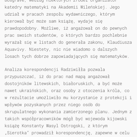
katedry matematyki na Akademii Wileńskiej. Jego
udział w pracach zespołu wydawniczego, którym
kierował być może sam książę, wydaje się
prawdopodobny. Możliwe, iż angażował on do pewnych
prac swoich studentów, o których bardzo pochlebnie
wyrażał się w listach do generała zakonu, Klaudiusza
Aquavivy. Niestety, nic nie wiadomo o dalszych
losach tych dobrze zapowiadających się matematyków.
Analiza korespondencji Radziwiłła pozwala
przypuszczać, iż do prac nad mapą angażował
dostojników litewskich, białoruskich, a być może
nawet ukraińskich, oraz osoby z otoczenia króla, co
w rezultacie umożliwiło mu korzystanie z protekcji i
wpływów pozyskanych przez niego osób do
skrupulatnego wykonania zamierzonego planu. Jednym z
takich współpracowników mógł być wojewoda kijowski
książę Konstanty Wasyl Ostrogski, z którym
„Sierotka” prowadził korespondencję, zapewne w celu