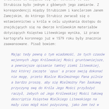
Strubicza było jednym z głównych jego zamiarów. Z
korespondencji między Strubiczem i kanclerzem Janem
Zamojskim, do którego Strubicz zwracał się o
wstawiennictwo u króla w celu uzyskania dostępu do
znajdujących się na dworze królewskim materiałów
dotyczących Księstwa Litewskiego wynika, iż prace
kartografa koronnego już w 1579 roku były znacznie
zaawansowane. Pisał bowiem:
Mając tedy pewną o tym wiadomość, że tych czasów
wojennych Jego Królewskiej Mości gruntowniejsze,
a pewniejsze opisanie tamtej ziemi litewskiej,
bez której zaczęte 'opus' a prace swoją dokonać
nie mogę, przeto Wielce Wielmożnego Pana pilnie
a bardzo proszę, aby się Wielmożny Pan łaskawą
przyczyną swą do Króla Jego Mości przyłożyć
raczył, żebych od Jego Królewskiej Mości takową
descriptia Xsięstwa Wielkiego Litewskiego na
mały czas mógł mieć pożyczoną, jako żem też w