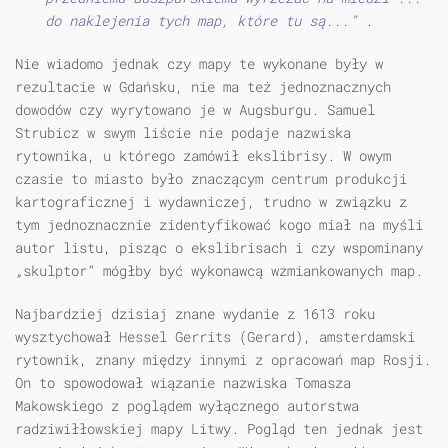
do naklejenia tych map, które tu są...”
.
Nie wiadomo jednak czy mapy te wykonane były w
rezultacie w Gdańsku, nie ma też jednoznacznych
dowodów czy wyrytowano je w Augsburgu. Samuel
Strubicz w swym liście nie podaje nazwiska
rytownika, u którego zamówił ekslibrisy. W owym
czasie to miasto było znaczącym centrum produkcji
kartograficznej i wydawniczej, trudno w związku z
tym jednoznacznie zidentyfikować kogo miał na myśli
autor listu, pisząc o ekslibrisach i czy wspominany
„skulptor” mógłby być wykonawcą wzmiankowanych map.
Najbardziej dzisiaj znane wydanie z 1613 roku
wysztychował Hessel Gerrits (Gerard), amsterdamski
rytownik, znany między innymi z opracowań map Rosji.
On to spowodował wiązanie nazwiska Tomasza
Makowskiego z poglądem wyłącznego autorstwa
radziwiłłowskiej mapy Litwy. Pogląd ten jednak jest