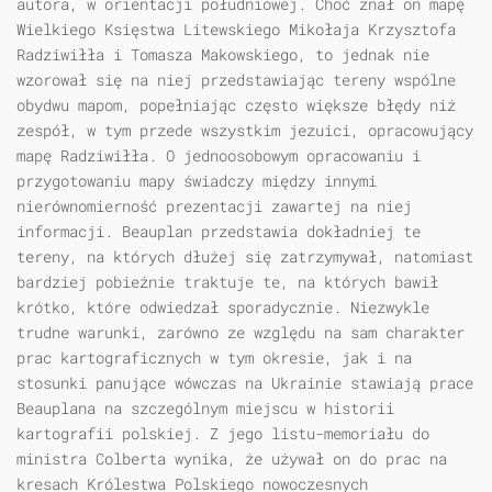
autora, w orientacji południowej. Choć znał on mapę
Wielkiego Księstwa Litewskiego Mikołaja Krzysztofa
Radziwiłła i Tomasza Makowskiego, to jednak nie
wzorował się na niej przedstawiając tereny wspólne
obydwu mapom, popełniając często większe błędy niż
zespół, w tym przede wszystkim jezuici, opracowujący
mapę Radziwiłła. O jednoosobowym opracowaniu i
przygotowaniu mapy świadczy między innymi
nierównomierność prezentacji zawartej na niej
informacji. Beauplan przedstawia dokładniej te
tereny, na których dłużej się zatrzymywał, natomiast
bardziej pobieżnie traktuje te, na których bawił
krótko, które odwiedzał sporadycznie. Niezwykle
trudne warunki, zarówno ze względu na sam charakter
prac kartograficznych w tym okresie, jak i na
stosunki panujące wówczas na Ukrainie stawiają prace
Beauplana na szczególnym miejscu w historii
kartografii polskiej. Z jego listu-memoriału do
ministra Colberta wynika, że używał on do prac na
kresach Królestwa Polskiego nowoczesnych