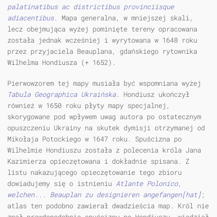
palatinatibus ac districtibus provinciisque
adiacentibus
. Mapa generalna, w mniejszej skali,
lecz obejmująca wyżej pominięte tereny opracowana
została jednak wcześniej i wyrytowana w 1648 roku
przez przyjaciela Beauplana, gdańskiego rytownika
Wilhelma Hondiusza (+ 1652).
Pierwowzorem tej mapy musiała być wspomniana wyżej
Tabula Geographica Ukraińska
. Hondiusz ukończył
również w 1650 roku płyty mapy specjalnej,
skorygowane pod wpływem uwag autora po ostatecznym
opuszczeniu Ukrainy na skutek dymisji otrzymanej od
Mikołaja Potockiego w 1647 roku. Spuścizna po
Wilhelmie Hondiuszu została z polecenia króla Jana
Kazimierza opieczętowana i dokładnie spisana. Z
listu nakazującego opieczętowanie tego zbioru
dowiadujemy się o istnieniu
Atlante Polonico,
welchen... Beauplan zu designieren angefangen[hat]
;
atlas ten podobno zawierał dwadzieścia map. Król nie
znał prawdopodobnie spuścizny po Hondiuszu, wiedział