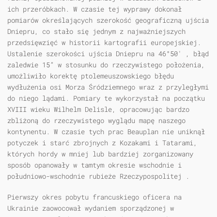
ich przeróbkach. W czasie tej wyprawy dokonał
pomiarów określających szerokość geograficzną ujścia
Dniepru, co stało się jednym z najważniejszych
przedsięwzięć w historii kartografii europejskiej.
Ustalenie szerokości ujścia Dniepru na 46°50' , błąd
zaledwie 15” w stosunku do rzeczywistego położenia,
umożliwiło korektę ptolemeuszowskiego błędu
wydłużenia osi Morza Śródziemnego wraz z przyległymi
do niego lądami. Pomiary te wykorzystał na początku
XVIII wieku Wilhelm Delisle, opracowując bardzo
zbliżoną do rzeczywistego wyglądu mapę naszego
kontynentu. W czasie tych prac Beauplan nie uniknął
potyczek i starć zbrojnych z Kozakami i Tatarami,
których hordy w mniej lub bardziej zorganizowany
sposób opanowały w tamtym okresie wschodnie i
południowo-wschodnie rubieże Rzeczypospolitej .
Pierwszy okres pobytu francuskiego oficera na
Ukrainie zaowocował wydaniem sporządzonej w