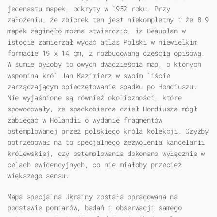
jedenastu mapek, odkryty w 1952 roku. Przy
założeniu, że zbiorek ten jest niekompletny i że 8-9
mapek zaginęło można stwierdzić, iż Beauplan w
istocie zamierzał wydać atlas Polski w niewielkim
formacie 19 x 14 cm, z rozbudowaną częścią opisową.
W sumie byłoby to owych dwadzieścia map, o których
wspomina król Jan Kazimierz w swoim liście
zarządzającym opieczętowanie spadku po Hondiuszu.
Nie wyjaśnione są również okoliczności, które
spowodowały, że spadkobierca dzieł Hondiusza mógł
zabiegać w Holandii o wydanie fragmentów
ostemplowanej przez polskiego króla kolekcji. Czyżby
potrzebował na to specjalnego zezwolenia kancelarii
królewskiej, czy ostemplowania dokonano wyłącznie w
celach ewidencyjnych, co nie miałoby przecież
większego sensu.
Mapa specjalna Ukrainy została opracowana na
podstawie pomiarów, badań i obserwacji samego