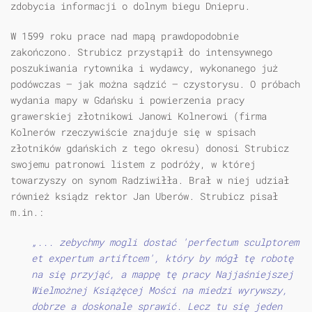
zdobycia informacji o dolnym biegu Dniepru.
W 1599 roku prace nad mapą prawdopodobnie
zakończono. Strubicz przystąpił do intensywnego
poszukiwania rytownika i wydawcy, wykonanego już
podówczas — jak można sądzić — czystorysu. O próbach
wydania mapy w Gdańsku i powierzenia pracy
grawerskiej złotnikowi Janowi Kolnerowi (firma
Kolnerów rzeczywiście znajduje się w spisach
złotników gdańskich z tego okresu) donosi Strubicz
swojemu patronowi listem z podróży, w której
towarzyszy on synom Radziwiłła. Brał w niej udział
również ksiądz rektor Jan Uberów. Strubicz pisał
m.in.:
„... zebychmy mogli dostać 'perfectum sculptorem
et expertum artiftcem', który by mógł tę robotę
na się przyjąć, a mappę tę pracy Najjaśniejszej
Wielmożnej Książęcej Mości na miedzi wyrywszy,
dobrze a doskonale sprawić. Lecz tu się jeden