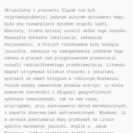
Skrupulatny i pracowity Ślązak nie był
najprawdopodobniej jedynym autorem opisywanej mapy,
była ona niewątpliwie dziełem zespołu ludzi.
Niestety, trudno dzisiaj ustalić skład tego zespołu.
Niezwykle dokładna lokalizacja, zwłaszcza
miejscowości, w których rozlokowane były kolegia
jezuickie, wskazuje na zaangażowanie członków tego
zakonu w pracach nad przygotowaniem prezentacji
osiedli radziwiłłowskiego przedsięwzięcia. Litewski
magnat utrzymywał bliskie stosunki z jezuitami,
wystawił im nawet kolegium w rodzinnym Nieświeżu.
Poziom wiedzy zakonników pozwala wierzyć, iż wiele
pomiarów szerokości i długości geograficznych
wykonano nowoczesnymi, jak na owe czasy,
przyrządami, przy zastosowaniu metod matematycznych,
i poparto obserwacjami astronomicznymi. Wiadomo, iż
w okresie powstawania mapy przebywał na Litwie
wybitny matematyk jezuicki, Anglik o. Jakub
Bosgrave, według niektórych źródeł organizator