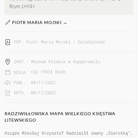
Rzym 1993 r.
PIOTR MARIA MOJSKI →
PDF: Piotr Maria Mojski | Działalność Tomasza Mako
INST.: Muzeum Polskie w Rapperswilu
|
1993
|
Rzym
SESJA: 15
PUBL.: 04/11/2022
AKTU.: 08/11/2023
RADZIWIŁŁOWSKA MAPA WIELKIEGO KSIĘSTWA
LITEWSKIEGO
Książe Mikołaj Krzysztof Radziwiłł zwany „Sierotką”,