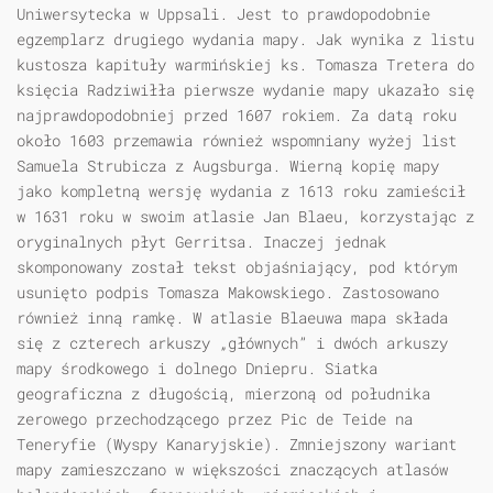
Uniwersytecka w Uppsali. Jest to prawdopodobnie
egzemplarz drugiego wydania mapy. Jak wynika z listu
kustosza kapituły warmińskiej ks. Tomasza Tretera do
księcia Radziwiłła pierwsze wydanie mapy ukazało się
najprawdopodobniej przed 1607 rokiem. Za datą roku
około 1603 przemawia również wspomniany wyżej list
Samuela Strubicza z Augsburga. Wierną kopię mapy
jako kompletną wersję wydania z 1613 roku zamieścił
w 1631 roku w swoim atlasie Jan Blaeu, korzystając z
oryginalnych płyt Gerritsa. Inaczej jednak
skomponowany został tekst objaśniający, pod którym
usunięto podpis Tomasza Makowskiego. Zastosowano
również inną ramkę. W atlasie Blaeuwa mapa składa
się z czterech arkuszy „głównych” i dwóch arkuszy
mapy środkowego i dolnego Dniepru. Siatka
geograficzna z długością, mierzoną od południka
zerowego przechodzącego przez Pic de Teide na
Teneryfie (Wyspy Kanaryjskie). Zmniejszony wariant
mapy zamieszczano w większości znaczących atlasów