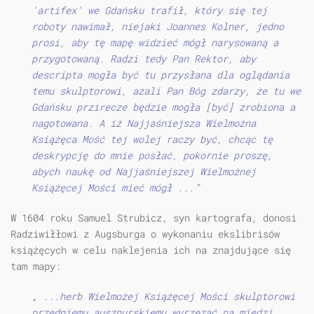
'artifex' we Gdańsku trafił, który się tej
roboty nawimał, niejaki Joannes Kolner, jedno
prosi, aby tę mapę widzieć mógł narysowaną a
przygotowaną. Radzi tedy Pan Rektor, aby
descripta mogła być tu przysłana dla oglądania
temu skulptorowi, azali Pan Bóg zdarzy, że tu we
Gdańsku przirecze będzie mogła [być] zrobiona a
nagotowana. A iż Najjaśniejsza Wielmożna
Książęca Mość tej wolej raczy być, chcąc tę
deskrypcję do mnie posłać, pokornie proszę,
abych naukę od Najjaśniejszej Wielmożnej
Książęcej Mości mieć mógł ...”
W 1604 roku Samuel Strubicz, syn kartografa, donosi
Radziwiłłowi z Augsburga o wykonaniu ekslibrisów
książęcych w celu naklejenia ich na znajdujące się
tam mapy:
„ ...herb Wielmożej Książęcej Mości skulptorowi
przedniemu auszpurskiemu wyrzezać na miedzi ...