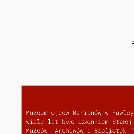
Muzeum Ojców Marianów w Fawley
wiele lat było członkiem Stałej
Muzeów, Archiwów i Bibliotek P