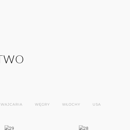
CTWO
ZWAJCARIA
WĘGRY
WŁOCHY
USA