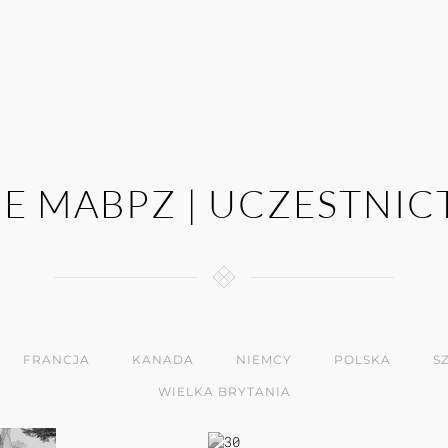
JE MABPZ | UCZESTNI
FRANCJA
KANADA
NIEMCY
POLSKA
S
WIELKA BRYTANIA