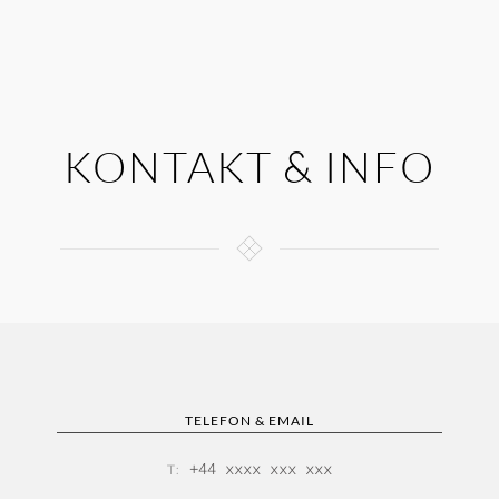
KONTAKT & INFO
TELEFON & EMAIL
+44 xxxx xxx xxx
T: