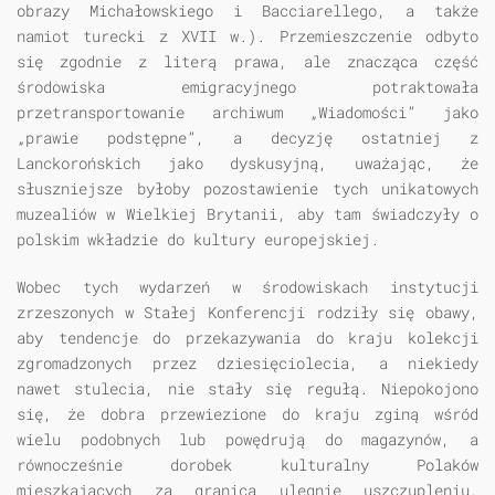
obrazy Michałowskiego i Bacciarellego, a także
namiot turecki z XVII w.). Przemieszczenie odbyto
się zgodnie z literą prawa, ale znacząca część
środowiska emigracyjnego potraktowała
przetransportowanie archiwum „Wiadomości” jako
„prawie podstępne”, a decyzję ostatniej z
Lanckorońskich jako dyskusyjną, uważając, że
słuszniejsze byłoby pozostawienie tych unikatowych
muzealiów w Wielkiej Brytanii, aby tam świadczyły o
polskim wkładzie do kultury europejskiej.
Wobec tych wydarzeń w środowiskach instytucji
zrzeszonych w Stałej Konferencji rodziły się obawy,
aby tendencje do przekazywania do kraju kolekcji
zgromadzonych przez dziesięciolecia, a niekiedy
nawet stulecia, nie stały się regułą. Niepokojono
się, że dobra przewiezione do kraju zginą wśród
wielu podobnych lub powędrują do magazynów, a
równocześnie dorobek kulturalny Polaków
mieszkających za granicą ulegnie uszczupleniu,