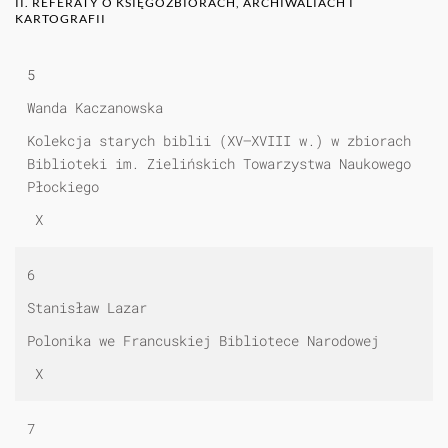
II. REFERATY O KSIĘGOZBIORACH, ARCHIWALIACH I
KARTOGRAFII
5
Wanda Kaczanowska
Kolekcja starych biblii (XV—XVIII w.) w zbiorach
Biblioteki im. Zielińskich Towarzystwa Naukowego
Płockiego
X
6
Stanisław Lazar
Polonika we Francuskiej Bibliotece Narodowej
X
7