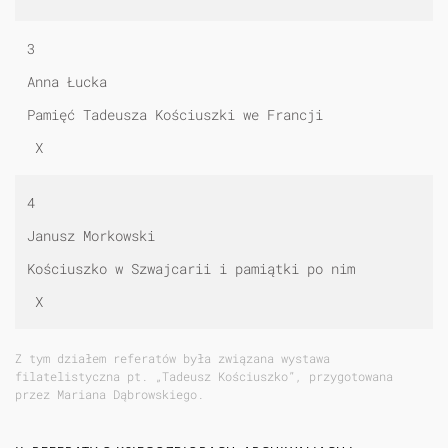
3
Anna Łucka
Pamięć Tadeusza Kościuszki we Francji
X
4
Janusz Morkowski
Kościuszko w Szwajcarii i pamiątki po nim
X
Z tym działem referatów była związana wystawa
filatelistyczna pt. „Tadeusz Kościuszko”, przygotowana
przez Mariana Dąbrowskiego.