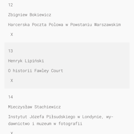
12
Zbigniew Bokiewicz
Harcerska Poczta Polowa w Powstaniu War­szawskim
X
13
Henryk Lipiński
O historii Fawley Court
X
14
Mieczysław Stachiewicz
Instytut Józefa Piłsudskiego w Londynie, wy­
dawnictwo i muzeum w fotografii
X