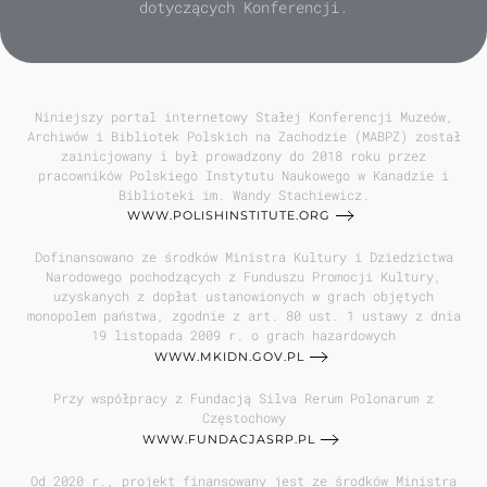
dotyczących Konferencji.
Niniejszy portal internetowy Stałej Konferencji Muzeów,
Archiwów i Bibliotek Polskich na Zachodzie (MABPZ) został
zainicjowany i był prowadzony do 2018 roku przez
pracowników Polskiego Instytutu Naukowego w Kanadzie i
Biblioteki im. Wandy Stachiewicz.
WWW.POLISHINSTITUTE.ORG
Dofinansowano ze środków Ministra Kultury i Dziedzictwa
Narodowego pochodzących z Funduszu Promocji Kultury,
uzyskanych z dopłat ustanowionych w grach objętych
monopolem państwa, zgodnie z art. 80 ust. 1 ustawy z dnia
19 listopada 2009 r. o grach hazardowych
WWW.MKIDN.GOV.PL
Przy współpracy z Fundacją Silva Rerum Polonarum z
Częstochowy
WWW.FUNDACJASRP.PL
Od 2020 r., projekt finansowany jest ze środków Ministra