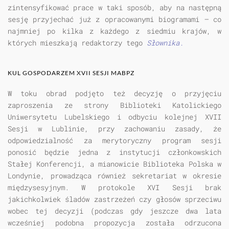
zintensyfikować prace w taki sposób, aby na następną
sesję przyjechać już z opracowanymi biogramami — co
najmniej po kilka z każdego z siedmiu krajów, w
których mieszkają redaktorzy tego
Słownika.
KUL GOSPODARZEM XVII SESJI MABPZ
W toku obrad podjęto też decyzję o przyjęciu
zaproszenia ze strony Biblioteki Katolickiego
Uniwersytetu Lubelskiego i odbyciu kolejnej XVII
Sesji w Lublinie, przy zachowaniu zasady, że
odpowiedzialność za merytoryczny program sesji
ponosić będzie jedna z instytucji członkowskich
Stałej Konferencji, a mianowicie Biblioteka Polska w
Londynie, prowadząca również sekretariat w okresie
międzysesyjnym. W protokole XVI Sesji brak
jakichkolwiek śladów zastrzeżeń czy głosów sprzeciwu
wobec tej decyzji (podczas gdy jeszcze dwa lata
wcześniej podobna propozycja została odrzucona