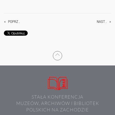
« POPRZ.
NAST. »
STAŁA KONFERENCJA
MUZEÓW, ARCHIWÓW I BIBLIOTEK
POLSKICH NA ZACHODZIE