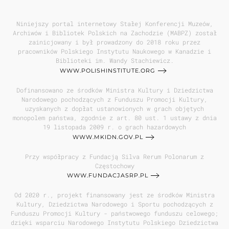
Niniejszy portal internetowy Stałej Konferencji Muzeów,
Archiwów i Bibliotek Polskich na Zachodzie (MABPZ) został
zainicjowany i był prowadzony do 2018 roku przez
pracowników Polskiego Instytutu Naukowego w Kanadzie i
Biblioteki im. Wandy Stachiewicz.
WWW.POLISHINSTITUTE.ORG
Dofinansowano ze środków Ministra Kultury i Dziedzictwa
Narodowego pochodzących z Funduszu Promocji Kultury,
uzyskanych z dopłat ustanowionych w grach objętych
monopolem państwa, zgodnie z art. 80 ust. 1 ustawy z dnia
19 listopada 2009 r. o grach hazardowych
WWW.MKIDN.GOV.PL
Przy współpracy z Fundacją Silva Rerum Polonarum z
Częstochowy
WWW.FUNDACJASRP.PL
Od 2020 r., projekt finansowany jest ze środków Ministra
Kultury, Dziedzictwa Narodowego i Sportu pochodzących z
Funduszu Promocji Kultury - państwowego funduszu celowego;
dzięki wsparciu Narodowego Instytutu Polskiego Dziedzictwa