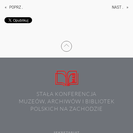
« POPRZ.
NAST. »
STAŁA KONFERENCJA
MUZEÓW, ARCHIWÓW I BIBLIOTEK
POLSKICH NA ZACHODZIE
SEKRETARIAT