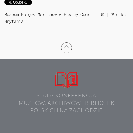
Muzeum Księży Marianów w Fawley Court
|
UK
|
Wielka
Brytania
STAŁA KONFERENCJA
MUZEÓW, ARCHIWÓW I BIBLIOTEK
POLSKICH NA ZACHODZIE