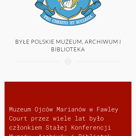
BYŁE POLSKIE MUZEUM, ARCHIWUM I
BIBLIOTEKA
Muzeum Ojców Marianów w Fawley
Court przez wiele lat było
członkiem Stałej Konferencji