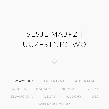
SESJE MABPZ |
UCZESTNICTWO
WSZYSTKO
ARGENTYNA
AUSTRALIA
FRANCJA
KANADA
NIEMCY
POLSKA
SZWAJCARIA
WĘGRY
WŁOCHY
USA
WIELKA BRYTANIA