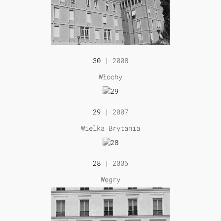
30
| 2008
Włochy
29
| 2007
Wielka Brytania
28
| 2006
Węgry