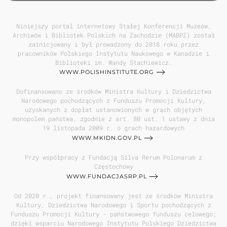
Niniejszy portal internetowy Stałej Konferencji Muzeów,
Archiwów i Bibliotek Polskich na Zachodzie (MABPZ) został
zainicjowany i był prowadzony do 2018 roku przez
pracowników Polskiego Instytutu Naukowego w Kanadzie i
Biblioteki im. Wandy Stachiewicz.
WWW.POLISHINSTITUTE.ORG
Dofinansowano ze środków Ministra Kultury i Dziedzictwa
Narodowego pochodzących z Funduszu Promocji Kultury,
uzyskanych z dopłat ustanowionych w grach objętych
monopolem państwa, zgodnie z art. 80 ust. 1 ustawy z dnia
19 listopada 2009 r. o grach hazardowych
WWW.MKIDN.GOV.PL
Przy współpracy z Fundacją Silva Rerum Polonarum z
Częstochowy
WWW.FUNDACJASRP.PL
Od 2020 r., projekt finansowany jest ze środków Ministra
Kultury, Dziedzictwa Narodowego i Sportu pochodzących z
Funduszu Promocji Kultury - państwowego funduszu celowego;
dzięki wsparciu Narodowego Instytutu Polskiego Dziedzictwa