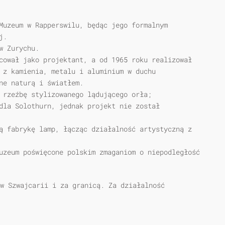
Muzeum w Rapperswilu, będąc jego formalnym
j.
w Zurychu.
cował jako projektant, a od 1965 roku realizował
 z kamienia, metalu i aluminium w duchu
ne naturą i światłem.
 rzeźbę stylizowanego lądującego orła;
dla Solothurn, jednak projekt nie został
ą fabrykę lamp, łącząc działalność artystyczną z
uzeum poświęcone polskim zmaganiom o niepodległość
w Szwajcarii i za granicą. Za działalność