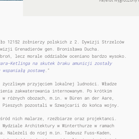
zło 12152 żołnierzy polskich z
2. Dywizji Strzelców
wizji Grenadierów gen. Bronisława Ducha.
broń, lecz morale oddziałów oceniano bardzo wysoko.
ara-Ketlinga na skutek braku amunicji zostały
 wspaniałą postawę
.”
 życzliwym przyjęciem lokalnej ludności. Władze
ienia zakwaterowania internowanym. Po krótkim
 w różnych obozach, m.in. w Büren an der Aare,
 Pieszych pozostali w Szwajcarii do końca wojny.
śród nich malarze, rzeźbiarze oraz projektanci.
 Wydziale Architektury w Winterthurze w ramach
a. Należeli do niej m.in. Tadeusz Fuss-Kaden,