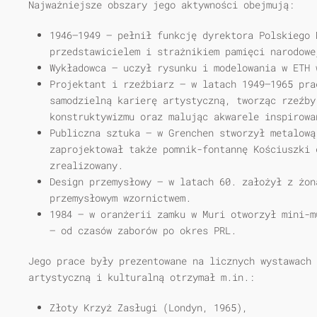
Najważniejsze obszary jego aktywności obejmują:
1946–1949
– pełnił funkcję dyrektora Polskiego 
przedstawicielem i strażnikiem pamięci narodowe
Wykładowca
– uczył rysunku i modelowania w ETH 
Projektant i rzeźbiarz
– w latach 1949–1965 pra
samodzielną karierę artystyczną, tworząc rzeźby
konstruktywizmu oraz malując akwarele inspirowa
Publiczna sztuka
– w Grenchen stworzył metalową
zaprojektował także pomnik-fontannę Kościuszki 
zrealizowany.
Design przemysłowy
– w latach 60. założył z żon
przemysłowym wzornictwem.
1984
– w oranżerii zamku w Muri otworzył mini-m
– od czasów zaborów po okres PRL.
Jego prace były prezentowane na licznych wystawach 
artystyczną i kulturalną otrzymał m.in.:
Złoty Krzyż Zasługi (Londyn, 1965),