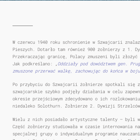
W czerwcu 1940 roku schronienie w Szwajcarii znala
Pieszych
. Dotarło tam również 900 żołnierzy z 1. Dy
Przekraczając granicę, Polacy zmuszeni byli złożyć 
Jak podkreślano: „
Oddziały pod dowództwem gen. Prug
zmuszone przerwać walkę, zachowując do końca w boju
Po przybyciu do Szwajcarii żołnierze spotkali się z
szwajcarskie szybko podjęły działania w celu zapewn
okresie przejściowym zdecydowano o ich rozlokowaniu
niedaleko Solothurn. Żołnierze 2. Dywizji Strzelców
Wielu z nich posiadało artystyczne talenty — byli w
Część żołnierzy studiowała w czasie internowania na
specjalnej grupy o indywidualnym programie nauczani