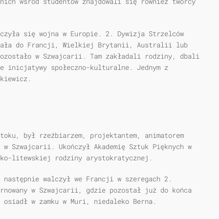
nich wśród studentów znajdowali się również twórcy
czyła się wojna w Europie. 2. Dywizja Strzelców
ała do Francji, Wielkiej Brytanii, Australii lub
ozostało w Szwajcarii. Tam zakładali rodziny, dbali
ne inicjatywy społeczno-kulturalne. Jednym z
kiewicz.
toku, był rzeźbiarzem, projektantem, animatorem
 w Szwajcarii. Ukończył Akademię Sztuk Pięknych w
ko-litewskiej rodziny arystokratycznej.
 następnie walczył we Francji w szeregach 2.
rnowany w Szwajcarii, gdzie pozostał już do końca
 osiadł w zamku w Muri, niedaleko Berna.