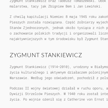
Zygmunt Stankiewicz oraz Tadeusz Tomaszewski. Obok 
malarstwa, tacy jak Zbigniew Bem i Jan Lewiński.
Z chwilą kapitulacji Niemiec 8 maja 1945 roku zakoń
Pieszych została rozwiązana. Część żołnierzy wyjech
Stanów Zjednoczonych, jednak około tysiąca z nich p
o zachowanie polskich tradycji i organizowali licz
najaktywniejszych w tym środowisku był Zygmunt Stan
ZYGMUNT STANKIEWICZ
Zygmunt Stankiewicz (1914–2010), urodzony w Białyms
życia kulturalnego i aktywnym działaczem polonijnym
Warszawie. Według jego oświadczeń, pochodził z pols
Podczas II wojny światowej działał w ruchu oporu, a
Dywizji Strzelców Pieszych. W 1940 roku został inte
życia. Po wojnie ożenił się z Catherine von Ernst i