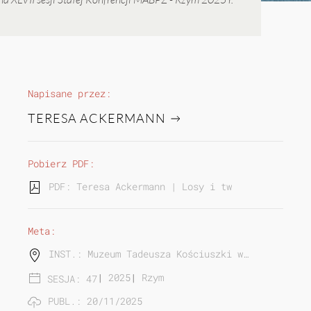
Napisane przez:
TERESA ACKERMANN
Pobierz PDF:
PDF: Teresa Ackermann | Losy i twórczość żołnie
Meta:
INST.: Muzeum Tadeusza Kościuszki w…
|
2025
|
Rzym
SESJA: 47
PUBL.: 20/11/2025