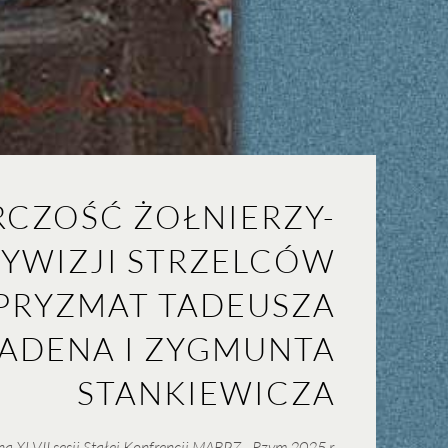
RCZOŚĆ ŻOŁNIERZY-
DYWIZJI STRZELCÓW
 PRYZMAT TADEUSZA
KADENA I ZYGMUNTA
STANKIEWICZA
na XLVII sesji Stałej Konfrencji MABPZ - Rzym 2025 r.