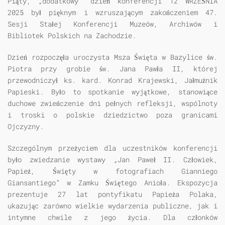
Piąty, „dodatkowy” dzień konferencji
12 WRZEŚNIA
2025
był pięknym i wzruszającym zakończeniem 47.
Sesji Stałej Konferencji Muzeów, Archiwów i
Bibliotek Polskich na Zachodzie.
Dzień rozpoczęła uroczysta Msza Święta w Bazylice św.
Piotra przy grobie św. Jana Pawła II, której
przewodniczył ks. kard. Konrad Krajewski, Jałmużnik
Papieski. Było to spotkanie wyjątkowe, stanowiące
duchowe zwieńczenie dni pełnych refleksji, wspólnoty
i troski o polskie dziedzictwo poza granicami
Ojczyzny.
Szczególnym przeżyciem dla uczestników konferencji
było zwiedzanie wystawy „Jan Paweł II. Człowiek,
Papież, Święty w fotografiach Gianniego
Giansantiego” w Zamku Świętego Anioła. Ekspozycja
prezentuje 27 lat pontyfikatu Papieża Polaka,
ukazując zarówno wielkie wydarzenia publiczne, jak i
intymne chwile z jego życia. Dla członków