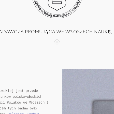
DAWCZA PROMUJĄCA WE WŁOSZECH NAUKĘ, K
owskiej jest przede
sunków polsko-włoskich
ści Polaków we Włoszech (
cem tych badań było
czej
Polonica włoskie -