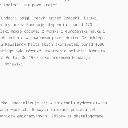
e znaleźli się poza krajem.
Fundacji objął Emeryk Hutten-Czapski. Dzięki
esury przez Fundację stypendiom ponad 470
lski mogło obcować z włoską i europejską nauką i
schronienia w powołanym przez Hutten-Czapskiego
ku Kawalerów Maltańskich skorzystało ponad 1500
skiego było również utworzenie polskiej kwatery
ma Porta. Od 1979 roku prezesem Fundacji
A. Morawski.
tekę, specjalizuje się w zbieraniu wydawnictw na
kach włoskich. W swych zbiorach posiada też
awnictw emigracyjnych. Zbiory są skatalogowane
.