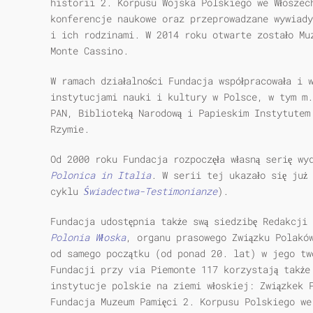
historii 2. Korpusu Wojska Polskiego we Włoszec
konferencje naukowe oraz przeprowadzane wywiady
i ich rodzinami. W 2014 roku otwarte zostało Mu
Monte Cassino.
W ramach działalności Fundacja współpracowała i 
instytucjami nauki i kultury w Polsce, w tym m.
PAN, Biblioteką Narodową i Papieskim Instytutem
Rzymie.
Od 2000 roku Fundacja rozpoczęła własną serię w
Polonica in Italia
. W serii tej ukazało się już
cyklu
Świadectwa-Testimonianze
).
Fundacja udostępnia także swą siedzibę Redakcji
Polonia Włoska
, organu prasowego Związku Polaków
od samego początku (od ponad 20. lat) w jego tw
Fundacji przy via Piemonte 117 korzystają także
instytucje polskie na ziemi włoskiej: Związkek 
Fundacja Muzeum Pamięci 2. Korpusu Polskiego we