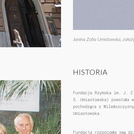
Janina Zofia Umistowska, założy
HISTORIA
Fundacja Rzymska im. J. Z
S. Umiastowska) powstała w
pochodząca z Wileńszczyzn
Umiastowska.
Fundacja rozpoczęła swą dz