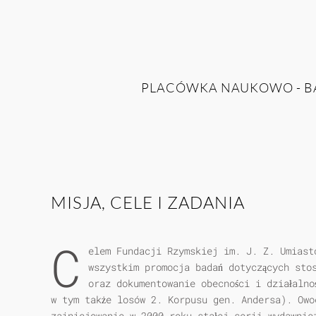
PLACÓWKA NAUKOWO - BA
MISJA, CELE I ZADANIA
C
elem Fundacji Rzymskiej im. J. Z. Umiast
wszystkim promocja badań dotyczących sto
oraz dokumentowanie obecności i działalno
w tym także losów 2. Korpusu gen. Andersa). Owo
zainicjowanie w 2000 roku stałej serii wydawni