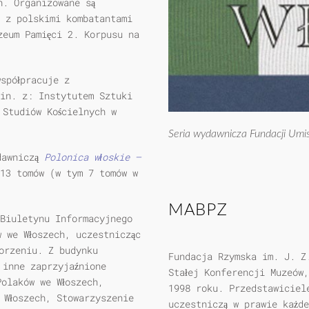
h. Organizowane są
 z polskimi kombatantami
zeum Pamięci 2. Korpusu na
współpracuje z
in. z: Instytutem Sztuki
 Studiów Kościelnych w
Seria wydawnicza Fundacji Umisto
ydawniczą
Polonica włoskie –
 13 tomów (w tym 7 tomów w
MABPZ
 Biuletynu Informacyjnego
 we Włoszech, uczestnicząc
orzeniu. Z budynku
Fundacja Rzymska im. J. Z.
 inne zaprzyjaźnione
Stałej Konferencji Muzeów
Polaków we Włoszech,
1998 roku. Przedstawiciel
 Włoszech, Stowarzyszenie
uczestniczą w prawie każde