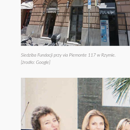
Siedziba Fundacji przy via Piemonte 117 w Rzymie.
[źrodło: Google]