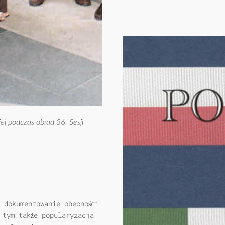
ej podczas obrad 36. Sesji
 dokumentowanie obecności
 tym także popularyzacja