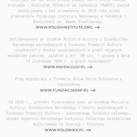
Archiwów i Bibliotek Polskich na Zachodzie (MABPZ) został
zainicjowany i był prowadzony do 2018 roku przez
pracowników Polskiego Instytutu Naukowego w Kanadzie i
Biblioteki im. Wandy Stachiewicz.
WWW.POLISHINSTITUTE.ORG
Dofinansowano ze środków Ministra Kultury i Dziedzictwa
Narodowego pochodzących z Funduszu Promocji Kultury,
uzyskanych z dopłat ustanowionych w grach objętych
monopolem państwa, zgodnie z art. 80 ust. 1 ustawy z dnia
19 listopada 2009 r. o grach hazardowych
WWW.MKIDN.GOV.PL
Przy współpracy z Fundacją Silva Rerum Polonarum z
Częstochowy
WWW.FUNDACJASRP.PL
Od 2020 r., projekt finansowany jest ze środków Ministra
Kultury, Dziedzictwa Narodowego i Sportu pochodzących z
Funduszu Promocji Kultury - państwowego funduszu celowego;
dzięki wsparciu Narodowego Instytutu Polskiego Dziedzictwa
Kulturowego za Granicą - Polonika
WWW.POLONIKA.PL