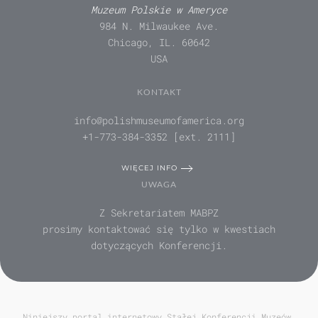
Muzeum Polskie w Ameryce
984 N. Milwaukee Ave.
Chicago, IL. 60642
USA
KONTAKT
info@polishmuseumofamerica.org
+1-773-384-3352 [ext. 2111]
WIĘCEJ INFO
UWAGA
Z Sekretariatem MABPZ
prosimy kontaktować się tylko w kwestiach
dotyczących Konferencji.
Niniejszy portal internetowy Stałej Konferencji Muzeów,