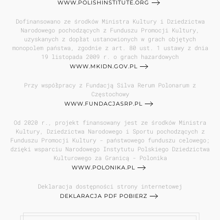
WWW.POLISHINSTITUTE.ORG
Dofinansowano ze środków Ministra Kultury i Dziedzictwa
Narodowego pochodzących z Funduszu Promocji Kultury,
uzyskanych z dopłat ustanowionych w grach objętych
monopolem państwa, zgodnie z art. 80 ust. 1 ustawy z dnia
19 listopada 2009 r. o grach hazardowych
WWW.MKIDN.GOV.PL
Przy współpracy z Fundacją Silva Rerum Polonarum z
Częstochowy
WWW.FUNDACJASRP.PL
Od 2020 r., projekt finansowany jest ze środków Ministra
Kultury, Dziedzictwa Narodowego i Sportu pochodzących z
Funduszu Promocji Kultury - państwowego funduszu celowego;
dzięki wsparciu Narodowego Instytutu Polskiego Dziedzictwa
Kulturowego za Granicą - Polonika
WWW.POLONIKA.PL
Deklaracja dostępności strony internetowej
DEKLARACJA PDF POBIERZ