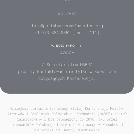
KONTAKT
info@polishmuseumofamerica.org
+1-773-384-3352 [ext. 2111]
WIĘCEJ INFO
UWAGA
Z Sekretariatem MABPZ
prosimy kontaktować się tylko w kwestiach
dotyczących Konferencji.
Niniejszy portal internetowy Stałej Konferencji Muzeów,
Archiwów i Bibliotek Polskich na Zachodzie (MABPZ) został
zainicjowany i był prowadzony do 2018 roku przez
pracowników Polskiego Instytutu Naukowego w Kanadzie i
Biblioteki im. Wandy Stachiewicz.