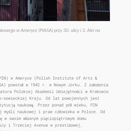
ukowego w Ameryce (PIASA) przy 30. ulicy i 3. Alei na
PIN) w Ameryce (Polish Institute of Arts &
SA) powstał w 1942 r. w Nowym Jorku. Z założenia
uatora Polskiej Akademii Umiejętności w Krakowie
o-sowieckiej Kraju. Od lat powojennych jest
tytucją naukową. Przez ponad pół wieku, PIN
j myśli naukowej i praw człowieka w Polsce. Od
ę w swoim własnym pięciopiętrowym domu
icy i Trzeciej Avenue w prestiżowej,