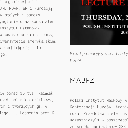
i organizacjami i
AN, NDAP, BN i Fundacją
w stałych i bardzo
yngtonie oraz Konsulatem
Instytut ustanowił
wanowskiego za najlepszą
niwersytecie amerykańskim.
A znajdują się m.in.
Plakat promocyjny wykladu o I
ego.
PIASA..
MABPZ
ię ponad 35 tys. książek
nych polskich działaczy,
Polski Instytut Naukowy w 
ch i tworzących gł. w
Konferencji Muzeów, Archi
iego, J. Lechonia oraz K.
roku. Przedstawiciele ins
uczestniczyli w poszczegó
ze współorganizatorów XXX