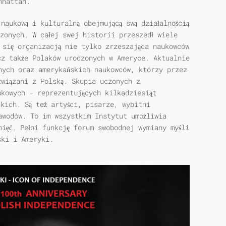
nhattan.
naukową i kulturalną obejmującą swą działalnością
zonych. W całej swej historii przeszedł wiele
 się organizacją nie tylko zrzeszająca naukowców
cz także Polaków urodzonych w Ameryce. Aktualnie
nych oraz amerykańskich naukowców, którzy przez
związani z Polską. Skupia uczonych z
ukowych - reprezentujących kilkadziesiąt
kich. Są też artyści, pisarze, wybitni
awodów. To im wszystkim Instytut umożliwia
nięć. Pełni funkcję forum swobodnej wymiany myśli
ski i Ameryki.