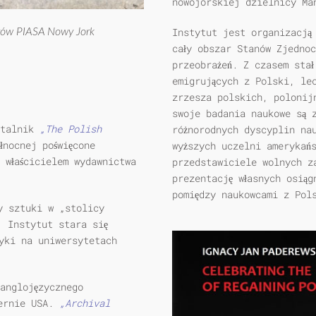
nowojorskiej dzielnicy Ma
Instytut jest organizacją 
rów PIASA Nowy Jork
cały obszar Stanów Zjednoc
przeobrażeń. Z czasem stał
emigrujących z Polski, le
zrzesza polskich, polonij
swoje badania naukowe są 
rtalnik
„The Polish
różnorodnych dyscyplin na
łnocnej poświęcone
wyższych uczelni amerykańs
 właścicielem wydawnictwa
przedstawiciele wolnych z
prezentację własnych osiąg
pomiędzy naukowcami z Pol
y sztuki w „stolicy
, Instytut stara się
yki na uniwersytetach
anglojęzycznego
ternie USA.
„Archival