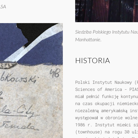
ASA
Siedziba Polskiego Instytutu Na
Manhattanie.
HISTORIA
Polski Instytut Naukowy (
Sciences of America - PIA
miał pełnić funkcję kontyn
na czas okupacji niemieck
niezależną amerykańską ins
występował w obronie wolne
1986 r. Instytut mieści si
(townhouse) na rogu 30 ul