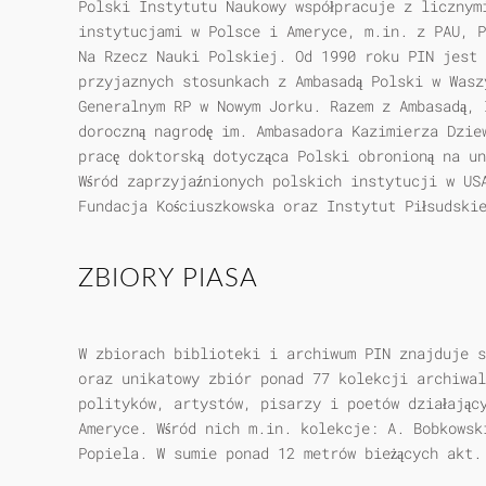
Polski Instytutu Naukowy współpracuje z licznym
instytucjami w Polsce i Ameryce, m.in. z PAU, P
Na Rzecz Nauki Polskiej. Od 1990 roku PIN jest 
przyjaznych stosunkach z Ambasadą Polski w Wasz
Generalnym RP w Nowym Jorku. Razem z Ambasadą, 
doroczną nagrodę im. Ambasadora Kazimierza Dzie
pracę doktorską dotycząca Polski obronioną na u
Wśród zaprzyjaźnionych polskich instytucji w US
Fundacja Kościuszkowska oraz Instytut Piłsudski
ZBIORY PIASA
W zbiorach biblioteki i archiwum PIN znajduje s
oraz unikatowy zbiór ponad 77 kolekcji archiwal
polityków, artystów, pisarzy i poetów działający
Ameryce. Wśród nich m.in. kolekcje: A. Bobkowsk
Popiela. W sumie ponad 12 metrów bieżących akt.