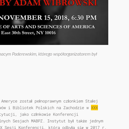
gnacym Paderewskim, którego współorganizatorem był
Ameryce został pełnoprawnym członkiem Stałej
wów i Bibliotek Polskich na Zachodzie w
XXX
tytucji, jako człnkowie Konferencji
lnych Sesjach MABPZ. Instytut był także jednym
IX Sesji Konferencji, która odbyła się w 2017 r.