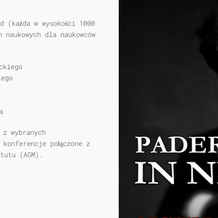
d (każda w wysokości 1000
h naukowych dla naukowców
ckiego
iego
a
 z wybranych
 konferencje połączone z
tutu (AGM).