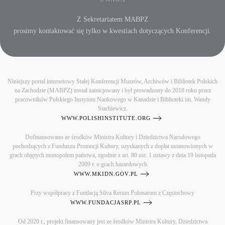
Z Sekretariatem MABPZ
prosimy kontaktować się tylko w kwestiach dotyczących Konferencji.
Niniejszy portal internetowy Stałej Konferencji Muzeów, Archiwów i Bibliotek Polskich
na Zachodzie (MABPZ) został zainicjowany i był prowadzony do 2018 roku przez
pracowników Polskiego Instytutu Naukowego w Kanadzie i Biblioteki im. Wandy
Stachiewicz.
WWW.POLISHINSTITUTE.ORG
Dofinansowano ze środków Ministra Kultury i Dziedzictwa Narodowego
pochodzących z Funduszu Promocji Kultury, uzyskanych z dopłat ustanowionych w
grach objętych monopolem państwa, zgodnie z art. 80 ust. 1 ustawy z dnia 19 listopada
2009 r. o grach hazardowych
WWW.MKIDN.GOV.PL
Przy współpracy z Fundacją Silva Rerum Polonarum z Częstochowy
WWW.FUNDACJASRP.PL
Od 2020 r., projekt finansowany jest ze środków Ministra Kultury, Dziedzictwa