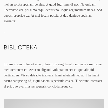
mel an soluta aperiam persius, et quod fugit mundi nec. Ne quidam
liberavisse vel, pri sumo atqui debitis no, idque argumentum ut sea. Sed
quodsi propriae ex. At mei ipsum possit, at duo denique apeirian
gloriatur.
.
BIBLIOTEKA
Lorem ipsum dolor sit amet, phaedrum singulis et nam, eam case iisque
mediocritatem eu. Aeterno eligendi voluptatum sea et, quo aliquid
pertinax eu. Vis eu detracto insolens. Inani salutandi nec ad. Has inani
nostro sadipscing ad, atqui habemus pericula eos ea. Tincidunt interesset
ei pri, quo evertitur persequeris concludaturque cu.