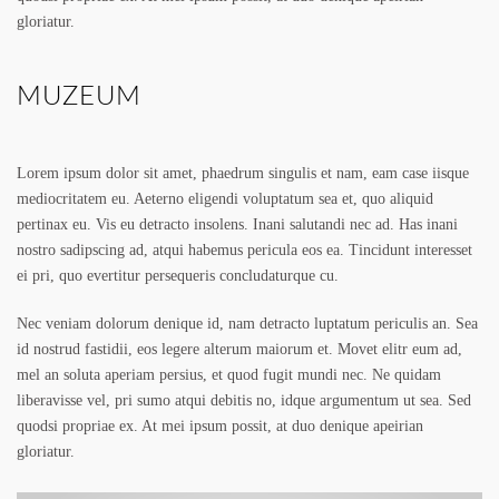
gloriatur.
MUZEUM
Lorem ipsum dolor sit amet, phaedrum singulis et nam, eam case iisque
mediocritatem eu. Aeterno eligendi voluptatum sea et, quo aliquid
pertinax eu. Vis eu detracto insolens. Inani salutandi nec ad. Has inani
nostro sadipscing ad, atqui habemus pericula eos ea. Tincidunt interesset
ei pri, quo evertitur persequeris concludaturque cu.
Nec veniam dolorum denique id, nam detracto luptatum periculis an. Sea
id nostrud fastidii, eos legere alterum maiorum et. Movet elitr eum ad,
mel an soluta aperiam persius, et quod fugit mundi nec. Ne quidam
liberavisse vel, pri sumo atqui debitis no, idque argumentum ut sea. Sed
quodsi propriae ex. At mei ipsum possit, at duo denique apeirian
gloriatur.