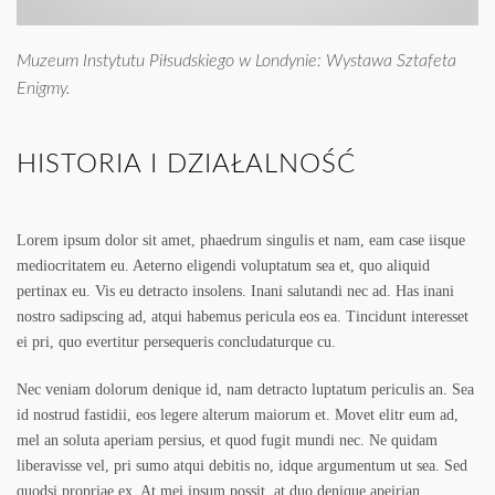
Muzeum Instytutu Piłsudskiego w Londynie: Wystawa Sztafeta
Enigmy.
HISTORIA I DZIAŁALNOŚĆ
Lorem ipsum dolor sit amet, phaedrum singulis et nam, eam case iisque
mediocritatem eu. Aeterno eligendi voluptatum sea et, quo aliquid
pertinax eu. Vis eu detracto insolens. Inani salutandi nec ad. Has inani
nostro sadipscing ad, atqui habemus pericula eos ea. Tincidunt interesset
ei pri, quo evertitur persequeris concludaturque cu.
Nec veniam dolorum denique id, nam detracto luptatum periculis an. Sea
id nostrud fastidii, eos legere alterum maiorum et. Movet elitr eum ad,
mel an soluta aperiam persius, et quod fugit mundi nec. Ne quidam
liberavisse vel, pri sumo atqui debitis no, idque argumentum ut sea. Sed
quodsi propriae ex. At mei ipsum possit, at duo denique apeirian