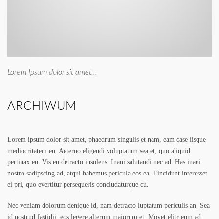
Lorem Ipsum dolor sit amet...
ARCHIWUM
Lorem ipsum dolor sit amet, phaedrum singulis et nam, eam case iisque
mediocritatem eu. Aeterno eligendi voluptatum sea et, quo aliquid
pertinax eu. Vis eu detracto insolens. Inani salutandi nec ad. Has inani
nostro sadipscing ad, atqui habemus pericula eos ea. Tincidunt interesset
ei pri, quo evertitur persequeris concludaturque cu.
Nec veniam dolorum denique id, nam detracto luptatum periculis an. Sea
id nostrud fastidii, eos legere alterum maiorum et. Movet elitr eum ad,