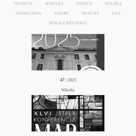
FRANCJA
KANADA
NIEMCY
POLSKA
SZWAJCARIA
WĘGRY
WŁOCHY
USA
WIELKA BRYTANIA
47
| 2025
Włochy