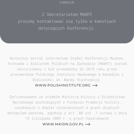
UWAGA
Z Sekretariatem MABPZ
prosimy kontaktować się tylko w kwestiach
dotyczących Konferencji.
Niniejszy portal internetowy Stałej Konferencji Muzeów,
Archiwów i Bibliotek Polskich na Zachodzie (MABPZ) został
zainicjowany i był prowadzony do 2018 roku przez
pracowników Polskiego Instytutu Naukowego w Kanadzie i
Biblioteki im. Wandy Stachiewicz.
WWW.POLISHINSTITUTE.ORG
Dofinansowano ze środków Ministra Kultury i Dziedzictwa
Narodowego pochodzących z Funduszu Promocji Kultury,
uzyskanych z dopłat ustanowionych w grach objętych
monopolem państwa, zgodnie z art. 80 ust. 1 ustawy z dnia
19 listopada 2009 r. o grach hazardowych
WWW.MKIDN.GOV.PL