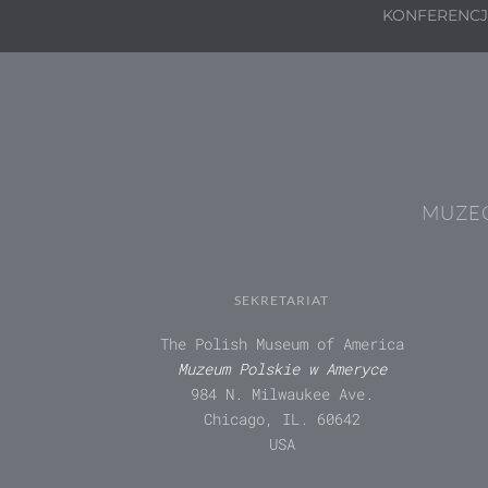
KONFERENC
MUZEÓ
SEKRETARIAT
The Polish Museum of America
Muzeum Polskie w Ameryce
984 N. Milwaukee Ave.
Chicago, IL. 60642
USA