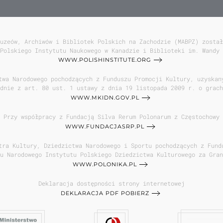
uzeów, Archiwów i Bibliotek Polskich na Zachodzie (MABPZ) został
Polskiego Instytutu Naukowego w Kanadzie i Biblioteki im. Wandy 
WWW.POLISHINSTITUTE.ORG
twa Narodowego pochodzących z Funduszu Promocji Kultury, uzyskan
dnie z art. 80 ust. 1 ustawy z dnia 19 listopada 2009 r. o grach
WWW.MKIDN.GOV.PL
Przy współpracy z Fundacją Silva Rerum Polonarum z Częstochowy
WWW.FUNDACJASRP.PL
tra Kultury, Dziedzictwa Narodowego i Sportu pochodzących z Fund
u Narodowego Instytutu Polskiego Dziedzictwa Kulturowego za Gran
WWW.POLONIKA.PL
Deklaracja dostępności strony internetowej
DEKLARACJA PDF POBIERZ