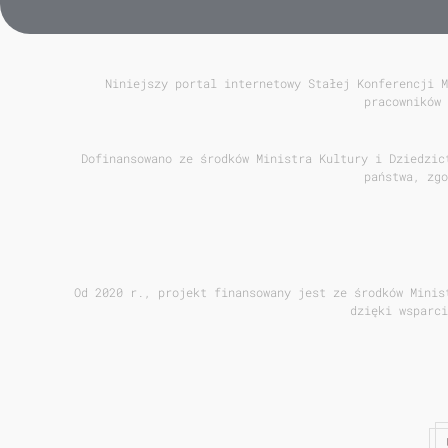
Niniejszy portal internetowy Stałej Konferencji M
pracowników 
Dofinansowano ze środków Ministra Kultury i Dziedzic
państwa, zgo
Od 2020 r., projekt finansowany jest ze środków Minis
dzięki wsparci