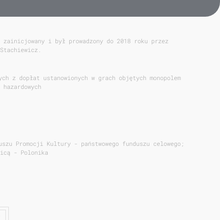
 zainicjowany i był prowadzony do 2018 roku przez
Stachiewicz.
ych z dopłat ustanowionych w grach objętych monopolem
 hazardowych
uszu Promocji Kultury - państwowego funduszu celowego;
icą - Polonika