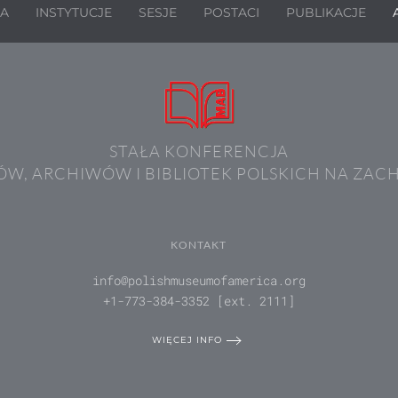
JA
INSTYTUCJE
SESJE
POSTACI
PUBLIKACJE
STAŁA KONFERENCJA
W, ARCHIWÓW I BIBLIOTEK POLSKICH NA ZAC
KONTAKT
info@polishmuseumofamerica.org
+1-773-384-3352 [ext. 2111]
WIĘCEJ INFO