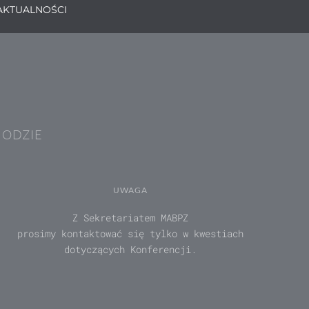
AKTUALNOŚCI
HODZIE
UWAGA
Z Sekretariatem MABPZ
prosimy kontaktować się tylko w kwestiach
dotyczących Konferencji.